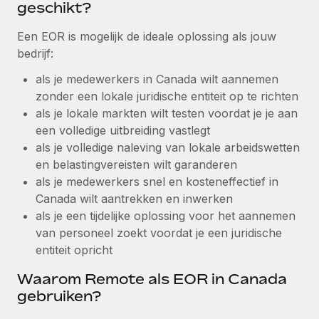
geschikt?
Secundaire arbeidsvoorwaarden
BLOG
Een EOR is mogelijk de ideale oplossing als jouw
Eenvoudig secundaire arbeidsvoorwaarden
bedrijf:
beheren
Productupdates van Remote: Gusto- en Xero-
als je medewerkers in Canada wilt aannemen
integraties en Contractor Management Plus
zonder een lokale juridische entiteit op te richten
Het blijft de missie van Remote om alle soorten bedrijven
als je lokale markten wilt testen voordat je je aan
te helpen bij het aannemen, beheren en...
een volledige uitbreiding vastlegt
als je volledige naleving van lokale arbeidswetten
Meer informatie
en belastingvereisten wilt garanderen
als je medewerkers snel en kosteneffectief in
Hoe Phiture 55 werknemers in 19 landen
Canada wilt aantrekken en inwerken
beheert met Remote
als je een tijdelijke oplossing voor het aannemen
van personeel zoekt voordat je een juridische
Phiture, een toonaangevende leider in de wereldwijde
entiteit opricht
mobiele groeiadviessector, zet zich sinds 2016...
Waarom Remote als EOR in Canada
Meer informatie
gebruiken?