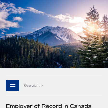
Zzp'ers internationaal onboarden en beheren
Betalingscalculator voor zzp'ers
Inloggen
Nederlands
Ontdek valuta-opties en betaalsnelheden voor
PEO
GROEIFASE
internationale zzp'ers
Ingewikkelde HR-taken eenvoudig uitbesteden
Français
Start-ups
Flexibele global HR en payroll solutions voor groeiende
LEREN MET REMOTE
Deutsch
bedrijven
INFRASTRUCTUUR
Onderzoek en gidsen
Remote Embedded
Mid-market
Español
HR naadloos in workflows integreren
Casestudy's
Teams uitbreiden met HR solutions op maat
Italiano
Platform
HR-woordenlijst
Enterprise
Ingebouwde essentiële HR-functies voor je team
Global HR voor grote bedrijven
Português (Portugal)
Checklists en templates
Verbinden
Nieuw
Bibliotheek met functiebeschrijvingen
日本語
AI-tools koppelen aan Remote met onze MCP
WERK MET ONS SAMEN
Overzicht
Strategische technologiepartners
Webinars
Integraties
한국어
Integreer global HR flexibel in je platform
Processen stroomlijnen met essentiële zakelijke tools
Evenementen
中文（简体）
Een partner worden
Employer of Record in Canada
Newsroom