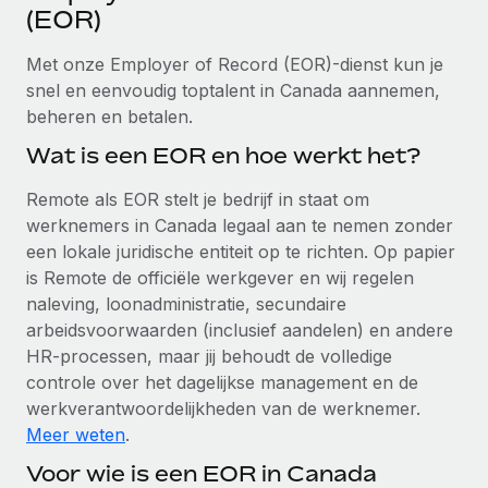
Ontdek hoe je met ons kunt samenwerken
DIENSTEN
(EOR)
Inzicht in salaris en talent
Vraag een expert
Remote Build
Binnenkort beschikbaar
Met onze Employer of Record (EOR)-dienst kun je
Krijg hulp van global HR- en juridische experts
Integraties en advies over AI-automatiseringen
snel en eenvoudig toptalent in Canada aannemen,
Inzichtencentrum
beheren en betalen.
Achtergrondonderzoek
Support
Vereenvoudig het screeningsproces van
Wat is een EOR en hoe werkt het?
CASESTUDY'S
kandidaten
Alle bronnen bekijken
Remote als EOR stelt je bedrijf in staat om
Compliance Watchtower
werknemers in Canada legaal aan te nemen zonder
Blijf compliance-risico's voor
een lokale juridische entiteit op te richten. Op papier
BLOG
is Remote de officiële werkgever en wij regelen
Global Payroll
Apparaatbeheer
naleving, loonadministratie, secundaire
Lever en track wereldwijd IT-middelen
arbeidsvoorwaarden (inclusief aandelen) en andere
EOR en PEO
HR-processen, maar jij behoudt de volledige
Entiteiten oprichten
Contractor Management
controle over het dagelijkse management en de
Stel snel compliant entiteiten op
werkverantwoordelijkheden van de werknemer.
Belastingen
Meer weten
.
Mobiliteit en overplaatsing
Naar de blog
Voor wie is een EOR in Canada
Plaats werknemers moeiteloos over