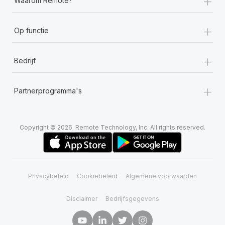
+
Waarom Remote?
+
Op functie
+
Bedrijf
+
Partnerprogramma's
Copyright © 2026. Remote Technology, Inc. All rights reserved.
Privacybeleid
Cookiebeleid
Algemene voorwaarden
Disclaimer
Bedrijfsgegevens