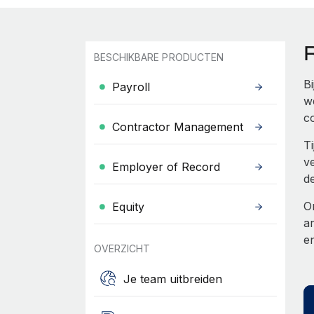
BESCHIKBARE PRODUCTEN
B
Payroll
w
c
Contractor Management
T
v
Employer of Record
d
O
Equity
a
e
OVERZICHT
Je team uitbreiden