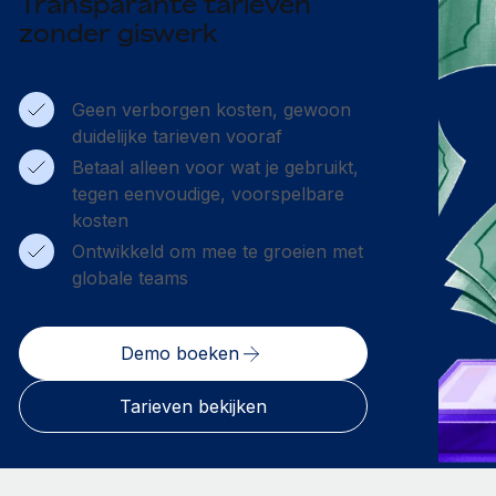
Transparante tarieven
zonder giswerk
Geen verborgen kosten, gewoon
duidelijke tarieven vooraf
Betaal alleen voor wat je gebruikt,
tegen eenvoudige, voorspelbare
kosten
Ontwikkeld om mee te groeien met
globale teams
Demo boeken
Tarieven bekijken