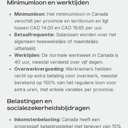
Minimumloon en werktijden
up op het gebied van gezondheid en welzijn,...
Secundaire arbeidsvoorwaarden
BLOG
Minimumloon:
Het minimumloon in Canada
Eenvoudig secundaire arbeidsvoorwaarden
Meer informatie
verschilt per provincie en territorium en ligt
beheren
Productupdates van Remote: Gusto- en Xero-
tussen CAD 14.00 en CAD 16.65 per uur.
integraties en Contractor Management Plus
Betaalfrequentie:
Salarissen worden over het
algemeen tweewekelijks of maandelijks
Het blijft de missie van Remote om alle soorten bedrijven
uitbetaald.
te helpen bij het aannemen, beheren en...
Werktijden:
De normale werkweek in Canada is
Meer informatie
40 uur, meestal verdeeld over vijf dagen.
Overwerkvergoeding:
Werknemers hebben
recht op extra betaling voor overwerk, meestal
Hoe Phiture 55 werknemers in 19 landen
berekend op 150% van het reguliere loon voor
beheert met Remote
extra uren, met enkele variaties per provincie.
Phiture, een toonaangevende leider in de wereldwijde
Belastingen en
mobiele groeiadviessector, zet zich sinds 2016...
socialezekerheidsbijdragen
Meer informatie
Inkomstenbelasting:
Canada heeft een
progressief belastingstelsel met tarieven van 15%