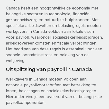
Ontdek hoe je met ons kunt samenwerken
DIENSTEN
Canada heeft een hoogontwikkelde economie met
Inzicht in salaris en talent
Vraag een expert
Remote Build
Binnenkort beschikbaar
belangrijke sectoren in technologie, financiën,
Krijg hulp van global HR- en juridische experts
Integraties en advies over AI-automatiseringen
gezondheidszorg en natuurlijke hulpbronnen. Met
Inzichtencentrum
specifieke arbeidswetten en belastingregels moeten
Achtergrondonderzoek
Support
werkgevers in Canada voldoen aan lokale eisen
Vereenvoudig het screeningsproces van
CASESTUDY'S
voor payroll, waaronder socialezekerheidsbijdragen,
kandidaten
Alle bronnen bekijken
arbeidsovereenkomsten en fiscale verplichtingen.
Hoe AI-pionier Weaviate zijn team met 120%
Het begrijpen van deze regels is essentieel voor een
liet groeien met Remote
Compliance Watchtower
soepele loonadministratie en naleving van de
Blijf compliance-risico's voor
BLOG
Weaviate in één oogopslag Weaviate bouwt open source,
wetgeving.
AI-first infrastructuur. De missie van het...
Global Payroll
Apparaatbeheer
Uitsplitsing van payroll in Canada
Lever en track wereldwijd IT-middelen
Meer informatie
EOR en PEO
Werkgevers in Canada moeten voldoen aan
Entiteiten oprichten
Contractor Management
nationale payrollvoorschriften met betrekking tot
Stel snel compliant entiteiten op
Reverse Tech's strategische samenwerking
lonen, belastingen en socialezekerheidsbijdragen.
Belastingen
met Remote voor contractor management en
Hieronder vind je een overzicht van de belangrijkste
Mobiliteit en overplaatsing
payroll
payrollcomponenten:
Naar de blog
Plaats werknemers moeiteloos over
Reverse Tech in een oogopslag Reverse Tech, een start-