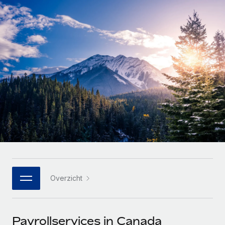
Zzp'ers internationaal onboarden en beheren
Betalingscalculator voor zzp'ers
Inloggen
Nederlands
Ontdek valuta-opties en betaalsnelheden voor
PEO
GROEIFASE
internationale zzp'ers
Ingewikkelde HR-taken eenvoudig uitbesteden
Français
Start-ups
Flexibele global HR en payroll solutions voor groeiende
LEREN MET REMOTE
Deutsch
bedrijven
INFRASTRUCTUUR
Onderzoek en gidsen
Remote Embedded
Mid-market
Español
HR naadloos in workflows integreren
Casestudy's
Teams uitbreiden met HR solutions op maat
Italiano
Platform
HR-woordenlijst
Enterprise
Ingebouwde essentiële HR-functies voor je team
Global HR voor grote bedrijven
Português (Portugal)
Checklists en templates
Verbinden
Nieuw
Bibliotheek met functiebeschrijvingen
日本語
AI-tools koppelen aan Remote met onze MCP
WERK MET ONS SAMEN
Overzicht
Strategische technologiepartners
Webinars
Integraties
한국어
Integreer global HR flexibel in je platform
Processen stroomlijnen met essentiële zakelijke tools
Evenementen
中文（简体）
Een partner worden
Payrollservices in Canada
Newsroom