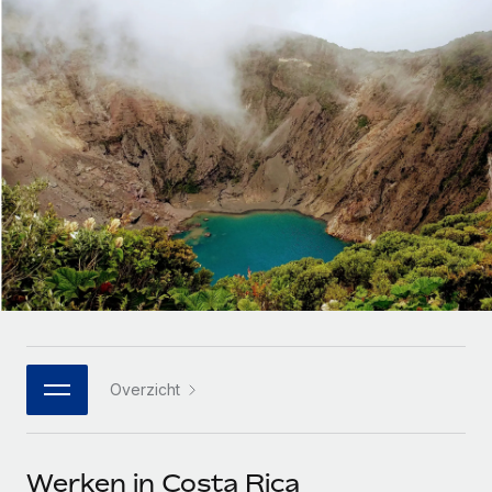
Zzp'ers internationaal onboarden en beheren
Betalingscalculator voor zzp'ers
Inloggen
Nederlands
Ontdek valuta-opties en betaalsnelheden voor
PEO
GROEIFASE
internationale zzp'ers
Ingewikkelde HR-taken eenvoudig uitbesteden
Français
Start-ups
Flexibele global HR en payroll solutions voor groeiende
LEREN MET REMOTE
Deutsch
bedrijven
INFRASTRUCTUUR
Onderzoek en gidsen
Remote Embedded
Mid-market
Español
HR naadloos in workflows integreren
Casestudy's
Teams uitbreiden met HR solutions op maat
Italiano
Platform
HR-woordenlijst
Enterprise
Ingebouwde essentiële HR-functies voor je team
Global HR voor grote bedrijven
Português (Portugal)
Checklists en templates
Verbinden
Nieuw
Bibliotheek met functiebeschrijvingen
日本語
AI-tools koppelen aan Remote met onze MCP
WERK MET ONS SAMEN
Overzicht
Strategische technologiepartners
Webinars
Integraties
한국어
Integreer global HR flexibel in je platform
Processen stroomlijnen met essentiële zakelijke tools
Evenementen
中文（简体）
Een partner worden
Werken in Costa Rica
Newsroom