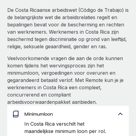
Ontdek hoe je met ons kunt samenwerken
DIENSTEN
De Costa Ricaanse arbeidswet (Código de Trabajo) is
Inzicht in salaris en talent
Vraag een expert
Remote Build
Binnenkort beschikbaar
de belangrijkste wet die arbeidsrelaties regelt en
Krijg hulp van global HR- en juridische experts
Integraties en advies over AI-automatiseringen
bepalingen bevat voor de bescherming en rechten
Inzichtencentrum
van werknemers. Werknemers in Costa Rica zijn
Achtergrondonderzoek
Support
beschermd tegen discriminatie op grond van leeftijd,
Vereenvoudig het screeningsproces van
CASESTUDY'S
religie, seksuele geaardheid, gender en ras.
kandidaten
Alle bronnen bekijken
Hoe AI-pionier Weaviate zijn team met 120%
Veelvoorkomende vragen die aan de orde kunnen
liet groeien met Remote
Compliance Watchtower
komen tijdens het wervingsproces zijn het
Blijf compliance-risico's voor
BLOG
Weaviate in één oogopslag Weaviate bouwt open source,
minimumloon, vergoedingen voor overuren en
AI-first infrastructuur. De missie van het...
Global Payroll
gegarandeerd betaald verlof. Met Remote kun je je
Apparaatbeheer
werknemers in Costa Rica een compleet,
Lever en track wereldwijd IT-middelen
Meer informatie
EOR en PEO
concurrerend en compliant
arbeidsvoorwaardenpakket aanbieden.
Entiteiten oprichten
Contractor Management
Stel snel compliant entiteiten op
Reverse Tech's strategische samenwerking
Minimumloon
Belastingen
met Remote voor contractor management en
In Costa Rica verschilt het
Mobiliteit en overplaatsing
payroll
Naar de blog
maandelijkse minimum loon per rol.
Plaats werknemers moeiteloos over
Reverse Tech in een oogopslag Reverse Tech, een start-