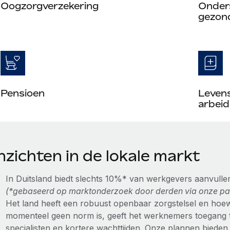
Oogzorgverzekering
Onders
gezon
Pensioen
Leven
arbeid
nzichten in de lokale markt
In Duitsland biedt slechts 10%* van werkgevers aanvul
(*gebaseerd op marktonderzoek door derden via onze pa
Het land heeft een robuust openbaar zorgstelsel en hoe
momenteel geen norm is, geeft het werknemers toegang t
specialisten en kortere wachttijden. Onze plannen bieden