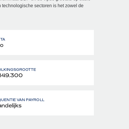
n technologische sectoren is het zowel de
UTA
o
OLKINGSGROOTTE
149.300
UENTIE VAN PAYROLL
ndelijks