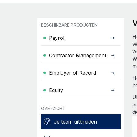
BESCHIKBARE PRODUCTEN
He
Payroll
v
w
Contractor Management
W
m
Employer of Record
H
h
Equity
U
an
OVERZICHT
d
Je team uitbreiden