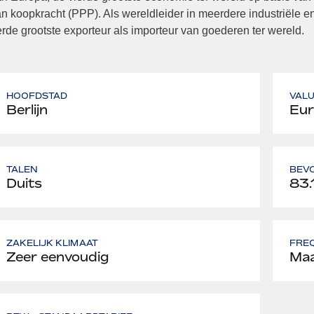
n koopkracht (PPP). Als wereldleider in meerdere industriële e
rde grootste exporteur als importeur van goederen ter wereld.
HOOFDSTAD
VAL
Berlijn
Eur
TALEN
BEV
Duits
83.
ZAKELIJK KLIMAAT
FREQ
Zeer eenvoudig
Maa