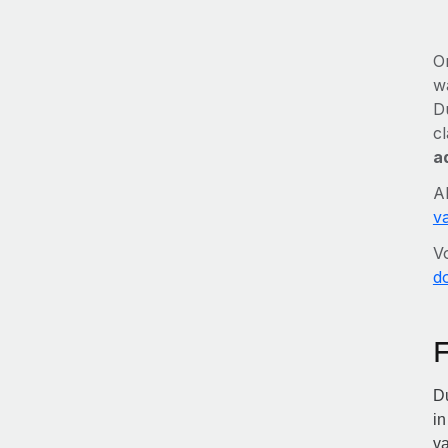
O
w
D
c
a
A
v
V
d
F
Du
in
va