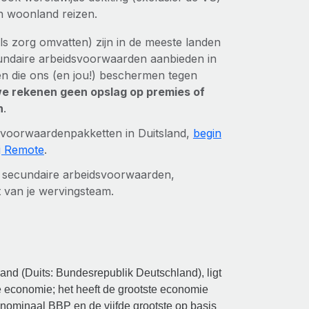
 woonland reizen.
s zorg omvatten) zijn in de meeste landen
cundaire arbeidsvoorwaarden aanbieden in
ten die ons (en jou!) beschermen tegen
e rekenen geen opslag op premies of
n
.
idsvoorwaardenpakketten in Duitsland,
begin
j Remote
.
or secundaire arbeidsvoorwaarden,
t van je wervingsteam.
land (Duits: Bundesrepublik Deutschland), ligt
e economie; het heeft de grootste economie
 nominaal BBP en de vijfde grootste op basis