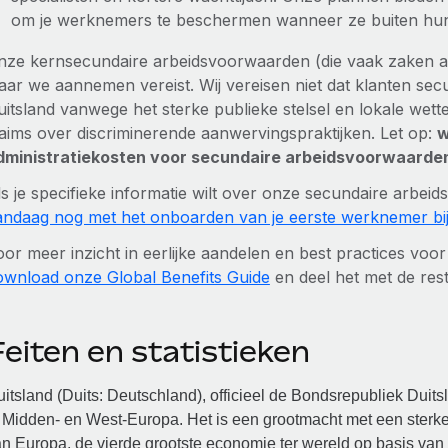
om je werknemers te beschermen wanneer ze buiten hun
nze kernsecundaire arbeidsvoorwaarden (die vaak zaken al
aar we aannemen vereist. Wij vereisen niet dat klanten se
uitsland vanwege het sterke publieke stelsel en lokale wet
laims over discriminerende aanwervingspraktijken. Let op:
w
dministratiekosten voor secundaire arbeidsvoorwaarde
ls je specifieke informatie wilt over onze secundaire arbe
andaag nog met het onboarden van je eerste werknemer bi
oor meer inzicht in eerlijke aandelen en best practices vo
ownload onze Global Benefits Guide
en deel het met de res
eiten en statistieken
itsland (Duits: Deutschland), officieel de Bondsrepubliek Duits
 Midden- en West-Europa. Het is een grootmacht met een sterk
n Europa, de vierde grootste economie ter wereld op basis van