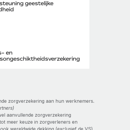
teuning geestelijke
dheid
s- en
songeschiktheidsverzekering
lende zorgverzekering aan hun werknemers.
rtners)
wel aanvullende zorgverzekering
ot meer keuze in zorgverleners en
 ook wereldwijde dekking (exclusief de VS)