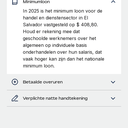
Minimumloon
up op het gebied van gezondheid en welzijn,...
Secundaire arbeidsvoorwaarden
In 2025 is het minimum loon voor de
BLOG
Eenvoudig secundaire arbeidsvoorwaarden
Meer informatie
handel en dienstensector in El
beheren
Salvador vastgesteld op $ 408,80.
Productupdates van Remote: Gusto- en Xero-
Houd er rekening mee dat
integraties en Contractor Management Plus
geschoolde werknemers over het
Het blijft de missie van Remote om alle soorten bedrijven
algemeen op individuele basis
te helpen bij het aannemen, beheren en...
onderhandelen over hun salaris, dat
vaak hoger kan zijn dan het nationale
Meer informatie
minimum loon.
Hoe Phiture 55 werknemers in 19 landen
Betaalde overuren
beheert met Remote
Phiture, een toonaangevende leider in de wereldwijde
Verplichte natte handtekening
mobiele groeiadviessector, zet zich sinds 2016...
Meer informatie