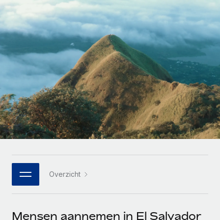
Zzp'ers internationaal onboarden en beheren
Betalingscalculator voor zzp'ers
Inloggen
Nederlands
Ontdek valuta-opties en betaalsnelheden voor
PEO
GROEIFASE
internationale zzp'ers
Ingewikkelde HR-taken eenvoudig uitbesteden
Français
Start-ups
Flexibele global HR en payroll solutions voor groeiende
LEREN MET REMOTE
Deutsch
bedrijven
INFRASTRUCTUUR
Onderzoek en gidsen
Remote Embedded
Mid-market
Español
HR naadloos in workflows integreren
Casestudy's
Teams uitbreiden met HR solutions op maat
Italiano
Platform
HR-woordenlijst
Enterprise
Ingebouwde essentiële HR-functies voor je team
Global HR voor grote bedrijven
Português (Portugal)
Checklists en templates
Verbinden
Nieuw
Bibliotheek met functiebeschrijvingen
日本語
AI-tools koppelen aan Remote met onze MCP
WERK MET ONS SAMEN
Overzicht
Strategische technologiepartners
Webinars
Integraties
한국어
Integreer global HR flexibel in je platform
Processen stroomlijnen met essentiële zakelijke tools
Evenementen
中文（简体）
Een partner worden
Mensen aannemen in El Salvador
Newsroom