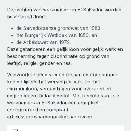
Ontdek hoe je met ons kunt samenwerken
DIENSTEN
De rechten van werknemers in El Salvador worden
Inzicht in salaris en talent
Vraag een expert
Remote Build
Binnenkort beschikbaar
beschermd door:
Krijg hulp van global HR- en juridische experts
Integraties en advies over AI-automatiseringen
Inzichtencentrum
de Salvadoraanse grondwet van 1983,
Achtergrondonderzoek
het Burgerlijk Wetboek van 1859, en
Support
Vereenvoudig het screeningsproces van
CASESTUDY'S
de Arbeidswet van 1972,
kandidaten
Alle bronnen bekijken
Deze garanderen een gelijk loon voor gelijk werk en
Hoe AI-pionier Weaviate zijn team met 120%
bescherming tegen discriminatie op grond van
liet groeien met Remote
Compliance Watchtower
leeftijd, religie, gender en ras.
Blijf compliance-risico's voor
BLOG
Weaviate in één oogopslag Weaviate bouwt open source,
Veelvoorkomende vragen die aan de orde kunnen
AI-first infrastructuur. De missie van het...
Global Payroll
Apparaatbeheer
komen tijdens het wervingsproces zijn het
Lever en track wereldwijd IT-middelen
Meer informatie
minimumloon, vergoedingen voor overuren en
EOR en PEO
gegarandeerd betaald verlof. Met Remote kun je je
Entiteiten oprichten
Contractor Management
werknemers in El Salvador een compleet,
Stel snel compliant entiteiten op
Reverse Tech's strategische samenwerking
concurrerend en compliant
Belastingen
met Remote voor contractor management en
arbeidsvoorwaardenpakket aanbieden.
Mobiliteit en overplaatsing
payroll
Naar de blog
Plaats werknemers moeiteloos over
Reverse Tech in een oogopslag Reverse Tech, een start-