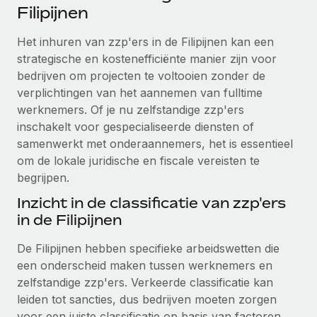
Ontdek hoe je met ons kunt samenwerken
DIENSTEN
Filipijnen
Inzicht in salaris en talent
Vraag een expert
Remote Build
Binnenkort beschikbaar
Het inhuren van zzp'ers in de Filipijnen kan een
Krijg hulp van global HR- en juridische experts
Integraties en advies over AI-automatiseringen
strategische en kostenefficiënte manier zijn voor
Inzichtencentrum
bedrijven om projecten te voltooien zonder de
Achtergrondonderzoek
Support
verplichtingen van het aannemen van fulltime
Vereenvoudig het screeningsproces van
CASESTUDY'S
werknemers. Of je nu zelfstandige zzp'ers
kandidaten
Alle bronnen bekijken
inschakelt voor gespecialiseerde diensten of
samenwerkt met onderaannemers, het is essentieel
Compliance Watchtower
om de lokale juridische en fiscale vereisten te
Blijf compliance-risico's voor
BLOG
begrijpen.
Global Payroll
Apparaatbeheer
Inzicht in de classificatie van zzp'ers
Lever en track wereldwijd IT-middelen
EOR en PEO
in de Filipijnen
Entiteiten oprichten
Contractor Management
De Filipijnen hebben specifieke arbeidswetten die
Stel snel compliant entiteiten op
een onderscheid maken tussen werknemers en
Belastingen
zelfstandige zzp'ers. Verkeerde classificatie kan
Mobiliteit en overplaatsing
leiden tot sancties, dus bedrijven moeten zorgen
Naar de blog
Plaats werknemers moeiteloos over
voor een juiste classificatie op basis van factoren