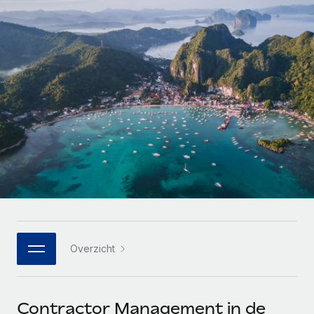
Zzp'ers internationaal onboarden en beheren
Betalingscalculator voor zzp'ers
Inloggen
Nederlands
Ontdek valuta-opties en betaalsnelheden voor
PEO
GROEIFASE
internationale zzp'ers
Ingewikkelde HR-taken eenvoudig uitbesteden
Français
Start-ups
Flexibele global HR en payroll solutions voor groeiende
LEREN MET REMOTE
Deutsch
bedrijven
INFRASTRUCTUUR
Onderzoek en gidsen
Remote Embedded
Mid-market
Español
HR naadloos in workflows integreren
Casestudy's
Teams uitbreiden met HR solutions op maat
Italiano
Platform
HR-woordenlijst
Enterprise
Ingebouwde essentiële HR-functies voor je team
Global HR voor grote bedrijven
Português (Portugal)
Checklists en templates
Verbinden
Nieuw
Bibliotheek met functiebeschrijvingen
日本語
AI-tools koppelen aan Remote met onze MCP
WERK MET ONS SAMEN
Overzicht
Strategische technologiepartners
Webinars
Integraties
한국어
Integreer global HR flexibel in je platform
Processen stroomlijnen met essentiële zakelijke tools
Evenementen
中文（简体）
Een partner worden
Contractor Management in de
Newsroom