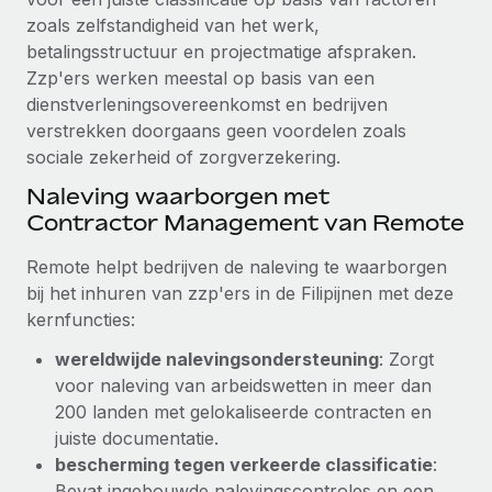
zoals zelfstandigheid van het werk,
Secundaire arbeidsvoorwaarden
betalingsstructuur en projectmatige afspraken.
BLOG
Eenvoudig secundaire arbeidsvoorwaarden
Zzp'ers werken meestal op basis van een
beheren
Productupdates van Remote: Gusto- en Xero-
dienstverleningsovereenkomst en bedrijven
integraties en Contractor Management Plus
verstrekken doorgaans geen voordelen zoals
sociale zekerheid of zorgverzekering.
Het blijft de missie van Remote om alle soorten bedrijven
te helpen bij het aannemen, beheren en...
Naleving waarborgen met
Contractor Management van Remote
Meer informatie
Remote helpt bedrijven de naleving te waarborgen
bij het inhuren van zzp'ers in de Filipijnen met deze
Hoe Phiture 55 werknemers in 19 landen
kernfuncties:
beheert met Remote
wereldwijde nalevingsondersteuning
: Zorgt
Phiture, een toonaangevende leider in de wereldwijde
voor naleving van arbeidswetten in meer dan
mobiele groeiadviessector, zet zich sinds 2016...
200 landen met gelokaliseerde contracten en
Meer informatie
juiste documentatie.
bescherming tegen verkeerde classificatie
:
Bevat ingebouwde nalevingscontroles en een