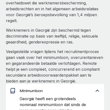
Ontdek hoe je met ons kunt samenwerken
DIENSTEN
overheidswet die werknemersbescherming,
arbeidsrechten en in het algemeen arbeidsrelaties
Inzicht in salaris en talent
Vraag een expert
Remote Build
Binnenkort beschikbaar
voor Georgië’s beroepsbevolking van 1,4 miljoen
Krijg hulp van global HR- en juridische experts
Integraties en advies over AI-automatiseringen
Inzichtencentrum
regelt.
Achtergrondonderzoek
Werknemers in Georgië zijn beschermd tegen
Support
Vereenvoudig het screeningsproces van
CASESTUDY'S
discriminatie op basis van leeftijd, religie, seksuele
kandidaten
Alle bronnen bekijken
geaardheid, genderexpressie en ras.
Hoe AI-pionier Weaviate zijn team met 120%
liet groeien met Remote
Compliance Watchtower
Veelgestelde vragen tijdens het recruitmentproces
Blijf compliance-risico's voor
BLOG
gaan vaak over het minimumloon, overurentarieven
Weaviate in één oogopslag Weaviate bouwt open source,
en gegarandeerde betaalde verlofdagen. Remote
AI-first infrastructuur. De missie van het...
Global Payroll
Apparaatbeheer
helpt je een compleet, concurrerend en compliant
Lever en track wereldwijd IT-middelen
Meer informatie
EOR en PEO
secundaire arbeidsvoorwaardenpakket aan te
bieden aan je werknemers in Georgië.
Entiteiten oprichten
Contractor Management
Stel snel compliant entiteiten op
Minimumloon
Reverse Tech's strategische samenwerking
Belastingen
met Remote voor contractor management en
Georgië heeft een grotendeels
Mobiliteit en overplaatsing
payroll
nominaal minimumloon dat sinds de
Naar de blog
Plaats werknemers moeiteloos over
Reverse Tech in een oogopslag Reverse Tech, een start-