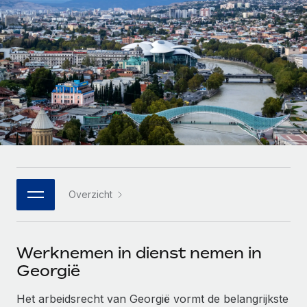
Zzp'ers internationaal onboarden en beheren
Betalingscalculator voor zzp'ers
Inloggen
Nederlands
Ontdek valuta-opties en betaalsnelheden voor
PEO
GROEIFASE
internationale zzp'ers
Ingewikkelde HR-taken eenvoudig uitbesteden
Français
Start-ups
Flexibele global HR en payroll solutions voor groeiende
LEREN MET REMOTE
Deutsch
bedrijven
INFRASTRUCTUUR
Onderzoek en gidsen
Remote Embedded
Mid-market
Español
HR naadloos in workflows integreren
Casestudy's
Teams uitbreiden met HR solutions op maat
Italiano
Platform
HR-woordenlijst
Enterprise
Ingebouwde essentiële HR-functies voor je team
Global HR voor grote bedrijven
Português (Portugal)
Checklists en templates
Overzicht
Verbinden
Nieuw
Bibliotheek met functiebeschrijvingen
日本語
AI-tools koppelen aan Remote met onze MCP
WERK MET ONS SAMEN
Werknemen in dienst nemen in
Strategische technologiepartners
Webinars
Integraties
한국어
Integreer global HR flexibel in je platform
Georgië
Processen stroomlijnen met essentiële zakelijke tools
Evenementen
中文（简体）
Een partner worden
Het arbeidsrecht van Georgië vormt de belangrijkste
Newsroom