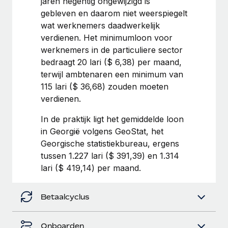
jaren negentig ongewijzigd is
up op het gebied van gezondheid en welzijn,...
gebleven en daarom niet weerspiegelt
Secundaire arbeidsvoorwaarden
BLOG
wat werknemers daadwerkelijk
Eenvoudig secundaire arbeidsvoorwaarden
Meer informatie
verdienen. Het minimumloon voor
beheren
Productupdates van Remote: Gusto- en Xero-
werknemers in de particuliere sector
integraties en Contractor Management Plus
bedraagt 20 lari ($ 6,38) per maand,
Het blijft de missie van Remote om alle soorten bedrijven
terwijl ambtenaren een minimum van
te helpen bij het aannemen, beheren en...
115 lari ($ 36,68) zouden moeten
verdienen.
Meer informatie
In de praktijk ligt het gemiddelde loon
in Georgië volgens GeoStat, het
Hoe Phiture 55 werknemers in 19 landen
Georgische statistiekbureau, ergens
beheert met Remote
tussen 1.227 lari ($ 391,39) en 1.314
lari ($ 419,14) per maand.
Phiture, een toonaangevende leider in de wereldwijde
mobiele groeiadviessector, zet zich sinds 2016...
Betaalcyclus
Meer informatie
Onboarden