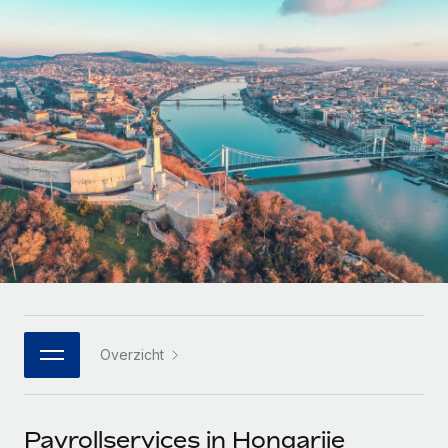
Zzp'ers internationaal onboarden en beheren
Betalingscalculator voor zzp'ers
Inloggen
Nederlands
Ontdek valuta-opties en betaalsnelheden voor
PEO
GROEIFASE
internationale zzp'ers
Ingewikkelde HR-taken eenvoudig uitbesteden
Français
Start-ups
Flexibele global HR en payroll solutions voor groeiende
LEREN MET REMOTE
Deutsch
bedrijven
INFRASTRUCTUUR
Onderzoek en gidsen
Remote Embedded
Mid-market
Español
HR naadloos in workflows integreren
Casestudy's
Teams uitbreiden met HR solutions op maat
Italiano
Platform
HR-woordenlijst
Enterprise
Ingebouwde essentiële HR-functies voor je team
Global HR voor grote bedrijven
Português (Portugal)
Checklists en templates
Verbinden
Nieuw
Bibliotheek met functiebeschrijvingen
日本語
AI-tools koppelen aan Remote met onze MCP
WERK MET ONS SAMEN
Overzicht
Strategische technologiepartners
Webinars
Integraties
한국어
Integreer global HR flexibel in je platform
Processen stroomlijnen met essentiële zakelijke tools
Evenementen
中文（简体）
Een partner worden
Payrollservices in Hongarije
Newsroom