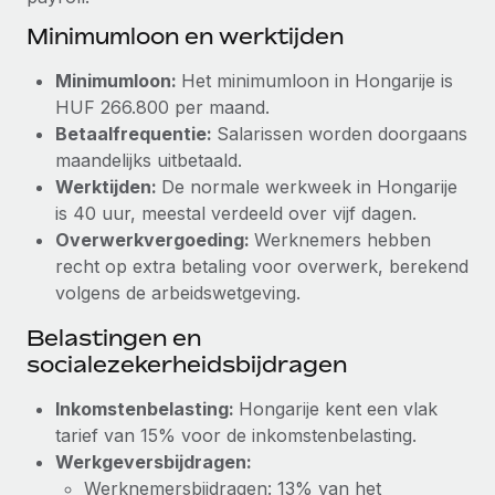
up op het gebied van gezondheid en welzijn,...
Secundaire arbeidsvoorwaarden
Minimumloon en werktijden
BLOG
Eenvoudig secundaire arbeidsvoorwaarden
Meer informatie
Minimumloon:
Het minimumloon in Hongarije is
beheren
Productupdates van Remote: Gusto- en Xero-
HUF 266.800 per maand.
integraties en Contractor Management Plus
Betaalfrequentie:
Salarissen worden doorgaans
maandelijks uitbetaald.
Het blijft de missie van Remote om alle soorten bedrijven
Werktijden:
De normale werkweek in Hongarije
te helpen bij het aannemen, beheren en...
is 40 uur, meestal verdeeld over vijf dagen.
Meer informatie
Overwerkvergoeding:
Werknemers hebben
recht op extra betaling voor overwerk, berekend
volgens de arbeidswetgeving.
Hoe Phiture 55 werknemers in 19 landen
beheert met Remote
Belastingen en
socialezekerheidsbijdragen
Phiture, een toonaangevende leider in de wereldwijde
mobiele groeiadviessector, zet zich sinds 2016...
Inkomstenbelasting:
Hongarije kent een vlak
Meer informatie
tarief van 15% voor de inkomstenbelasting.
Werkgeversbijdragen:
Werknemersbijdragen: 13% van het