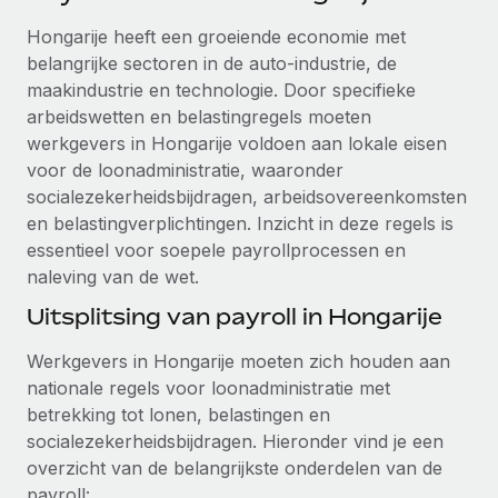
Ontdek hoe je met ons kunt samenwerken
DIENSTEN
Hongarije heeft een groeiende economie met
Inzicht in salaris en talent
Vraag een expert
Remote Build
Binnenkort beschikbaar
belangrijke sectoren in de auto-industrie, de
Krijg hulp van global HR- en juridische experts
Integraties en advies over AI-automatiseringen
maakindustrie en technologie. Door specifieke
Inzichtencentrum
arbeidswetten en belastingregels moeten
Achtergrondonderzoek
Support
werkgevers in Hongarije voldoen aan lokale eisen
Vereenvoudig het screeningsproces van
CASESTUDY'S
voor de loonadministratie, waaronder
kandidaten
Alle bronnen bekijken
socialezekerheidsbijdragen, arbeidsovereenkomsten
Hoe AI-pionier Weaviate zijn team met 120%
en belastingverplichtingen. Inzicht in deze regels is
liet groeien met Remote
Compliance Watchtower
essentieel voor soepele payrollprocessen en
Blijf compliance-risico's voor
BLOG
Weaviate in één oogopslag Weaviate bouwt open source,
naleving van de wet.
AI-first infrastructuur. De missie van het...
Global Payroll
Apparaatbeheer
Uitsplitsing van payroll in Hongarije
Lever en track wereldwijd IT-middelen
Meer informatie
EOR en PEO
Werkgevers in Hongarije moeten zich houden aan
Entiteiten oprichten
Contractor Management
nationale regels voor loonadministratie met
Stel snel compliant entiteiten op
Reverse Tech's strategische samenwerking
betrekking tot lonen, belastingen en
Belastingen
met Remote voor contractor management en
socialezekerheidsbijdragen. Hieronder vind je een
Mobiliteit en overplaatsing
payroll
overzicht van de belangrijkste onderdelen van de
Naar de blog
Plaats werknemers moeiteloos over
Reverse Tech in een oogopslag Reverse Tech, een start-
payroll: