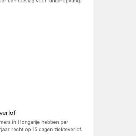
er een toeslag voor kinderopvang.
verlof
ers in Hongarije hebben per
jaar recht op 15 dagen ziekteverlof.