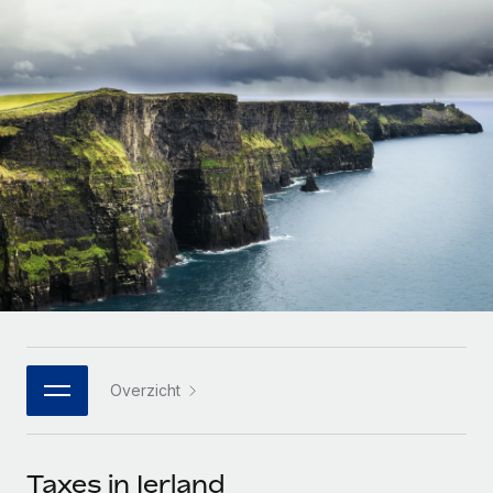
Zzp'ers internationaal onboarden en beheren
Betalingscalculator voor zzp'ers
Inloggen
Nederlands
Ontdek valuta-opties en betaalsnelheden voor
PEO
GROEIFASE
internationale zzp'ers
Ingewikkelde HR-taken eenvoudig uitbesteden
Français
Start-ups
Flexibele global HR en payroll solutions voor groeiende
LEREN MET REMOTE
Deutsch
bedrijven
INFRASTRUCTUUR
Onderzoek en gidsen
Remote Embedded
Mid-market
Español
HR naadloos in workflows integreren
Casestudy's
Teams uitbreiden met HR solutions op maat
Italiano
Platform
HR-woordenlijst
Enterprise
Ingebouwde essentiële HR-functies voor je team
Global HR voor grote bedrijven
Português (Portugal)
Checklists en templates
Verbinden
Nieuw
Bibliotheek met functiebeschrijvingen
日本語
AI-tools koppelen aan Remote met onze MCP
WERK MET ONS SAMEN
Overzicht
Strategische technologiepartners
Webinars
Integraties
한국어
Integreer global HR flexibel in je platform
Processen stroomlijnen met essentiële zakelijke tools
Evenementen
中文（简体）
Een partner worden
Taxes in Ierland
Newsroom