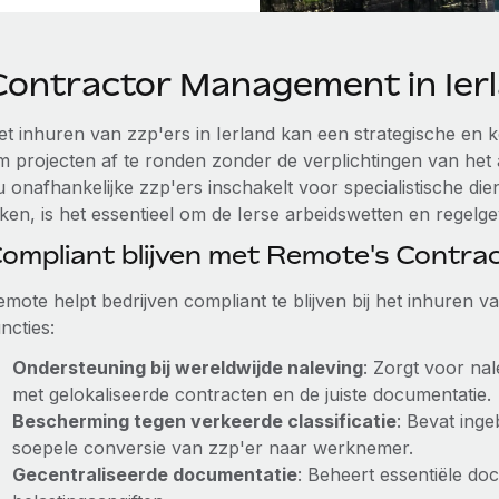
Contractor Management in Ier
et inhuren van zzp'ers in Ierland kan een strategische en k
m projecten af te ronden zonder de verplichtingen van het
u onafhankelijke zzp'ers inschakelt voor specialistische d
ken, is het essentieel om de Ierse arbeidswetten en regelge
ompliant blijven met Remote's Contr
emote helpt bedrijven compliant te blijven bij het inhuren v
ncties:
Ondersteuning bij wereldwijde naleving
: Zorgt voor na
met gelokaliseerde contracten en de juiste documentatie.
Bescherming tegen verkeerde classificatie
: Bevat ing
soepele conversie van zzp'er naar werknemer.
Gecentraliseerde documentatie
: Beheert essentiële do