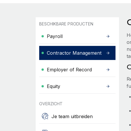
BESCHIKBARE PRODUCTEN
H
Payroll
o
n
Contractor Management
ta
C
Employer of Record
R
fu
Equity
OVERZICHT
Je team uitbreiden