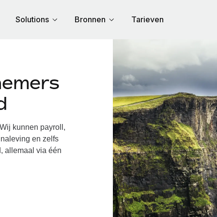
Solutions
Bronnen
Tarieven
nemers
d
ij kunnen payroll,
naleving en zelfs
, allemaal via één