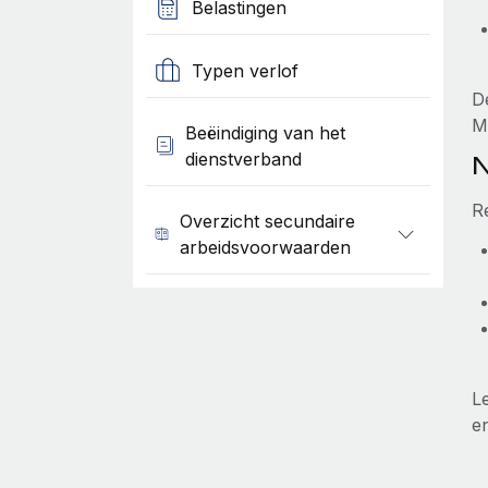
Belastingen
Typen verlof
D
M
Beëindiging van het
dienstverband
N
R
Overzicht secundaire
arbeidsvoorwaarden
L
e