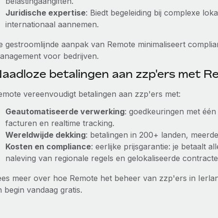
belastingaangiften.
Juridische expertise
: Biedt begeleiding bij complexe lo
internationaal aannemen.
e gestroomlijnde aanpak van Remote minimaliseert complian
anagement voor bedrijven.
aadloze betalingen aan zzp'ers met 
emote vereenvoudigt betalingen aan zzp'ers met:
Geautomatiseerde verwerking
: goedkeuringen met één 
facturen en realtime tracking.
Wereldwijde dekking
: betalingen in 200+ landen, meerder
Kosten en compliance
: eerlijke prijsgarantie: je betaalt
naleving van regionale regels en gelokaliseerde contracte
ees meer over hoe Remote het beheer van zzp'ers in Ierla
n begin vandaag gratis.