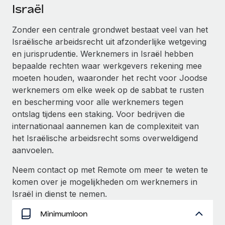
Ontdek hoe je met ons kunt samenwerken
DIENSTEN
Israël
Inzicht in salaris en talent
Vraag een expert
Remote Build
Binnenkort beschikbaar
Zonder een centrale grondwet bestaat veel van het
Krijg hulp van global HR- en juridische experts
Integraties en advies over AI-automatiseringen
Israëlische arbeidsrecht uit afzonderlijke wetgeving
Inzichtencentrum
en jurisprudentie. Werknemers in Israël hebben
Achtergrondonderzoek
Support
bepaalde rechten waar werkgevers rekening mee
Vereenvoudig het screeningsproces van
CASESTUDY'S
moeten houden, waaronder het recht voor Joodse
kandidaten
Alle bronnen bekijken
werknemers om elke week op de sabbat te rusten
Hoe AI-pionier Weaviate zijn team met 120%
en bescherming voor alle werknemers tegen
liet groeien met Remote
Compliance Watchtower
ontslag tijdens een staking. Voor bedrijven die
Blijf compliance-risico's voor
BLOG
Weaviate in één oogopslag Weaviate bouwt open source,
internationaal aannemen kan de complexiteit van
AI-first infrastructuur. De missie van het...
Global Payroll
Apparaatbeheer
het Israëlische arbeidsrecht soms overweldigend
Lever en track wereldwijd IT-middelen
aanvoelen.
Meer informatie
EOR en PEO
Neem contact op met Remote om meer te weten te
Entiteiten oprichten
Contractor Management
komen over je mogelijkheden om werknemers in
Stel snel compliant entiteiten op
Reverse Tech's strategische samenwerking
Israël in dienst te nemen.
Belastingen
met Remote voor contractor management en
Mobiliteit en overplaatsing
payroll
Minimumloon
Naar de blog
Plaats werknemers moeiteloos over
Reverse Tech in een oogopslag Reverse Tech, een start-