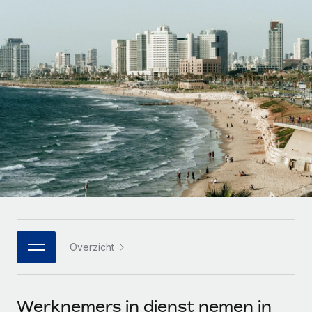
Zzp'ers internationaal onboarden en beheren
Betalingscalculator voor zzp'ers
Inloggen
Nederlands
Ontdek valuta-opties en betaalsnelheden voor
PEO
GROEIFASE
internationale zzp'ers
Ingewikkelde HR-taken eenvoudig uitbesteden
Français
Start-ups
Flexibele global HR en payroll solutions voor groeiende
LEREN MET REMOTE
Deutsch
bedrijven
INFRASTRUCTUUR
Onderzoek en gidsen
Remote Embedded
Mid-market
Español
HR naadloos in workflows integreren
Casestudy's
Teams uitbreiden met HR solutions op maat
Italiano
Platform
HR-woordenlijst
Enterprise
Ingebouwde essentiële HR-functies voor je team
Global HR voor grote bedrijven
Português (Portugal)
Checklists en templates
Verbinden
Nieuw
Bibliotheek met functiebeschrijvingen
日本語
AI-tools koppelen aan Remote met onze MCP
WERK MET ONS SAMEN
Overzicht
Strategische technologiepartners
Webinars
Integraties
한국어
Integreer global HR flexibel in je platform
Processen stroomlijnen met essentiële zakelijke tools
Evenementen
中文（简体）
Een partner worden
Werknemers in dienst nemen in
Newsroom