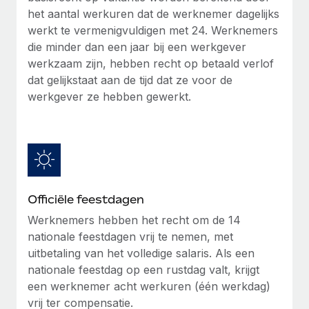
het aantal werkuren dat de werknemer dagelijks
Secundaire arbeidsvoorwaarden
werkt te vermenigvuldigen met 24. Werknemers
BLOG
Eenvoudig secundaire arbeidsvoorwaarden
die minder dan een jaar bij een werkgever
beheren
werkzaam zijn, hebben recht op betaald verlof
Productupdates van Remote: Gusto- en Xero-
integraties en Contractor Management Plus
dat gelijkstaat aan de tijd dat ze voor de
werkgever ze hebben gewerkt.
Het blijft de missie van Remote om alle soorten bedrijven
te helpen bij het aannemen, beheren en...
Meer informatie
Hoe Phiture 55 werknemers in 19 landen
Officiële feestdagen
beheert met Remote
Werknemers hebben het recht om de 14
Phiture, een toonaangevende leider in de wereldwijde
nationale feestdagen vrij te nemen, met
mobiele groeiadviessector, zet zich sinds 2016...
uitbetaling van het volledige salaris. Als een
nationale feestdag op een rustdag valt, krijgt
Meer informatie
een werknemer acht werkuren (één werkdag)
vrij ter compensatie.