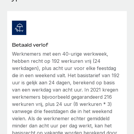
Ontdek hoe je met ons kunt samenwerken
DIENSTEN
Inzicht in salaris en talent
Vraag een expert
Remote Build
Binnenkort beschikbaar
Krijg hulp van global HR- en juridische experts
Integraties en advies over AI-automatiseringen
Inzichtencentrum
Achtergrondonderzoek
Support
Vereenvoudig het screeningsproces van
CASESTUDY'S
Betaald verlof
kandidaten
Alle bronnen bekijken
Werknemers met een 40-urige werkweek,
hebben recht op 192 werkuren vrij (24
Compliance Watchtower
werkdagen), plus acht uur voor elke feestdag
Blijf compliance-risico's voor
BLOG
die in een weekend valt. Het basistarief van 192
Global Payroll
Apparaatbeheer
uur is gelijk aan 24 dagen, berekend op basis
Lever en track wereldwijd IT-middelen
van een werkdag van acht uur. In 2021 kregen
EOR en PEO
werknemers bijvoorbeeld gegarandeerd 216
Entiteiten oprichten
Contractor Management
werkuren vrij, plus 24 uur (8 werkuren * 3)
Stel snel compliant entiteiten op
vanwege drie feestdagen die in het weekend
Belastingen
vielen. Als de werknemer echter gemiddeld
Mobiliteit en overplaatsing
minder dan acht uur per dag werkt, kan het
Naar de blog
Plaats werknemers moeiteloos over
basisrecht op vakantie worden berekend door