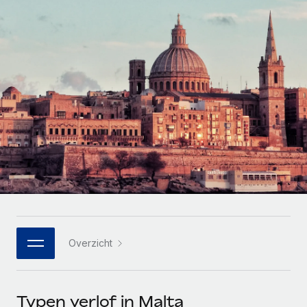
Zzp'ers internationaal onboarden en beheren
Betalingscalculator voor zzp'ers
Inloggen
Nederlands
Ontdek valuta-opties en betaalsnelheden voor
PEO
GROEIFASE
internationale zzp'ers
Ingewikkelde HR-taken eenvoudig uitbesteden
Français
Start-ups
Flexibele global HR en payroll solutions voor groeiende
LEREN MET REMOTE
Deutsch
bedrijven
INFRASTRUCTUUR
Onderzoek en gidsen
Remote Embedded
Mid-market
Español
HR naadloos in workflows integreren
Casestudy's
Teams uitbreiden met HR solutions op maat
Italiano
Platform
HR-woordenlijst
Enterprise
Ingebouwde essentiële HR-functies voor je team
Global HR voor grote bedrijven
Português (Portugal)
Checklists en templates
Verbinden
Nieuw
Bibliotheek met functiebeschrijvingen
日本語
AI-tools koppelen aan Remote met onze MCP
WERK MET ONS SAMEN
Overzicht
Strategische technologiepartners
Webinars
Integraties
한국어
Integreer global HR flexibel in je platform
Processen stroomlijnen met essentiële zakelijke tools
Evenementen
中文（简体）
Een partner worden
Typen verlof in Malta
Newsroom