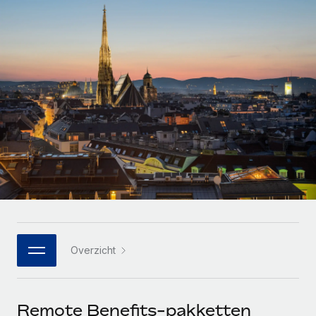
Zzp'ers internationaal onboarden en beheren
Betalingscalculator voor zzp'ers
Inloggen
Nederlands
Ontdek valuta-opties en betaalsnelheden voor
PEO
GROEIFASE
internationale zzp'ers
Ingewikkelde HR-taken eenvoudig uitbesteden
Français
Start-ups
Flexibele global HR en payroll solutions voor groeiende
LEREN MET REMOTE
Deutsch
bedrijven
INFRASTRUCTUUR
Onderzoek en gidsen
Remote Embedded
Mid-market
Español
HR naadloos in workflows integreren
Casestudy's
Teams uitbreiden met HR solutions op maat
Italiano
Platform
HR-woordenlijst
Enterprise
Ingebouwde essentiële HR-functies voor je team
Global HR voor grote bedrijven
Português (Portugal)
Checklists en templates
Verbinden
Nieuw
Bibliotheek met functiebeschrijvingen
日本語
AI-tools koppelen aan Remote met onze MCP
WERK MET ONS SAMEN
Overzicht
Strategische technologiepartners
Webinars
Integraties
한국어
Integreer global HR flexibel in je platform
Processen stroomlijnen met essentiële zakelijke tools
Evenementen
中文（简体）
Een partner worden
Remote Benefits-pakketten
Newsroom