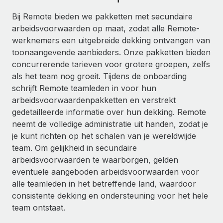
Ontdek hoe je met ons kunt samenwerken
DIENSTEN
Bij Remote bieden we pakketten met secundaire
Inzicht in salaris en talent
Vraag een expert
Remote Build
Binnenkort beschikbaar
arbeidsvoorwaarden op maat, zodat alle Remote-
Krijg hulp van global HR- en juridische experts
Integraties en advies over AI-automatiseringen
werknemers een uitgebreide dekking ontvangen van
Inzichtencentrum
toonaangevende aanbieders. Onze pakketten bieden
Achtergrondonderzoek
Support
concurrerende tarieven voor grotere groepen, zelfs
Vereenvoudig het screeningsproces van
CASESTUDY'S
als het team nog groeit. Tijdens de onboarding
kandidaten
Alle bronnen bekijken
schrijft Remote teamleden in voor hun
arbeidsvoorwaardenpakketten en verstrekt
Compliance Watchtower
gedetailleerde informatie over hun dekking. Remote
Blijf compliance-risico's voor
BLOG
neemt de volledige administratie uit handen, zodat je
Global Payroll
je kunt richten op het schalen van je wereldwijde
Apparaatbeheer
team. Om gelijkheid in secundaire
Lever en track wereldwijd IT-middelen
EOR en PEO
arbeidsvoorwaarden te waarborgen, gelden
Entiteiten oprichten
eventuele aangeboden arbeidsvoorwaarden voor
Contractor Management
Stel snel compliant entiteiten op
alle teamleden in het betreffende land, waardoor
Belastingen
consistente dekking en ondersteuning voor het hele
Mobiliteit en overplaatsing
team ontstaat.
Naar de blog
Plaats werknemers moeiteloos over