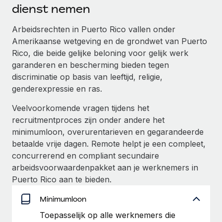
Ontdek hoe je met ons kunt samenwerken
DIENSTEN
dienst nemen
Inzicht in salaris en talent
Vraag een expert
Remote Build
Binnenkort beschikbaar
Arbeidsrechten in Puerto Rico vallen onder
Krijg hulp van global HR- en juridische experts
Integraties en advies over AI-automatiseringen
Amerikaanse wetgeving en de grondwet van Puerto
Inzichtencentrum
Rico, die beide gelijke beloning voor gelijk werk
Achtergrondonderzoek
Support
garanderen en bescherming bieden tegen
Vereenvoudig het screeningsproces van
CASESTUDY'S
discriminatie op basis van leeftijd, religie,
kandidaten
Alle bronnen bekijken
genderexpressie en ras.
Compliance Watchtower
Veelvoorkomende vragen tijdens het
Blijf compliance-risico's voor
BLOG
recruitmentproces zijn onder andere het
Global Payroll
minimumloon, overurentarieven en gegarandeerde
Apparaatbeheer
betaalde vrije dagen. Remote helpt je een compleet,
Lever en track wereldwijd IT-middelen
EOR en PEO
concurrerend en compliant secundaire
arbeidsvoorwaardenpakket aan je werknemers in
Entiteiten oprichten
Contractor Management
Puerto Rico aan te bieden.
Stel snel compliant entiteiten op
Belastingen
Minimumloon
Mobiliteit en overplaatsing
Naar de blog
Toepasselijk op alle werknemers die
Plaats werknemers moeiteloos over