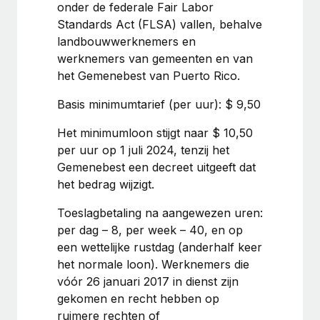
onder de federale Fair Labor
Secundaire arbeidsvoorwaarden
Standards Act (FLSA) vallen, behalve
BLOG
Eenvoudig secundaire arbeidsvoorwaarden
landbouwwerknemers en
beheren
werknemers van gemeenten en van
Productupdates van Remote: Gusto- en Xero-
het Gemenebest van Puerto Rico.
integraties en Contractor Management Plus
Het blijft de missie van Remote om alle soorten bedrijven
Basis minimumtarief (per uur): $ 9,50
te helpen bij het aannemen, beheren en...
Het minimumloon stijgt naar $ 10,50
Meer informatie
per uur op 1 juli 2024, tenzij het
Gemenebest een decreet uitgeeft dat
het bedrag wijzigt.
Hoe Phiture 55 werknemers in 19 landen
beheert met Remote
Toeslagbetaling na aangewezen uren:
per dag – 8, per week – 40, en op
Phiture, een toonaangevende leider in de wereldwijde
een wettelijke rustdag (anderhalf keer
mobiele groeiadviessector, zet zich sinds 2016...
het normale loon). Werknemers die
Meer informatie
vóór 26 januari 2017 in dienst zijn
gekomen en recht hebben op
ruimere rechten of