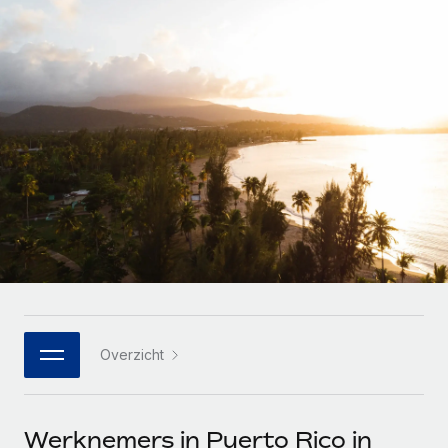
Zzp'ers internationaal onboarden en beheren
Betalingscalculator voor zzp'ers
Inloggen
Nederlands
Ontdek valuta-opties en betaalsnelheden voor
PEO
GROEIFASE
internationale zzp'ers
Ingewikkelde HR-taken eenvoudig uitbesteden
Français
Start-ups
Flexibele global HR en payroll solutions voor groeiende
LEREN MET REMOTE
Deutsch
bedrijven
INFRASTRUCTUUR
Onderzoek en gidsen
Remote Embedded
Mid-market
Español
HR naadloos in workflows integreren
Casestudy's
Teams uitbreiden met HR solutions op maat
Italiano
Platform
HR-woordenlijst
Enterprise
Ingebouwde essentiële HR-functies voor je team
Global HR voor grote bedrijven
Português (Portugal)
Checklists en templates
Verbinden
Nieuw
Bibliotheek met functiebeschrijvingen
日本語
AI-tools koppelen aan Remote met onze MCP
WERK MET ONS SAMEN
Overzicht
Strategische technologiepartners
Webinars
Integraties
한국어
Integreer global HR flexibel in je platform
Processen stroomlijnen met essentiële zakelijke tools
Evenementen
中文（简体）
Een partner worden
Werknemers in Puerto Rico in
Newsroom