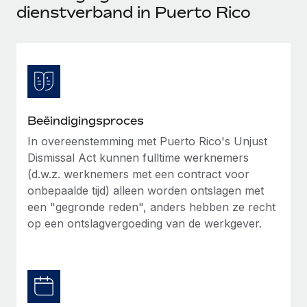
Ontdek hoe je met ons kunt samenwerken
DIENSTEN
dienstverband in Puerto Rico
Inzicht in salaris en talent
Vraag een expert
Remote Build
Binnenkort beschikbaar
Krijg hulp van global HR- en juridische experts
Integraties en advies over AI-automatiseringen
Inzichtencentrum
Achtergrondonderzoek
Support
Vereenvoudig het screeningsproces van
CASESTUDY'S
kandidaten
Alle bronnen bekijken
Beëindigingsproces
Compliance Watchtower
In overeenstemming met Puerto Rico's Unjust
Dismissal Act kunnen fulltime werknemers
Blijf compliance-risico's voor
BLOG
(d.w.z. werknemers met een contract voor
Global Payroll
Apparaatbeheer
onbepaalde tijd) alleen worden ontslagen met
Lever en track wereldwijd IT-middelen
een "gegronde reden", anders hebben ze recht
EOR en PEO
op een ontslagvergoeding van de werkgever.
Entiteiten oprichten
Contractor Management
Stel snel compliant entiteiten op
Belastingen
Mobiliteit en overplaatsing
Naar de blog
Plaats werknemers moeiteloos over