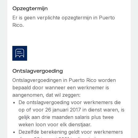
Opzegtermijn
Secundaire arbeidsvoorwaarden
BLOG
Eenvoudig secundaire arbeidsvoorwaarden
Er is geen verplichte opzegtermijn in Puerto
beheren
Rico.
Productupdates van Remote: Gusto- en Xero-
integraties en Contractor Management Plus
Het blijft de missie van Remote om alle soorten bedrijven
te helpen bij het aannemen, beheren en...
Meer informatie
Ontslagvergoeding
Ontslagvergoedingen in Puerto Rico worden
Hoe Phiture 55 werknemers in 19 landen
bepaald door wanneer een werknemer is
beheert met Remote
aangenomen, dat wil zeggen:
Phiture, een toonaangevende leider in de wereldwijde
De ontslagvergoeding voor werknemers die
mobiele groeiadviessector, zet zich sinds 2016...
op of voor 26 januari 2017 in dienst waren, is
gelijk aan drie maanden salaris plus twee
Meer informatie
weken loon voor elk dienstjaar.
Dezelfde berekening geldt voor werknemers