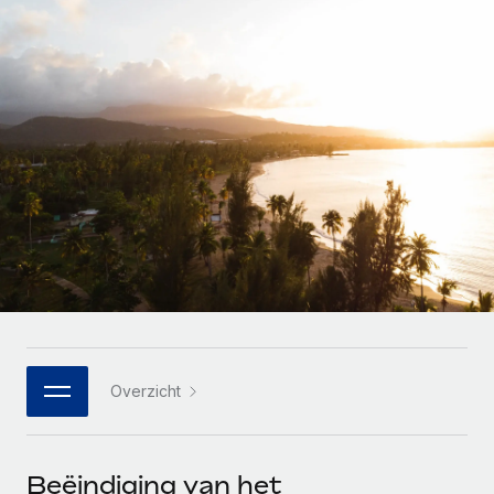
Zzp'ers internationaal onboarden en beheren
Betalingscalculator voor zzp'ers
Inloggen
Nederlands
Ontdek valuta-opties en betaalsnelheden voor
PEO
GROEIFASE
internationale zzp'ers
Ingewikkelde HR-taken eenvoudig uitbesteden
Français
Start-ups
Flexibele global HR en payroll solutions voor groeiende
LEREN MET REMOTE
Deutsch
bedrijven
INFRASTRUCTUUR
Onderzoek en gidsen
Remote Embedded
Mid-market
Español
HR naadloos in workflows integreren
Casestudy's
Teams uitbreiden met HR solutions op maat
Italiano
Platform
HR-woordenlijst
Enterprise
Ingebouwde essentiële HR-functies voor je team
Global HR voor grote bedrijven
Português (Portugal)
Checklists en templates
Verbinden
Nieuw
Bibliotheek met functiebeschrijvingen
日本語
AI-tools koppelen aan Remote met onze MCP
WERK MET ONS SAMEN
Overzicht
Strategische technologiepartners
Webinars
Integraties
한국어
Integreer global HR flexibel in je platform
Processen stroomlijnen met essentiële zakelijke tools
Evenementen
中文（简体）
Een partner worden
Beëindiging van het
Newsroom