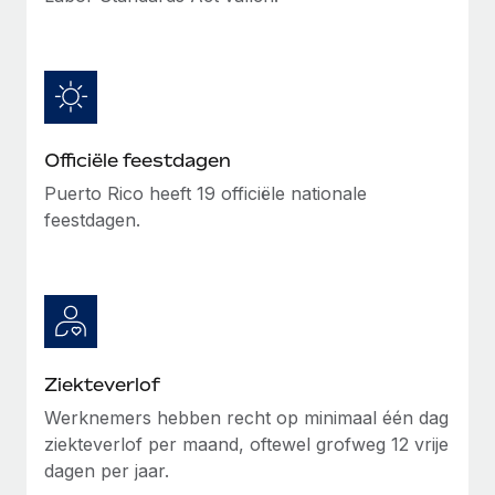
Secundaire arbeidsvoorwaarden
BLOG
Eenvoudig secundaire arbeidsvoorwaarden
beheren
Productupdates van Remote: Gusto- en Xero-
integraties en Contractor Management Plus
Officiële feestdagen
Het blijft de missie van Remote om alle soorten bedrijven
te helpen bij het aannemen, beheren en...
Puerto Rico heeft 19 officiële nationale
feestdagen.
Meer informatie
Hoe Phiture 55 werknemers in 19 landen
beheert met Remote
Phiture, een toonaangevende leider in de wereldwijde
Ziekteverlof
mobiele groeiadviessector, zet zich sinds 2016...
Werknemers hebben recht op minimaal één dag
Meer informatie
ziekteverlof per maand, oftewel grofweg 12 vrije
dagen per jaar.