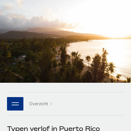
Zzp'ers internationaal onboarden en beheren
Betalingscalculator voor zzp'ers
Inloggen
Nederlands
Ontdek valuta-opties en betaalsnelheden voor
PEO
GROEIFASE
internationale zzp'ers
Ingewikkelde HR-taken eenvoudig uitbesteden
Français
Start-ups
Flexibele global HR en payroll solutions voor groeiende
LEREN MET REMOTE
Deutsch
bedrijven
INFRASTRUCTUUR
Onderzoek en gidsen
Remote Embedded
Mid-market
Español
HR naadloos in workflows integreren
Casestudy's
Teams uitbreiden met HR solutions op maat
Italiano
Platform
HR-woordenlijst
Enterprise
Ingebouwde essentiële HR-functies voor je team
Global HR voor grote bedrijven
Português (Portugal)
Checklists en templates
Verbinden
Nieuw
Bibliotheek met functiebeschrijvingen
日本語
AI-tools koppelen aan Remote met onze MCP
WERK MET ONS SAMEN
Overzicht
Strategische technologiepartners
Webinars
Integraties
한국어
Integreer global HR flexibel in je platform
Processen stroomlijnen met essentiële zakelijke tools
Evenementen
中文（简体）
Een partner worden
Typen verlof in Puerto Rico
Newsroom