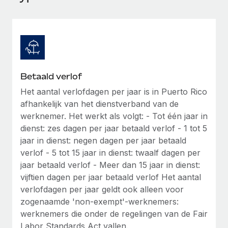
Ontdek hoe je met ons kunt samenwerken
DIENSTEN
Inzicht in salaris en talent
Vraag een expert
Remote Build
Binnenkort beschikbaar
Krijg hulp van global HR- en juridische experts
Integraties en advies over AI-automatiseringen
Inzichtencentrum
Achtergrondonderzoek
Support
Vereenvoudig het screeningsproces van
CASESTUDY'S
Betaald verlof
kandidaten
Alle bronnen bekijken
Het aantal verlofdagen per jaar is in Puerto Rico
afhankelijk van het dienstverband van de
Compliance Watchtower
werknemer. Het werkt als volgt: - Tot één jaar in
Blijf compliance-risico's voor
BLOG
dienst: zes dagen per jaar betaald verlof - 1 tot 5
Global Payroll
Apparaatbeheer
jaar in dienst: negen dagen per jaar betaald
Lever en track wereldwijd IT-middelen
verlof - 5 tot 15 jaar in dienst: twaalf dagen per
EOR en PEO
jaar betaald verlof - Meer dan 15 jaar in dienst:
Entiteiten oprichten
Contractor Management
vijftien dagen per jaar betaald verlof Het aantal
Stel snel compliant entiteiten op
verlofdagen per jaar geldt ook alleen voor
Belastingen
zogenaamde 'non-exempt'-werknemers:
Mobiliteit en overplaatsing
werknemers die onder de regelingen van de Fair
Naar de blog
Plaats werknemers moeiteloos over
Labor Standards Act vallen.