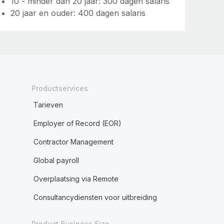
10 - minder dan 20 jaar: 300 dagen salaris
20 jaar en ouder: 400 dagen salaris
Productservices
Tarieven
Employer of Record (EOR)
Contractor Management
Global payroll
Overplaatsing via Remote
Consultancydiensten voor uitbreiding
Product Business Size