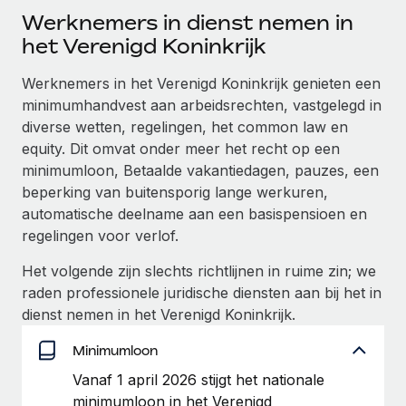
Ontdek hoe je met ons kunt samenwerken
DIENSTEN
Werknemers in dienst nemen in
Inzicht in salaris en talent
Vraag een expert
het Verenigd Koninkrijk
Remote Build
Binnenkort beschikbaar
Krijg hulp van global HR- en juridische experts
Integraties en advies over AI-automatiseringen
Inzichtencentrum
Werknemers in het Verenigd Koninkrijk genieten een
Achtergrondonderzoek
minimumhandvest aan arbeidsrechten, vastgelegd in
Support
Vereenvoudig het screeningsproces van
diverse wetten, regelingen, het common law en
CASESTUDY'S
kandidaten
equity. Dit omvat onder meer het recht op een
Alle bronnen bekijken
minimumloon, Betaalde vakantiedagen, pauzes, een
Compliance Watchtower
beperking van buitensporig lange werkuren,
Blijf compliance-risico's voor
BLOG
automatische deelname aan een basispensioen en
regelingen voor verlof.
Global Payroll
Apparaatbeheer
Lever en track wereldwijd IT-middelen
Het volgende zijn slechts richtlijnen in ruime zin; we
EOR en PEO
raden professionele juridische diensten aan bij het in
Entiteiten oprichten
Contractor Management
dienst nemen in het Verenigd Koninkrijk.
Stel snel compliant entiteiten op
Belastingen
Minimumloon
Mobiliteit en overplaatsing
Vanaf 1 april 2026 stijgt het nationale
Naar de blog
Plaats werknemers moeiteloos over
minimumloon in het Verenigd