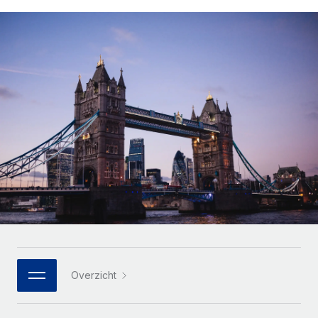
Zzp'ers internationaal onboarden en beheren
Betalingscalculator voor zzp'ers
Inloggen
Nederlands
Ontdek valuta-opties en betaalsnelheden voor
PEO
GROEIFASE
internationale zzp'ers
Ingewikkelde HR-taken eenvoudig uitbesteden
Français
Start-ups
Flexibele global HR en payroll solutions voor groeiende
LEREN MET REMOTE
Deutsch
bedrijven
INFRASTRUCTUUR
Onderzoek en gidsen
Remote Embedded
Mid-market
Español
HR naadloos in workflows integreren
Casestudy's
Teams uitbreiden met HR solutions op maat
Italiano
Platform
HR-woordenlijst
Enterprise
Ingebouwde essentiële HR-functies voor je team
Global HR voor grote bedrijven
Português (Portugal)
Checklists en templates
Verbinden
Nieuw
Bibliotheek met functiebeschrijvingen
日本語
AI-tools koppelen aan Remote met onze MCP
WERK MET ONS SAMEN
Strategische technologiepartners
Webinars
Integraties
한국어
Overzicht
Integreer global HR flexibel in je platform
Processen stroomlijnen met essentiële zakelijke tools
Evenementen
中文（简体）
Een partner worden
Newsroom