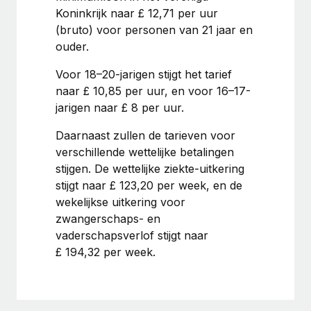
Koninkrijk naar £ 12,71 per uur
Secundaire arbeidsvoorwaarden
(bruto) voor personen van 21 jaar en
BLOG
Eenvoudig secundaire arbeidsvoorwaarden
ouder.
beheren
Productupdates van Remote: Gusto- en Xero-
Voor 18–20-jarigen stijgt het tarief
integraties en Contractor Management Plus
naar £ 10,85 per uur, en voor 16–17-
Het blijft de missie van Remote om alle soorten bedrijven
jarigen naar £ 8 per uur.
te helpen bij het aannemen, beheren en...
Daarnaast zullen de tarieven voor
Meer informatie
verschillende wettelijke betalingen
stijgen. De wettelijke ziekte-uitkering
stijgt naar £ 123,20 per week, en de
Hoe Phiture 55 werknemers in 19 landen
wekelijkse uitkering voor
beheert met Remote
zwangerschaps- en
Phiture, een toonaangevende leider in de wereldwijde
vaderschapsverlof stijgt naar
mobiele groeiadviessector, zet zich sinds 2016...
£ 194,32 per week.
Meer informatie