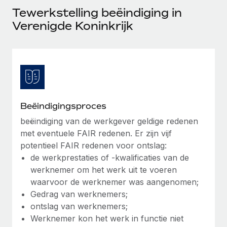
Ontdek hoe je met ons kunt samenwerken
DIENSTEN
Tewerkstelling beëindiging in
Inzicht in salaris en talent
Vraag een expert
Verenigde Koninkrijk
Remote Build
Binnenkort beschikbaar
Krijg hulp van global HR- en juridische experts
Integraties en advies over AI-automatiseringen
Inzichtencentrum
Achtergrondonderzoek
Support
Vereenvoudig het screeningsproces van
CASESTUDY'S
kandidaten
Alle bronnen bekijken
Compliance Watchtower
Beëindigingsproces
Blijf compliance-risico's voor
BLOG
beëindiging van de werkgever geldige redenen
met eventuele FAIR redenen. Er zijn vijf
Global Payroll
Apparaatbeheer
potentieel FAIR redenen voor ontslag:
Lever en track wereldwijd IT-middelen
EOR en PEO
de werkprestaties of -kwalificaties van de
werknemer om het werk uit te voeren
Entiteiten oprichten
Contractor Management
waarvoor de werknemer was aangenomen;
Stel snel compliant entiteiten op
Gedrag van werknemers;
Belastingen
ontslag van werknemers;
Mobiliteit en overplaatsing
Naar de blog
Werknemer kon het werk in functie niet
Plaats werknemers moeiteloos over