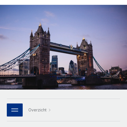
Zzp'ers internationaal onboarden en beheren
Betalingscalculator voor zzp'ers
Inloggen
Nederlands
Ontdek valuta-opties en betaalsnelheden voor
PEO
GROEIFASE
internationale zzp'ers
Ingewikkelde HR-taken eenvoudig uitbesteden
Français
Start-ups
Flexibele global HR en payroll solutions voor groeiende
LEREN MET REMOTE
Deutsch
bedrijven
INFRASTRUCTUUR
Onderzoek en gidsen
Remote Embedded
Mid-market
Español
HR naadloos in workflows integreren
Casestudy's
Teams uitbreiden met HR solutions op maat
Italiano
Platform
HR-woordenlijst
Enterprise
Ingebouwde essentiële HR-functies voor je team
Global HR voor grote bedrijven
Português (Portugal)
Checklists en templates
Verbinden
Nieuw
Bibliotheek met functiebeschrijvingen
日本語
AI-tools koppelen aan Remote met onze MCP
WERK MET ONS SAMEN
Strategische technologiepartners
Webinars
Integraties
한국어
Overzicht
Integreer global HR flexibel in je platform
Processen stroomlijnen met essentiële zakelijke tools
Evenementen
中文（简体）
Een partner worden
Newsroom