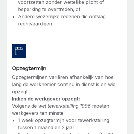
voortzetten zonder wettelijke plicht of
Secundaire arbeidsvoorwaarden
beperking te overtreden; of
BLOG
Eenvoudig secundaire arbeidsvoorwaarden
Andere wezenlijke redenen die ontslag
beheren
rechtvaardigen
Productupdates van Remote: Gusto- en Xero-
integraties en Contractor Management Plus
Het blijft de missie van Remote om alle soorten bedrijven
te helpen bij het aannemen, beheren en...
Meer informatie
Opzegtermijn
Opzegtermijnen variëren afhankelijk van hoe
Hoe Phiture 55 werknemers in 19 landen
lang de werknemer continu in dienst is en wie
beheert met Remote
opzegt.
Indien de werkgever opzegt:
Phiture, een toonaangevende leider in de wereldwijde
Volgens de
wet tewerkstelling 1996
moeten
mobiele groeiadviessector, zet zich sinds 2016...
werkgevers ten minste:
Meer informatie
1 week opzegtermijn voor tewerkstelling
tussen 1 maand en 2 jaar