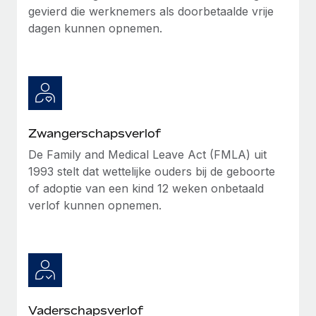
gevierd die werknemers als doorbetaalde vrije
Secundaire arbeidsvoorwaarden
dagen kunnen opnemen.
BLOG
Eenvoudig secundaire arbeidsvoorwaarden
beheren
Productupdates van Remote: Gusto- en Xero-
integraties en Contractor Management Plus
Het blijft de missie van Remote om alle soorten bedrijven
te helpen bij het aannemen, beheren en...
Zwangerschapsverlof
Meer informatie
De Family and Medical Leave Act (FMLA) uit
1993 stelt dat wettelijke ouders bij de geboorte
of adoptie van een kind 12 weken onbetaald
Hoe Phiture 55 werknemers in 19 landen
verlof kunnen opnemen.
beheert met Remote
Phiture, een toonaangevende leider in de wereldwijde
mobiele groeiadviessector, zet zich sinds 2016...
Meer informatie
Vaderschapsverlof