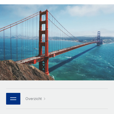
Zzp'ers internationaal onboarden en beheren
Betalingscalculator voor zzp'ers
Inloggen
Nederlands
Ontdek valuta-opties en betaalsnelheden voor
PEO
GROEIFASE
internationale zzp'ers
Ingewikkelde HR-taken eenvoudig uitbesteden
Français
Start-ups
Flexibele global HR en payroll solutions voor groeiende
LEREN MET REMOTE
Deutsch
bedrijven
INFRASTRUCTUUR
Onderzoek en gidsen
Remote Embedded
Mid-market
Español
HR naadloos in workflows integreren
Casestudy's
Teams uitbreiden met HR solutions op maat
Italiano
Platform
HR-woordenlijst
Enterprise
Ingebouwde essentiële HR-functies voor je team
Global HR voor grote bedrijven
Português (Portugal)
Checklists en templates
Verbinden
Nieuw
Bibliotheek met functiebeschrijvingen
日本語
AI-tools koppelen aan Remote met onze MCP
WERK MET ONS SAMEN
Strategische technologiepartners
Webinars
Integraties
한국어
Overzicht
Integreer global HR flexibel in je platform
Processen stroomlijnen met essentiële zakelijke tools
Evenementen
中文（简体）
Een partner worden
Newsroom