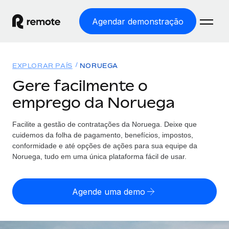
Agendar demonstração
Início
EXPLORAR PAÍS
NORUEGA
Produtos
Gere facilmente o
emprego da Noruega
Soluções
EMPREGO GLOBAL
Processamento Salarial
Facilite a gestão de contratações da Noruega. Deixe que
Preçário
COBERTURA GLOBAL
Processamento salarial fácil e em conformidade
cuidemos da folha de pagamento, benefícios, impostos,
Explorador de países
conformidade e até opções de ações para sua equipe da
Employer of Record
Noruega, tudo em uma única plataforma fácil de usar.
Encontra apoio para emprego global por país
Expanda globalmente sem custos de constituição de
Português (Portugal)
Comparar a Remote
entidades
Agende uma demo
Veja como nos comparamos com os outros
English
Contractor Management
Integra e gere trabalhadores independentes
Início de sessão
Nederlands
TORNE-SE NOSSO PARCEIRO
globalmente