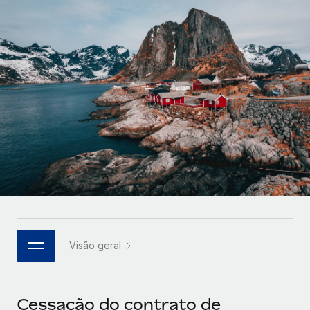
Parceiros tecnológicos estratégicos
Français
Integre os RH globais na sua plataforma de forma
SERVICES
flexível
Deutsch
Perguntar a um especialista
Obtenha apoio especializado em RH e
Español
CASE STUDIES
conformidade globais
Italiano
Cultivating a Thriving Remote-First Culture in
Partnership with Remote
Português (Portugal)
At a glance Discover the evolution of TheyDo, a pioneering
journey management platform that has...
日本語
Mais informações
한국어
Visão geral
Reverse Tech's strategic partnership with
中文（简体）
Remote for contractor management and
payroll
Cessação do contrato de
Reverse Tech at a glance Health and wellness startup,