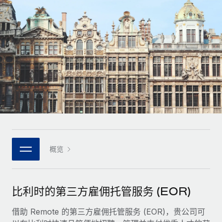
全球合同工入职与管理
合同工薪酬结算计算器
登录
Nederlands
探索全球合同工的结算货币选项与结算速度
PEO
成长阶段
外包复杂雇佣任务
Français
初创企业
通过 REMOTE 学习
为成长型企业量身打造的全球敏捷型人力资源与薪资解决方案
Deutsch
研究与指引
基础设施
中型市场
Remote Embedded
案例研究
通过定制化人力资源解决方案扩展团队
Español
将人力资源无缝融入工作流程
人力资源术语表
企业
Italiano
平台
面向大型企业的全球化人力资源服务
核对表和模板
团队的内置核心人力资源功能
Português (Portugal)
职位描述库
连接
概览
新的
与我们携手合作
日本語
使用我们的 MCP 将任何人工智能工具与 Remote 平台相连
战略技术合作伙伴
网络研讨会
集成
灵活地将全球人力资源嵌入您的平台
한국어
比利时的第三方雇佣托管服务 (EOR)
活动
借助核心业务工具简化流程
成为合作伙伴
中文（简体）
新闻室
借助 Remote 的第三方雇佣托管服务 (EOR)，贵公司可
与我们共探合作机遇