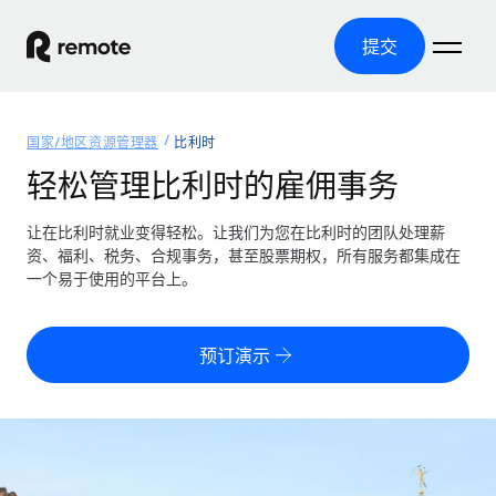
提交
首页
国家/地区资源管理器
比利时
产品
轻松管理比利时的雇佣事务
解决方案
全球招聘
让在比利时就业变得轻松。让我们为您在比利时的团队处理薪
资、福利、税务、合规事务，甚至股票期权，所有服务都集成在
全球薪资管理
资源
一个易于使用的平台上。
覆盖全球
轻松运行合规薪资
国家/地区资源管理器
定价
工具与计算器
第三方雇佣托管服务
按国家/地区查找全球雇佣支持
预订演示
零实体成本实现全球扩张
误分类风险计算工具
美国各州浏览器
按国家/地区检查员工误分类风险
第三方合同工托管服务
简化美国各州的招聘
中文（简体）
全球合规聘用合同工
员工成本计算器
Remote 无惧对比
计算任何国家的员工总成本
合同工管理
English
了解我们的竞争优势