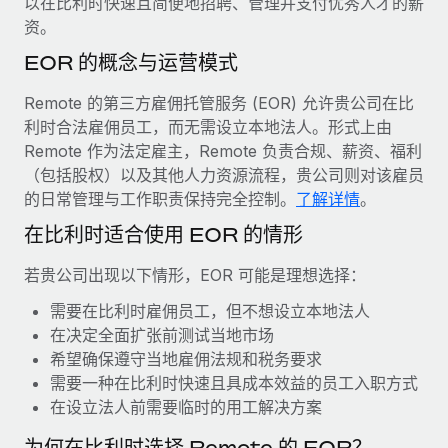
以在比利时快速且简便地招聘、管理并支付优秀人才的薪
服务
薪金与人才洞察
Remote Build
即将推出
资。
咨询专家
集成与人工智能自动化咨询
洞察中心
EOR 的概念与运营模式
获得全球人力资源与合规方面的专家帮助
获得支持
Remote 的第三方雇佣托管服务 (EOR) 允许贵公司在比
背景调查
案例研究
利时合法雇佣员工，而无需设立本地法人。形式上由
简化候选人筛选流程
查看全部资源
Remote 作为法定雇主，Remote 负责合规、薪资、福利
（包括股权）以及其他人力资源流程，贵公司则对该雇员
合规守望台
的日常管理与工作职责保持完全控制。
了解详情
。
防范合规风险
博客
在比利时适合使用 EOR 的情形
设备管理
Why owned entities are key to maintaining
EOR compliance
在全球范围内配置和跟踪 IT 设备
若贵公司出现以下情形，EOR 可能是理想选择：
As the global workforce continues to expand in response
需要在比利时雇佣员工，但不想设立本地法人
实体设立
to the demands of today’s labor market, the...
在决定全面扩张前测试当地市场
快速建立合规实体
希望确保遵守当地雇佣法规和税务要求
了解更多
需要一种在比利时快速且具成本效益的员工入职方式
人员调配与搬迁
在设立法人前需要临时的用工解决方案
轻松搬迁员工
What a Workday global payroll implementation
为何在比利时选择 Remote 的 EOR？