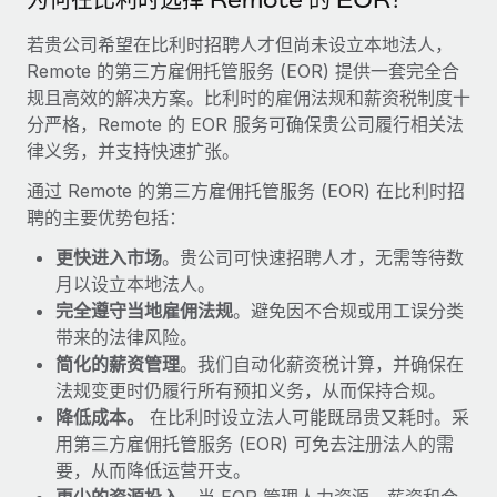
福利
actually looks like
轻松管理员工福利
若贵公司希望在比利时招聘人才但尚未设立本地法人，
Most teams hear "payroll implementation" and picture a
Remote 的第三方雇佣托管服务 (EOR) 提供一套完全合
six-month project with a dedicated team....
规且高效的解决方案。比利时的雇佣法规和薪资税制度十
了解更多
分严格，Remote 的 EOR 服务可确保贵公司履行相关法
律义务，并支持快速扩张。
通过 Remote 的第三方雇佣托管服务 (EOR) 在比利时招
聘的主要优势包括：
更快进入市场
。贵公司可快速招聘人才，无需等待数
月以设立本地法人。
完全遵守当地雇佣法规
。避免因不合规或用工误分类
带来的法律风险。
简化的薪资管理
。我们自动化薪资税计算，并确保在
法规变更时仍履行所有预扣义务，从而保持合规。
降低成本。
在比利时设立法人可能既昂贵又耗时。采
用第三方雇佣托管服务 (EOR) 可免去注册法人的需
要，从而降低运营开支。
更少的资源投入
。当 EOR 管理人力资源、薪资和合