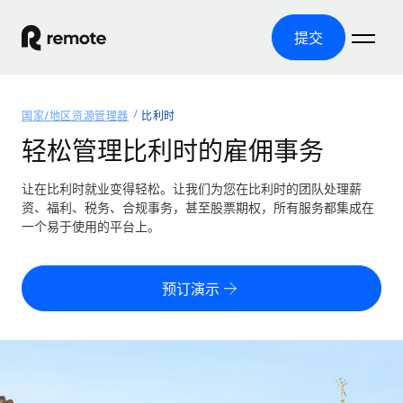
提交
首页
国家/地区资源管理器
比利时
产品
轻松管理比利时的雇佣事务
解决方案
全球招聘
让在比利时就业变得轻松。让我们为您在比利时的团队处理薪
资、福利、税务、合规事务，甚至股票期权，所有服务都集成在
全球薪资管理
资源
一个易于使用的平台上。
覆盖全球
轻松运行合规薪资
国家/地区资源管理器
定价
工具与计算器
第三方雇佣托管服务
按国家/地区查找全球雇佣支持
预订演示
零实体成本实现全球扩张
误分类风险计算工具
美国各州浏览器
按国家/地区检查员工误分类风险
第三方合同工托管服务
简化美国各州的招聘
中文（简体）
全球合规聘用合同工
员工成本计算器
Remote 无惧对比
计算任何国家的员工总成本
合同工管理
English
了解我们的竞争优势