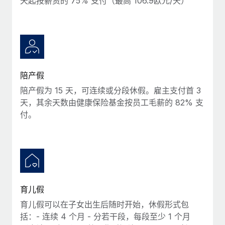
天起按薪资的 75% 支付（最高 106.9欧元/天）
福利
actually looks like
轻松管理员工福利
Most teams hear "payroll implementation" and picture a
six-month project with a dedicated team....
了解更多
陪产假
陪产假为 15 天，可连续或分段休假。雇主支付首 3
天，其余天数由健康保险基金按员工毛薪的 82% 支
付。
育儿假
育儿假可以在子女出生后随时开始，休假形式包
括：- 连续 4 个月 - 分若干段，每段至少 1 个月