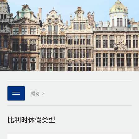
全球合同工入职与管理
合同工薪酬结算计算器
登录
Nederlands
探索全球合同工的结算货币选项与结算速度
PEO
成长阶段
外包复杂雇佣任务
Français
初创企业
通过 REMOTE 学习
为成长型企业量身打造的全球敏捷型人力资源与薪资解决方案
Deutsch
研究与指引
基础设施
中型市场
Remote Embedded
案例研究
通过定制化人力资源解决方案扩展团队
Español
将人力资源无缝融入工作流程
人力资源术语表
企业
Italiano
平台
面向大型企业的全球化人力资源服务
核对表和模板
团队的内置核心人力资源功能
Português (Portugal)
职位描述库
连接
概览
新的
与我们携手合作
日本語
使用我们的 MCP 将任何人工智能工具与 Remote 平台相连
战略技术合作伙伴
网络研讨会
集成
灵活地将全球人力资源嵌入您的平台
한국어
比利时休假类型
活动
借助核心业务工具简化流程
成为合作伙伴
中文（简体）
新闻室
与我们共探合作机遇