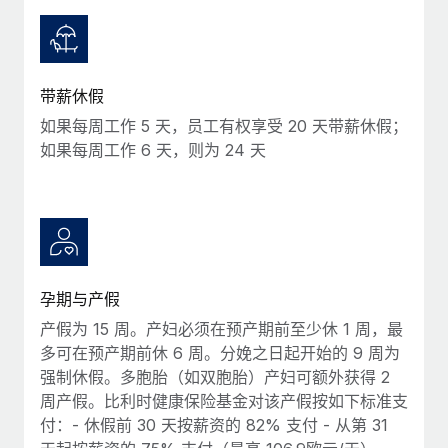
服务
薪金与人才洞察
Remote Build
即将推出
咨询专家
集成与人工智能自动化咨询
洞察中心
获得全球人力资源与合规方面的专家帮助
带薪休假
获得支持
背景调查
案例研究
如果每周工作 5 天，员工有权享受 20 天带薪休假；
简化候选人筛选流程
查看全部资源
如果每周工作 6 天，则为 24 天
合规守望台
防范合规风险
博客
设备管理
Why owned entities are key to maintaining
EOR compliance
在全球范围内配置和跟踪 IT 设备
孕期与产假
As the global workforce continues to expand in response
实体设立
产假为 15 周。产妇必须在预产期前至少休 1 周，最
to the demands of today’s labor market, the...
快速建立合规实体
多可在预产期前休 6 周。分娩之日起开始的 9 周为
了解更多
强制休假。多胞胎（如双胞胎）产妇可额外获得 2
人员调配与搬迁
周产假。比利时健康保险基金对该产假按如下标准支
轻松搬迁员工
付：- 休假前 30 天按薪资的 82% 支付 - 从第 31
What a Workday global payroll implementation