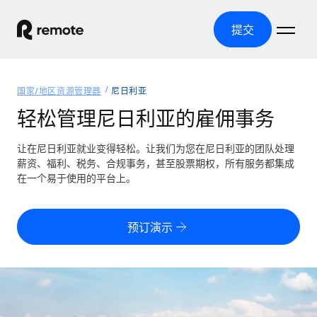
提交
首页
国家/地区资源管理器
尼日利亚
产品
轻松管理尼日利亚的雇佣事务
解决方案
全球招聘
让在尼日利亚就业变得轻松。让我们为您在尼日利亚的团队处理
薪资、福利、税务、合规事务，甚至股票期权，所有服务都集成
全球薪资管理
资源
在一个易于使用的平台上。
覆盖全球
轻松运行合规薪资
国家/地区资源管理器
定价
工具与计算器
第三方雇佣托管服务
按国家/地区查找全球雇佣支持
预订演示
零实体成本实现全球扩张
误分类风险计算工具
美国各州浏览器
按国家/地区检查员工误分类风险
第三方合同工托管服务
简化美国各州的招聘
中文（简体）
全球合规聘用合同工
员工成本计算器
Remote 无惧对比
计算任何国家的员工总成本
合同工管理
English
了解我们的竞争优势