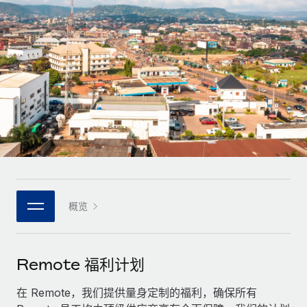
全球合同工入职与管理
合同工薪酬结算计算器
登录
Nederlands
探索全球合同工的结算货币选项与结算速度
PEO
成长阶段
外包复杂雇佣任务
Français
初创企业
通过 REMOTE 学习
为成长型企业量身打造的全球敏捷型人力资源与薪资解决方案
Deutsch
研究与指引
基础设施
中型市场
Remote Embedded
案例研究
通过定制化人力资源解决方案扩展团队
Español
将人力资源无缝融入工作流程
人力资源术语表
企业
Italiano
平台
面向大型企业的全球化人力资源服务
核对表和模板
团队的内置核心人力资源功能
Português (Portugal)
职位描述库
连接
概览
新的
与我们携手合作
日本語
使用我们的 MCP 将任何人工智能工具与 Remote 平台相连
战略技术合作伙伴
网络研讨会
集成
灵活地将全球人力资源嵌入您的平台
한국어
Remote 福利计划
活动
借助核心业务工具简化流程
成为合作伙伴
中文（简体）
新闻室
在 Remote，我们提供量身定制的福利，确保所有
与我们共探合作机遇