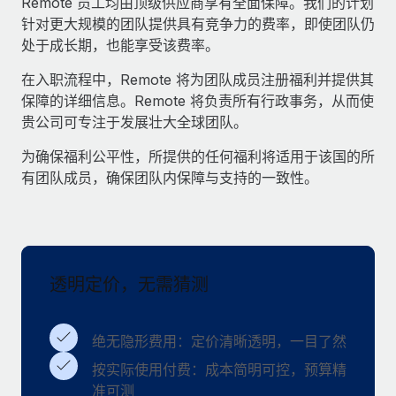
Remote 员工均由顶级供应商享有全面保障。我们的计划
服务
薪金与人才洞察
Remote Build
即将推出
针对更大规模的团队提供具有竞争力的费率，即使团队仍
咨询专家
集成与人工智能自动化咨询
处于成长期，也能享受该费率。
洞察中心
获得全球人力资源与合规方面的专家帮助
在入职流程中，Remote 将为团队成员注册福利并提供其
获得支持
背景调查
保障的详细信息。Remote 将负责所有行政事务，从而使
案例研究
贵公司可专注于发展壮大全球团队。
简化候选人筛选流程
查看全部资源
为确保福利公平性，所提供的任何福利将适用于该国的所
合规守望台
有团队成员，确保团队内保障与支持的一致性。
防范合规风险
博客
设备管理
Why owned entities are key to maintaining
EOR compliance
在全球范围内配置和跟踪 IT 设备
As the global workforce continues to expand in response
实体设立
透明定价，无需猜测
to the demands of today’s labor market, the...
快速建立合规实体
了解更多
人员调配与搬迁
绝无隐形费用：定价清晰透明，一目了然
轻松搬迁员工
按实际使用付费：成本简明可控，预算精
What a Workday global payroll implementation
准可测