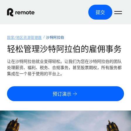
提交
首页
国家/地区资源管理器
沙特阿拉伯
产品
轻松管理沙特阿拉伯的雇佣事务
解决方案
全球招聘
让在沙特阿拉伯就业变得轻松。让我们为您在沙特阿拉伯的团队
处理薪资、福利、税务、合规事务，甚至股票期权，所有服务都
全球薪资管理
资源
集成在一个易于使用的平台上。
覆盖全球
轻松运行合规薪资
国家/地区资源管理器
定价
工具与计算器
第三方雇佣托管服务
按国家/地区查找全球雇佣支持
预订演示
零实体成本实现全球扩张
误分类风险计算工具
美国各州浏览器
按国家/地区检查员工误分类风险
第三方合同工托管服务
简化美国各州的招聘
中文（简体）
全球合规聘用合同工
员工成本计算器
Remote 无惧对比
计算任何国家的员工总成本
合同工管理
English
了解我们的竞争优势