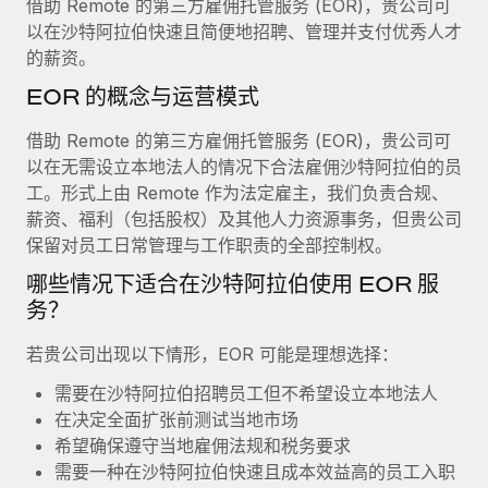
借助 Remote 的第三方雇佣托管服务 (EOR)，贵公司可
服务
薪金与人才洞察
Remote Build
即将推出
以在沙特阿拉伯快速且简便地招聘、管理并支付优秀人才
咨询专家
集成与人工智能自动化咨询
的薪资。
洞察中心
获得全球人力资源与合规方面的专家帮助
EOR 的概念与运营模式
获得支持
背景调查
案例研究
借助 Remote 的第三方雇佣托管服务 (EOR)，贵公司可
简化候选人筛选流程
查看全部资源
以在无需设立本地法人的情况下合法雇佣沙特阿拉伯的员
工。形式上由 Remote 作为法定雇主，我们负责合规、
合规守望台
薪资、福利（包括股权）及其他人力资源事务，但贵公司
防范合规风险
博客
保留对员工日常管理与工作职责的全部控制权。
设备管理
Why owned entities are key to maintaining
哪些情况下适合在沙特阿拉伯使用 EOR 服
EOR compliance
在全球范围内配置和跟踪 IT 设备
务？
As the global workforce continues to expand in response
实体设立
若贵公司出现以下情形，EOR 可能是理想选择：
to the demands of today’s labor market, the...
快速建立合规实体
需要在沙特阿拉伯招聘员工但不希望设立本地法人
了解更多
在决定全面扩张前测试当地市场
人员调配与搬迁
希望确保遵守当地雇佣法规和税务要求
轻松搬迁员工
需要一种在沙特阿拉伯快速且成本效益高的员工入职
What a Workday global payroll implementation