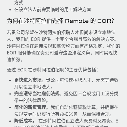
福利
方式
actually looks like
轻松管理员工福利
在设立法人前需要临时的用工解决方案
Most teams hear "payroll implementation" and picture a
six-month project with a dedicated team....
为何在沙特阿拉伯选择 Remote 的 EOR？
了解更多
若贵公司希望在沙特阿拉伯招聘人才但尚未设立本地法
人，我们的 EOR 提供一个完全合规且高效的解决方案。
沙特阿拉伯在雇佣法规和薪资税方面有严格规定，我们的
EOR 服务能确保贵公司遵守这些法定义务，同时实现快
速扩张。
通过 EOR 在沙特阿拉伯招聘的主要优势包括：
更快进入市场
。贵公司可快速招聘人才，无需等待数
月以设立本地法人。
完全遵守当地雇佣法规
。避免因不合规或用工误分类
带来的法律风险。
简化的薪资管理
。我们自动化薪资税计算，并确保在
法规变更时仍履行所有预扣义务，从而保持合规。
降低成本。
在沙特阿拉伯设立法人既费时又昂贵。E