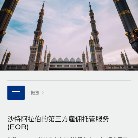
全球合同工入职与管理
合同工薪酬结算计算器
登录
Nederlands
探索全球合同工的结算货币选项与结算速度
PEO
成长阶段
外包复杂雇佣任务
Français
初创企业
通过 REMOTE 学习
为成长型企业量身打造的全球敏捷型人力资源与薪资解决方案
Deutsch
研究与指引
基础设施
中型市场
Remote Embedded
案例研究
通过定制化人力资源解决方案扩展团队
Español
将人力资源无缝融入工作流程
人力资源术语表
企业
Italiano
平台
面向大型企业的全球化人力资源服务
核对表和模板
团队的内置核心人力资源功能
Português (Portugal)
职位描述库
连接
概览
新的
与我们携手合作
日本語
使用我们的 MCP 将任何人工智能工具与 Remote 平台相连
战略技术合作伙伴
网络研讨会
集成
灵活地将全球人力资源嵌入您的平台
한국어
沙特阿拉伯的第三方雇佣托管服务
活动
借助核心业务工具简化流程
成为合作伙伴
(EOR)
中文（简体）
新闻室
与我们共探合作机遇