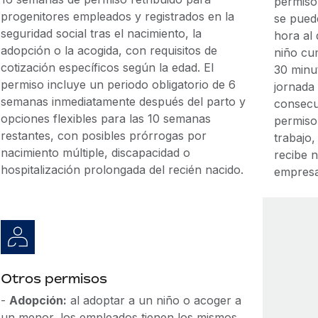
permiso
progenitores empleados y registrados en la
se pued
seguridad social tras el nacimiento, la
hora al 
adopción o la acogida, con requisitos de
niño cu
cotización específicos según la edad. El
30 minut
permiso incluye un periodo obligatorio de 6
jornada 
semanas inmediatamente después del parto y
consecu
opciones flexibles para las 10 semanas
permiso
restantes, con posibles prórrogas por
trabajo,
nacimiento múltiple, discapacidad o
recibe n
hospitalización prolongada del recién nacido.
empresa
Otros permisos
-
Adopción:
al adoptar a un niño o acoger a
un menor, los empleados tienen los mismos