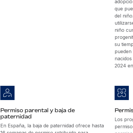
adopció
que pue
del niñ
utiliza
niño cu
progenit
su tiem
pueden 
nacidos
2024 en
Permiso parental y baja de
Permis
paternidad
Los pro
En España, la baja de paternidad ofrece hasta
permiso 
16 semanas de permiso retribuido para