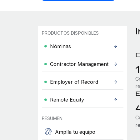
PRODUCTOS DISPONIBLES
Nóminas
E
Contractor Management
Co
Employer of Record
r
E
Remote Equity
Co
RESUMEN
r
Amplía tu equipo