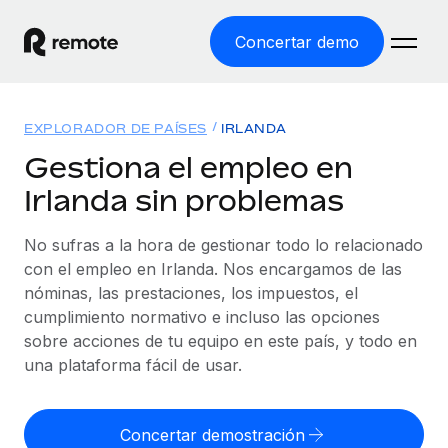
Concertar demo
Inicio
EXPLORADOR DE PAÍSES
IRLANDA
Productos
Gestiona el empleo en
Irlanda sin problemas
Soluciones
EMPLEO GLOBAL
Nómina global
No sufras a la hora de gestionar todo lo relacionado
Recursos
COBERTURA MUNDIAL
Gestiona las nóminas de forma sencilla y conforme a la
con el empleo en Irlanda. Nos encargamos de las
Explorador de países
legalidad.
nóminas, las prestaciones, los impuestos, el
Precios
HERRAMIENTAS Y CALCULADORAS
Consulta el soporte del empleo global según el país.
cumplimiento normativo e incluso las opciones
Employer of Record
Calculadora del riesgo de clasificación errónea
sobre acciones de tu equipo en este país, y todo en
Explorador estatal de EE. UU.
Expándete en todo el mundo sin gastar en entidades.
Consulta el riesgo de clasificación errónea por país.
una plataforma fácil de usar.
Simplifica la contratación en todos los estados de EE.
Español
Contractor of Record
Calculadora del coste por empleado
UU.
Contrata a autónomos en cualquier parte del mundo
Calcula lo que cuestan los empleados en total en
Concertar demostración
English
Comparador de Remote
cumpliendo la normativa.
cualquier país.