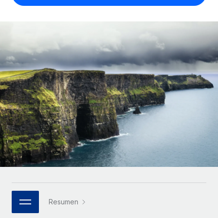
Compáranos con otras empresas.
Iniciar sesión
Contractor Management
Nederlands
Calculadora de pagos a autónomos
Integra y gestiona a autónomos globalmente.
Descubre opciones de divisas y tiempos de pago para
ETAPAS DE CRECIMIENTO
Français
autónomos globales.
PEO
Startups
Externaliza tareas laborales complejas.
Deutsch
Soluciones ágiles de RR. HH. globales y nóminas para
APRENDIZAJE CON REMOTE
empresas en crecimiento.
Español
Guías y recursos
INFRAESTRUCTURA
Mediana empresa
Conexión Remote
Casos prácticos
Amplía tu equipo con soluciones de RR. HH.
Italiano
Integra los RR. HH. en tus flujos de trabajo sin
personalizadas.
Glosario de RR. HH.
complicaciones.
Português (Portugal)
Empresa
Listas de verificación y plantillas
Plataforma
RR. HH. globales para grandes empresas.
日本語
Funciones esenciales de RR. HH. integradas para tu
Biblioteca de descripciones de puestos
equipo.
한국어
ASOCIARSE
Webinarios
Conectar
Nuevo
Socios tecnológicos estratégicos
Resumen
中文（简体）
Conecta cualquier herramienta de IA con Remote
Eventos
Integra la gestión de los RR. HH. globales en tu
mediante nuestro MCP.