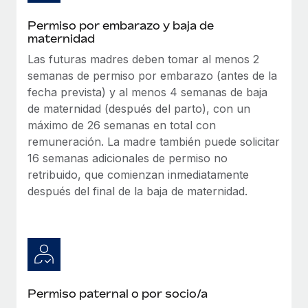
Explora el blog
Cómo el personal de Weaviate, empresa
Proporciona dispositivos tecnológicos y contrólalos
pionera en IA, ha crecido un 120 % con Remote
Permiso por embarazo y baja de
en todo el mundo.
maternidad
Weaviate en resumen Weaviate crea infraestructuras de
BLOG
Apertura de entidades
Las futuras madres deben tomar al menos 2
código abierto basadas en la inteligencia...
semanas de permiso por embarazo (antes de la
Abre entidades conforme a la legalidad enseguida.
Novedades de producto de Remote:
Más información
fecha prevista) y al menos 4 semanas de baja
Integraciones con Gusto y Xero y Contractor
Movilidad y reubicación
Management Plus
de maternidad (después del parto), con un
Reubica a los empleados con facilidad.
máximo de 26 semanas en total con
La misión de Remote sigue siendo ayudar a empresas de
remuneración. La madre también puede solicitar
todos los tamaños a contratar, gestionar y...
Prestaciones
16 semanas adicionales de permiso no
Gestiona las prestaciones de los empleados sin
Más información
retribuido, que comienzan inmediatamente
complicaciones.
después del final de la baja de maternidad.
Pento se convierte en un empleador equitativo
con Remote
Gestionar las nóminas internamente es complicado. Tardas
semanas en hacerlo manualmente y, al mes...
Permiso paternal o por socio/a
Más información