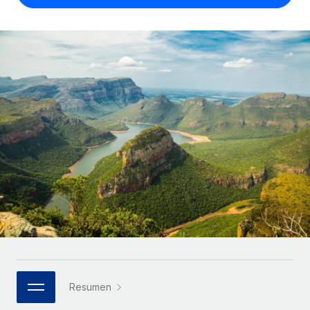
Compáranos con otras empresas.
Iniciar sesión
Contractor Management
Nederlands
Calculadora de pagos a autónomos
Integra y gestiona a autónomos globalmente.
Descubre opciones de divisas y tiempos de pago para
ETAPAS DE CRECIMIENTO
Français
autónomos globales.
PEO
Startups
Externaliza tareas laborales complejas.
Deutsch
Soluciones ágiles de RR. HH. globales y nóminas para
APRENDIZAJE CON REMOTE
empresas en crecimiento.
Español
Guías y recursos
INFRAESTRUCTURA
Mediana empresa
Conexión Remote
Casos prácticos
Amplía tu equipo con soluciones de RR. HH.
Italiano
Integra los RR. HH. en tus flujos de trabajo sin
personalizadas.
Glosario de RR. HH.
complicaciones.
Português (Portugal)
Empresa
Listas de verificación y plantillas
Plataforma
RR. HH. globales para grandes empresas.
日本語
Funciones esenciales de RR. HH. integradas para tu
Biblioteca de descripciones de puestos
equipo.
한국어
ASOCIARSE
Webinarios
Conectar
Nuevo
Socios tecnológicos estratégicos
Resumen
中文（简体）
Conecta cualquier herramienta de IA con Remote
Eventos
Integra la gestión de los RR. HH. globales en tu
mediante nuestro MCP.