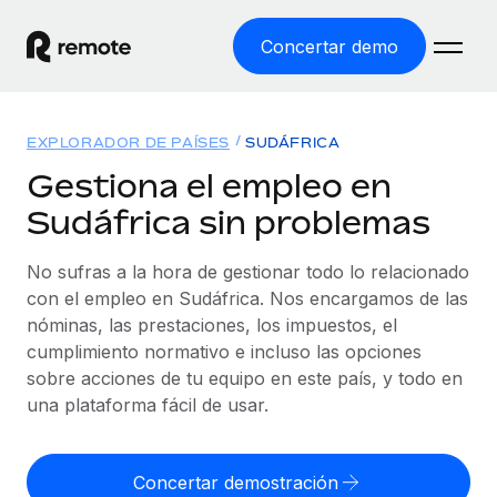
Concertar demo
Inicio
EXPLORADOR DE PAÍSES
SUDÁFRICA
Productos
Gestiona el empleo en
Sudáfrica sin problemas
Soluciones
EMPLEO GLOBAL
Nómina global
No sufras a la hora de gestionar todo lo relacionado
Recursos
COBERTURA MUNDIAL
Gestiona las nóminas de forma sencilla y conforme a la
con el empleo en Sudáfrica. Nos encargamos de las
Explorador de países
legalidad.
nóminas, las prestaciones, los impuestos, el
Precios
HERRAMIENTAS Y CALCULADORAS
Consulta el soporte del empleo global según el país.
cumplimiento normativo e incluso las opciones
Employer of Record
Calculadora del riesgo de clasificación errónea
sobre acciones de tu equipo en este país, y todo en
Explorador estatal de EE. UU.
Expándete en todo el mundo sin gastar en entidades.
Consulta el riesgo de clasificación errónea por país.
una plataforma fácil de usar.
Simplifica la contratación en todos los estados de EE.
Español
Contractor of Record
Calculadora del coste por empleado
UU.
Contrata a autónomos en cualquier parte del mundo
Calcula lo que cuestan los empleados en total en
Concertar demostración
English
Comparador de Remote
cumpliendo la normativa.
cualquier país.