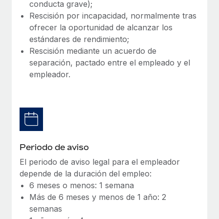
Explora el blog
conducta grave);
Proporciona dispositivos tecnológicos y contrólalos
Rescisión por incapacidad, normalmente tras
en todo el mundo.
ofrecer la oportunidad de alcanzar los
BLOG
estándares de rendimiento;
Apertura de entidades
Rescisión mediante un acuerdo de
Abre entidades conforme a la legalidad enseguida.
Novedades de producto de Remote:
separación, pactado entre el empleado y el
Integraciones con Gusto y Xero y Contractor
empleador.
Movilidad y reubicación
Management Plus
Reubica a los empleados con facilidad.
La misión de Remote sigue siendo ayudar a empresas de
todos los tamaños a contratar, gestionar y...
Prestaciones
Gestiona las prestaciones de los empleados sin
Más información
complicaciones.
Periodo de aviso
Pento se convierte en un empleador equitativo
El periodo de aviso legal para el empleador
con Remote
depende de la duración del empleo:
Gestionar las nóminas internamente es complicado. Tardas
6 meses o menos: 1 semana
semanas en hacerlo manualmente y, al mes...
Más de 6 meses y menos de 1 año: 2
semanas
Más información