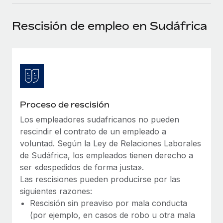
plataforma de forma flexible.
Sala de prensa
Integraciones
Rescisión de empleo en Sudáfrica
Asociarse
Optimiza los procesos con herramientas empresariales
Información sobre salarios y talento
Descubre oportunidades de colaborar con nosotros.
esenciales.
Centro de información
Remote Build
Próximamente
Consultoría de integraciones y automatización con IA.
Obtén ayuda
SERVICIOS
Pregunta a un experto
Consulta todos los recursos
Proceso de rescisión
CASOS PRÁCTICOS
Obtén ayuda de gente experta en RR. HH. globales
y cumplimiento normativo.
Los empleadores sudafricanos no pueden
BLOG
rescindir el contrato de un empleado a
Comprobaciones de antecedentes
Nómina global
voluntad. Según la Ley de Relaciones Laborales
Simplifica los procesos de cribado de candidatos.
de Sudáfrica, los empleados tienen derecho a
EOR y PEO
ser «despedidos de forma justa».
Cumplimiento normativo
Las rescisiones pueden producirse por las
Contractor Management
Adelántate a los riesgos de cumplimiento
siguientes razones:
normativo.
Rescisión sin preaviso por mala conducta
Impuestos
(por ejemplo, en casos de robo u otra mala
Gestión de dispositivos