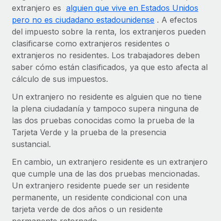
extranjero es
alguien que vive en Estados Unidos
Compáranos con otras empresas.
Iniciar sesión
Contractor Management
Nederlands
pero no es ciudadano estadounidense
Calculadora de pagos a autónomos
. A efectos
Integra y gestiona a autónomos globalmente.
del impuesto sobre la renta, los extranjeros pueden
Descubre opciones de divisas y tiempos de pago para
ETAPAS DE CRECIMIENTO
Français
clasificarse como extranjeros residentes o
autónomos globales.
PEO
extranjeros no residentes. Los trabajadores deben
Startups
Externaliza tareas laborales complejas.
Deutsch
saber cómo están clasificados, ya que esto afecta al
Soluciones ágiles de RR. HH. globales y nóminas para
APRENDIZAJE CON REMOTE
cálculo de sus impuestos.
empresas en crecimiento.
Español
Guías y recursos
INFRAESTRUCTURA
Un extranjero no residente es alguien que no tiene
Mediana empresa
la plena ciudadanía y tampoco supera ninguna de
Conexión Remote
Casos prácticos
Amplía tu equipo con soluciones de RR. HH.
Italiano
las dos pruebas conocidas como la prueba de la
Integra los RR. HH. en tus flujos de trabajo sin
personalizadas.
Tarjeta Verde y la prueba de la presencia
Glosario de RR. HH.
complicaciones.
Português (Portugal)
sustancial.
Empresa
Listas de verificación y plantillas
Plataforma
RR. HH. globales para grandes empresas.
日本語
En cambio, un extranjero residente es un extranjero
Funciones esenciales de RR. HH. integradas para tu
Biblioteca de descripciones de puestos
que cumple una de las dos pruebas mencionadas.
equipo.
한국어
Un extranjero residente puede ser un residente
ASOCIARSE
Webinarios
Conectar
Nuevo
permanente, un residente condicional con una
Socios tecnológicos estratégicos
中文（简体）
Conecta cualquier herramienta de IA con Remote
tarjeta verde de dos años o un residente
Eventos
Integra la gestión de los RR. HH. globales en tu
mediante nuestro MCP.