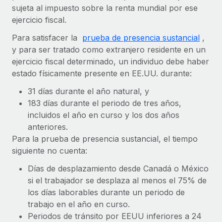
Explora el blog
sujeta al impuesto sobre la renta mundial por ese
Proporciona dispositivos tecnológicos y contrólalos
ejercicio fiscal.
en todo el mundo.
BLOG
Para satisfacer la
prueba de presencia sustancial
,
Apertura de entidades
y para ser tratado como extranjero residente en un
Abre entidades conforme a la legalidad enseguida.
Novedades de producto de Remote:
ejercicio fiscal determinado, un individuo debe haber
Integraciones con Gusto y Xero y Contractor
estado físicamente presente en EE.UU. durante:
Movilidad y reubicación
Management Plus
Reubica a los empleados con facilidad.
31 días durante el año natural, y
La misión de Remote sigue siendo ayudar a empresas de
183 días durante el periodo de tres años,
todos los tamaños a contratar, gestionar y...
Prestaciones
incluidos el año en curso y los dos años
Gestiona las prestaciones de los empleados sin
Más información
anteriores.
complicaciones.
Para la prueba de presencia sustancial, el tiempo
siguiente no cuenta:
Pento se convierte en un empleador equitativo
con Remote
Días de desplazamiento desde Canadá o México
si el trabajador se desplaza al menos el 75% de
Gestionar las nóminas internamente es complicado. Tardas
los días laborables durante un periodo de
semanas en hacerlo manualmente y, al mes...
trabajo en el año en curso.
Más información
Periodos de tránsito por EEUU inferiores a 24