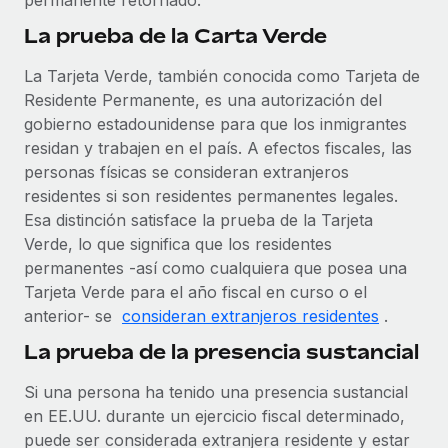
permanente retornado.
plataforma de forma flexible.
Sala de prensa
La prueba de la Carta Verde
Integraciones
Asociarse
Optimiza los procesos con herramientas empresariales
Información sobre salarios y talento
La Tarjeta Verde, también conocida como Tarjeta de
Descubre oportunidades de colaborar con nosotros.
esenciales.
Residente Permanente, es una autorización del
Centro de información
Remote Build
Próximamente
gobierno estadounidense para que los inmigrantes
Consultoría de integraciones y automatización con IA.
residan y trabajen en el país. A efectos fiscales, las
Obtén ayuda
SERVICIOS
personas físicas se consideran extranjeros
Pregunta a un experto
Consulta todos los recursos
residentes si son residentes permanentes legales.
CASOS PRÁCTICOS
Obtén ayuda de gente experta en RR. HH. globales
Esa distinción satisface la prueba de la Tarjeta
y cumplimiento normativo.
Verde, lo que significa que los residentes
BLOG
permanentes -así como cualquiera que posea una
Comprobaciones de antecedentes
Nómina global
Tarjeta Verde para el año fiscal en curso o el
Simplifica los procesos de cribado de candidatos.
anterior- se
consideran extranjeros residentes
.
EOR y PEO
La prueba de la presencia sustancial
Cumplimiento normativo
Contractor Management
Adelántate a los riesgos de cumplimiento
Si una persona ha tenido una presencia sustancial
normativo.
Impuestos
en EE.UU. durante un ejercicio fiscal determinado,
puede ser considerada extranjera residente y estar
Gestión de dispositivos