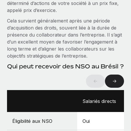
déterminé d’actions de votre société à un prix fixe,
Intégration Remote x BambooHR : du local à
Explorer le blog
appelé prix d’exercice.
Création d’entité
l’international, le recrutement sans changer de
plateforme
Établissez des entités rapidement et en toute
Cela survient généralement après une période
conformité
Impact Les clients BambooHR peuvent désormais
d’acquisition des droits, souvent liée à la durée de
BLOG
embaucher et gérer les employés internationaux...
présence du collaborateur dans l’entreprise. Il s’agit
Mobilité et déménagement international
Mises à jour des produits de Remote :
d’un excellent moyen de favoriser l’engagement à
En savoir plus
Organisez facilement le déménagement de vos
Intégrations Gusto et Xero et Gestion des
long terme et d’aligner les collaborateurs sur les
employés
freelances Plus
objectifs stratégiques de l’entreprise.
Remote a toujours pour mission d'aider les entreprises de
Avantages sociaux
Qui peut recevoir des NSO au Brésil ?
toute taille à embaucher, gérer et payer...
Gérez facilement les avantages sociaux
En savoir plus
←
→
Comment Phiture gère ses 55 employés
Salariés directs
répartis dans 19 pays grâce à Remote
Phiture, un leader notable du conseil en matière de
Éligibilité aux NSO
Oui
croissance mobile internationale, encourage les...