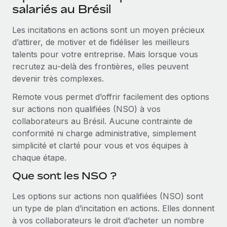
Événements
salariés au Brésil
Intégrez les RH à l’international de manière flexible
Rationalisez vos processus avec des outils essentiels
Salle de presse
Devenir partenaire
Les incitations en actions sont un moyen précieux
Explorez avec nous vos opportunités de partenariat
d’attirer, de motiver et de fidéliser les meilleurs
SERVICES
Données sur les salaires et les talents
talents pour votre entreprise. Mais lorsque vous
Demandez aux experts
Remote Build
Bientôt disponible
recrutez au‑delà des frontières, elles peuvent
Centre de ressources
Recevez des conseils d’experts sur les RH à
Conseil en intégrations et automatisations assistées par
devenir très complexes.
l’international et la conformité
l’IA
Obtenir de l’aide
Remote vous permet d’offrir facilement des options
Contrôles d’antécédents
Voir toutes les ressources
sur actions non qualifiées (NSO) à vos
Simplifiez vos processus de présélection des
ÉTUDES DE CAS
collaborateurs au Brésil. Aucune contrainte de
candidats
conformité ni charge administrative, simplement
BLOG
Comment Weaviate, l'as de l'IA, a développé
simplicité et clarté pour vous et vos équipes à
ses effectifs de 120 % avec Remote
Remote Watchtower
chaque étape.
Paie multipays
Gardez un temps d’avance sur les risques en
Weaviate en bref Weaviate crée des infrastructures open
Que sont les NSO ?
matière de conformité
EOR et PEO
source et AI-first. Sa mission est...
Les options sur actions non qualifiées (NSO) sont
Gestion des appareils
Gestion des freelances
En savoir plus
un type de plan d’incitation en actions. Elles donnent
Achetez et suivez vos équipements informatiques
Taxes
à vos collaborateurs le droit d’acheter un nombre
dans le monde entier