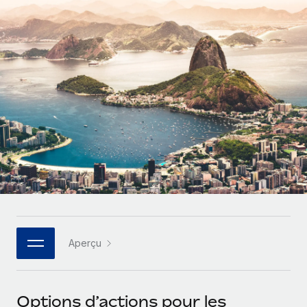
Comparer Remote
pays
Connexion
Gestion des freelances
Nederlands
Examinez notre service par rapport aux autres
Intégrez et gérez vos freelances partout dans le monde
Calculateur de paiement des freelances
Français
Découvrez les devises disponibles et les vitesses de
PEO
CROISSANCE
paiement pour vos freelances internationaux
Sous-traitez les opérations complexes liées à l’emploi
Deutsch
Start-ups
Des solutions agiles et internationales pour les RH et la
APPRENDRE AVEC REMOTE
Español
paie des entreprises en pleine croissance
INFRASTRUCTURE
Recherche et guides
Intégration Remote
Entreprises intermédiaires
Italiano
Intégrez vos RH aux flux de travail en toute simplicité
Études de cas
Développez vos équipes avec des solutions RH sur
mesure
Português (Portugal)
Plateforme
Glossaire RH
Des fonctions RH clés intégrées pour votre équipe
Entreprise
日本語
Checklists et modèles
Les RH à l’international pour les grandes entreprises
Connecter
Nouveau
Aperçu
Descriptions de postes
한국어
Connectez n'importe quel outil d’IA à Remote grâce à
notre MCP
TRAVAILLONS ENSEMBLE
Webinaires
中文（简体）
Options d’actions pour les
Partenaires stratégiques de la tech
Intégrations