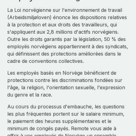
Événements
Intégrez les RH à l’international de manière flexible
La Loi norvégienne sur l'environnement de travail
Salle de presse
Devenir partenaire
(Arbeidsmiljøloven) énonce les dispositions relatives
SERVICES
Explorez avec nous vos opportunités de partenariat
à la protection et aux droits des travailleurs, qui
Données sur les salaires et les talents
Demandez aux experts
s'appliquent aux 2,8 millions d'actifs norvégiens.
Recevez des conseils d’experts sur les RH à
Remote Build
Bientôt disponible
Outre les droits garantis par la législation, 50 % des
Centre de ressources
l’international et la conformité
Conseil en intégrations et automatisations assistées par
employés norvégiens appartiennent à des syndicats,
l’IA
Obtenir de l’aide
qui définissent des protections améliorées dans le
Contrôles d’antécédents
cadre de conventions collectives.
Simplifiez vos processus de présélection des
Voir toutes les ressources
candidats
ÉTUDES DE CAS
Les employés basés en Norvège bénéficient de
protections contre les discriminations fondées sur
Remote Watchtower
BLOG
l'âge, la religion, l'orientation sexuelle, l'expression
Gardez un temps d’avance sur les risques en
Paie multipays
du genre et la race.
matière de conformité
Au cours du processus d'embauche, les questions
EOR et PEO
Gestion des appareils
les plus fréquentes portent sur le salaire minimum,
Gestion des freelances
Achetez et suivez vos équipements informatiques
le paiement des heures supplémentaires et le
dans le monde entier
minimum de congés payés. Remote vous aide à
Taxes
offrir à vos employés de Norvège un ensemble