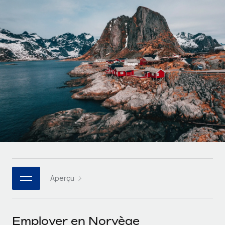
Gestion des freelances
Comparer Remote
pays
Connexion
Intégrez et gérez vos freelances partout dans le monde
Nederlands
Examinez notre service par rapport aux autres
Calculateur de paiement des freelances
PEO
Français
Découvrez les devises disponibles et les vitesses de
Sous-traitez les opérations complexes liées à l’emploi
CROISSANCE
paiement pour vos freelances internationaux
Deutsch
Start-ups
Des solutions agiles et internationales pour les RH et la
INFRASTRUCTURE
APPRENDRE AVEC REMOTE
Español
paie des entreprises en pleine croissance
Intégration Remote
Recherche et guides
Intégrez vos RH aux flux de travail en toute simplicité
Entreprises intermédiaires
Italiano
Études de cas
Développez vos équipes avec des solutions RH sur
Plateforme
mesure
Português (Portugal)
Des fonctions RH clés intégrées pour votre équipe
Glossaire RH
Entreprise
Connecter
Nouveau
日本語
Checklists et modèles
Les RH à l’international pour les grandes entreprises
Connectez n'importe quel outil d’IA à Remote grâce à
Aperçu
Descriptions de postes
한국어
notre MCP
TRAVAILLONS ENSEMBLE
Webinaires
Intégrations
中文（简体）
Employer en Norvège
Partenaires stratégiques de la tech
Rationalisez vos processus avec des outils essentiels