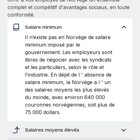
Création d’entité
complet et compétitif d'avantages sociaux, en toute
Explorer le blog
Établissez des entités rapidement et en toute
conformité.
conformité
Salaire minimum
BLOG
Mobilité et déménagement international
Il n’existe pas en Norvège de salaire
Organisez facilement le déménagement de vos
Mises à jour des produits de Remote :
minimum imposé par le
employés
Intégrations Gusto et Xero et Gestion des
gouvernement. Les employeurs sont
freelances Plus
libres de négocier avec les syndicats
Avantages sociaux
Remote a toujours pour mission d'aider les entreprises de
et les particuliers, selon le rôle et
Gérez facilement les avantages sociaux
toute taille à embaucher, gérer et payer...
l'industrie. En dépit de l ' absence de
salaire minimum, la Norvège a l ' un
En savoir plus
des salaires moyens les plus élevés
du monde, avec environ 640 000
couronnes norvégiennes, soit plus de
Comment Phiture gère ses 55 employés
75 000 dollars.
répartis dans 19 pays grâce à Remote
Phiture, un leader notable du conseil en matière de
Salaires moyens élevés
croissance mobile internationale, encourage les...