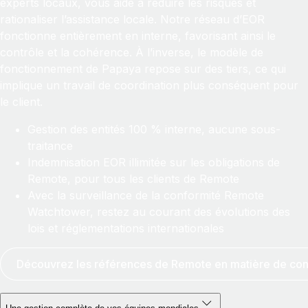
experts locaux, vous aide à réduire les risques et
rationaliser l’assistance locale. Notre réseau d’EOR
fonctionne entièrement en interne, favorisant ainsi le
contrôle et la cohérence. À l’inverse, le modèle de
fonctionnement de Papaya repose sur des tiers, ce qui
implique un travail de coordination plus conséquent pour
le client.
Gestion des entités 100 % interne, aucune sous-
traitance
Indemnisation EOR illimitée sur les obligations de
Remote, pour tous les clients de Remote
Avec la surveillance de la conformité Remote
Watchtower, restez au courant des évolutions des
lois et réglementations internationales
Découvrez les références de Remote en matière de con