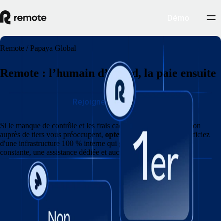
Démo
Remote / Papaya Global
Remote : l’humain d’abord, la paie ensuite
Rejoignez Remote
Si
le manque de contrôle et les frais cachés liés à l'externalisation
auprès de tiers vous préoccupent,
optez pour Remote
et bénéficiez
d'une infrastructure 100 % interne qui garantit une conformité
constante, une assistance dédiée et aucun acompte initial.