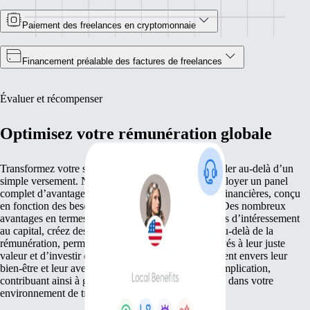
Paiement des freelances en cryptomonnaie
Financement préalable des factures de freelances
Évaluer et récompenser
Optimisez votre rémunération globale
Transformez votre stratégie de rémunération pour aller au-delà d’un
simple versement. Notre plateforme vous aide à déployer un panel
complet d’avantages et de récompenses autres que financières, conçu
en fonction des besoins diversifiés de vos équipes. Des nombreux
avantages en termes de santé aux offres compétitives d’intéressement
au capital, créez des récompenses sur mesure qui, au-delà de la
rémunération, permettent de reconnaitre vos employés à leur juste
valeur et d’investir dans votre équipe. Cet engagement envers leur
bien-être et leur avenir favorise leur fidélité et leur implication,
contribuant ainsi à garder la motivation au beau fixe dans votre
environnement de travail.