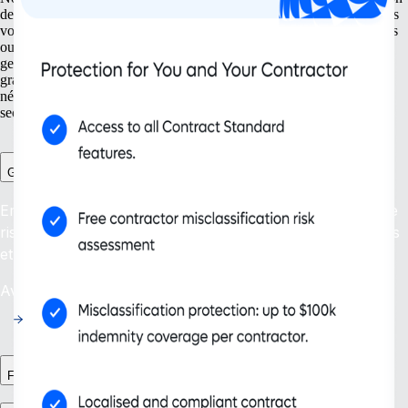
de nouvelles entités à la gestion de votre propriété intellectuelle. Nous
vous accompagnons de vos premiers pas jusqu’au sommet ! Avec des
outils adaptés aussi bien à vos besoins actuels que futurs, comme la
gestion des freelances et la conformité continue, votre entreprise
grandit et s’enrichit de solutions intelligentes. Adoptez la flexibilité
nécessaire pour faire face aux évolutions de votre entreprise et son
secteur, et assurer ainsi votre réussite sur le long terme.
Gestion des freelances Plus
Embauchez en toute confiance : protégez-vous contre le
risque de requalification de contrat dans plus de 200 pays
et territoires.
Availability: En cours
Flux RH