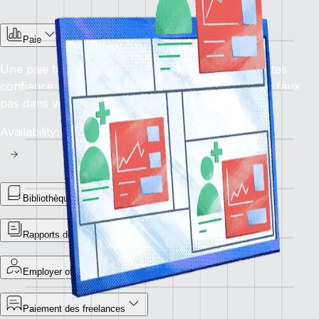
Paie
Une paie toujours dans les délais, sans erreur : faites
confiance à notre solution de paie pour éviter tout faux
pas dans vos opérations financières mondiales.
Availability: En cours
Bibliothèque de rapports
Rapports de paiements statutaires
Employer of record
Paiement des freelances