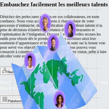
Embauchez facilement les meilleurs talents
Dénichez des perles rares et faites-en vos collaborateurs, en toute
confiance. Nous vous accompagnons à chaque étape de votre
processus d’embauche, de l’identification des meilleurs talents et la
prise de décisions éclairées à la création d’offres attrayantes et
l’optimisation de l’intégration. Donnez à vos nouvelles recrues les
outils pour réussir dès le premier jour. Vous favorisez ainsi leur
sentiment d’appartenance et les mettez tout de suite sur la bonne voie
pour servir vos objectifs. Grâce à nos outils, vous pouvez vous
consacrer à constituer une équipe partageant votre vision, prête à faire
décoller votre entreprise.
Remote Recruit
Embauchez les meilleurs, partout dans le monde : trouvez
plus vite les candidats idéaux. Availability: En cours
Plateforme d’offres d’emploi de Remote