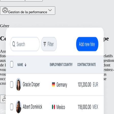
Gestion de la performance
Gérer
Centralisez les opérations de votre équipe
Assurez une gestion efficace avec des outils qui rationalisent les
fonctionnalités essentielles de votre équipe. Des registres précis relatifs
aux informations de vos employés au suivi des présences et à la gestion
de la conformité avec le droit local, nous vous apportons tout ce dont
vous avez besoin pour la bonne marche de vos opérations. Concentrez-
vous sur l’essentiel : votre personnel. Pendant ce temps, nous nous
occupons des tâches fondamentales pour votre entreprise en pleine
croissance.
Gestion des freelances
Simplifiez la supervision des freelances : assurez une