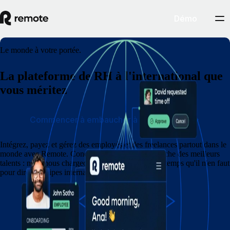
Démo
Le monde à votre portée.
La plateforme de RH à l'international que
vous méritez
Commencer à embaucher à l'international
Intégrez, payez et gérez des employés et des freelances partout dans le
monde avec Remote. Concentrez-vous sur l'embauche des meilleurs
talents : nous nous chargeons du reste en moins de temps qu'il n'en faut
pour dire « équipes internationales » !