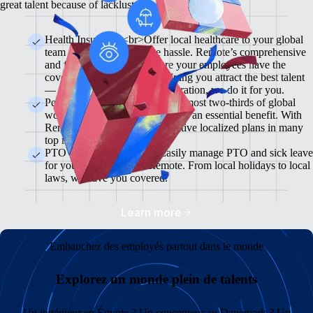
great talent because of lackluster benefits.
Health Insurance <br>Offer local healthcare to your global
team members without the hassle. Remote’s comprehensive
and flexible plans will ensure your employees have the
coverage they need while helping you attract the best talent
— from enrollment to administration, we do it for you.
Pension & 401(K) Plans<br>Almost two-thirds of global
workers view retirement plans as an essential benefit. With
Remote, you can offer competitive localized plans in many
top markets.
PTO and Sick Leave<br>Easily manage PTO and sick leave
for your global team in Remote. From local holidays to local
laws, we have you covered.
Learn more
Embauchez des employés partout dans le monde
Explorez un monde plein de talents
Un ingénieur en Égypte ? Un concepteur au Danemark ? Un