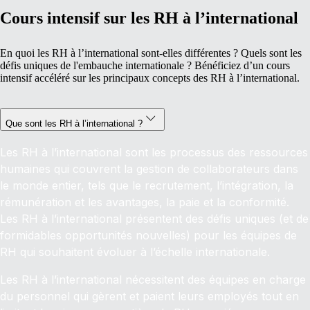
Cours intensif sur les RH à l’international
En quoi les RH à l’international sont-elles différentes ? Quels sont les
défis uniques
de l'embauche internationale
? Bénéficiez d’un cours
intensif accéléré sur les principaux concepts des RH à l’international.
Que sont les RH à l’international ?
Les RH à l’international sont les processus des ressources
humaines qui couvrent la gestion de collaborateurs dans
le monde entier, tels que le recrutement, l’intégration, la
rémunération et les avantages, la paie et la conformité.
Les RH à l’international présentent des défis uniques (et de
formidables opportunités nouvelles) pour les équipes de
RH qui souhaitent évoluer à l’échelle internationale.
Les RH à l’international nécessitent des équipes en charge
du personnel qui gèrent et paient leurs employés tout en