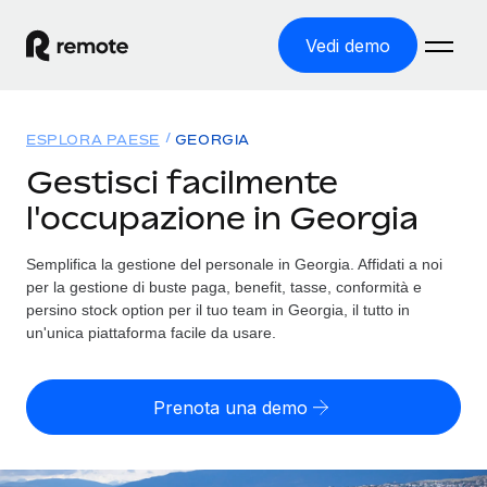
Vedi demo
Home
ESPLORA PAESE
GEORGIA
Prodotti
Gestisci facilmente
l'occupazione in Georgia
Soluzioni
ASSUMI NEL MONDO
Global Payroll
Semplifica la gestione del personale in Georgia. Affidati a noi
Tariffe
COPERTURA GLOBALE
Gestisci il payroll a norma, in tutta semplicità
per la gestione di buste paga, benefit, tasse, conformità e
Ricerca paesi
persino stock option per il tuo team in Georgia, il tutto in
Employer of Record
un'unica piattaforma facile da usare.
Trova i servizi di supporto all’impiego per ogni Paese
Espanditi con zero costi di entità locale
Italiano
Confronta Remote
Contractor Management
Prenota una demo
Scopri come ci confrontiamo con gli altri
English
Recluta e gestisci collaboratori a livello globale
Login
Nederlands
DIVENTA NOSTRO PARTNER