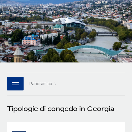
SERVICES
Partner tecnologici strategici
Français
Chiedi a un esperto
Integra l'HR globale nella tua piattaforma in modo
Affidati agli esperti per la gestione HR e la
flessibile
Deutsch
compliance globale
Español
CASE STUDIES
Italiano
Português (Portugal)
日本語
Panoramica
한국어
Tipologie di congedo in Georgia
中文（简体）