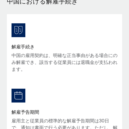
中国における解雇手続き
当社とのパートナーシップの可能性を検討する
サービス
給与・人材情報
Remote Build
近日リリース予定
専門家に相談
統合とAI自動化に関するコンサルティング
情報センター
グローバル人事・コンプライアンスの専門サポート
サポートを依頼する
バックグラウンドチェック
活用事例
解雇手続き
候補者の選考プロセスをシンプルに
すべてのリソースを表示する
中国の雇用契約は、明確な正当事由がある場合にの
Compliance Watchtower
み解雇でき、該当する従業員には退職金が支払われ
コンプライアンスリスクを先回りして対応
ブログ
ます。
グローバル給与処理
デバイス管理
ITデバイスを世界規模で提供・管理
EORおよびPEO
法人設立
契約社員管理
法令順守した法人をスピーディに設立
税務
解雇予告期間
移住・転勤
雇用主と従業員の標準的な解雇予告期間は30日
ブログを読む
従業員の異動をスムーズに
で、通知は書面で行う必要があります。ただし、解