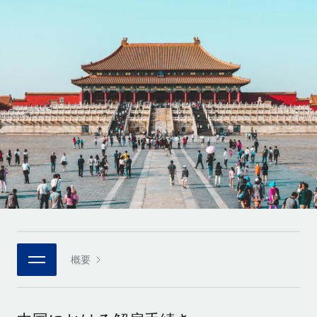
世界中の契約社員をオンボーディングし、管理
契約社員の報酬計算ツール
ログイン
Nederlands
グローバルな契約社員向けに、通貨オプションと支払スピー
PEO
成長の段階
ドを確認する
複雑な雇用関連業務を外部委託
Français
スタートアップ
成長中の企業向けのアジャイルなグローバルHR・給与処理ソ
REMOTEで学習
Deutsch
リューション
インフラ
リサーチおよびガイド
Remote統合
ミッドマーケット
Español
人事機能をワークフローにシームレスに統合する
活用事例
カスタマイズされた人事ソリューションでチームを拡大する
Italiano
プラットフォーム
HR用語集
企業
チームのための人事の基本機能を内蔵
大企業向けのグローバルHR
Português (Portugal)
チェックリストおよびテンプレート
接続
新しい
職務内容ライブラリ
日本語
当社のMCPを使用して、あらゆるAIツールをRemoteに接続
パートナーに登録
戦略的テクノロジーパートナー
ウェビナー
統合
概要
한국어
グローバルな人事機能を柔軟に自社プラットフォームへ統合
基本的なビジネスツールを活用して業務プロセスを効率化す
イベント
る
中文（简体）
パートナーとして登録
ニュースルーム