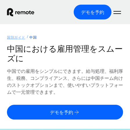
デモを予約
ホーム
国別ガイド
中国
製品
中国における雇用管理をスムー
ズに
ソリューション
グローバル雇用
グローバル給与処理
中国での雇用をシンプルにできます。給与処理、福利厚
リソース
各国の制度に対応
コンプライアンス対応の給与処理を手軽に
生、税務、コンプライアンス、さらには中国チーム向け
国別ガイド
のストックオプションまで、使いやすいプラットフォー
価格
ツールと計算ツール
Employer of Record（EOR）
/国別のグローバル雇用支援を検索する
ムで一元管理できます。
グローバル展開をコストをかけずに実現
誤分類リスク判定ツール
米国州エクスプローラー
国別に従業員の誤分類リスクを確認する
Contractor of Record
米国の各州において採用プロセスを簡素化する
日本語
デモを予約
世界中の契約社員と法令を遵守して契約
従業員コスト計算ツール
Remoteを他社と比較
各国の総従業員コストを計算する
契約社員管理
English
他社と比較した、当社の強みを確認する