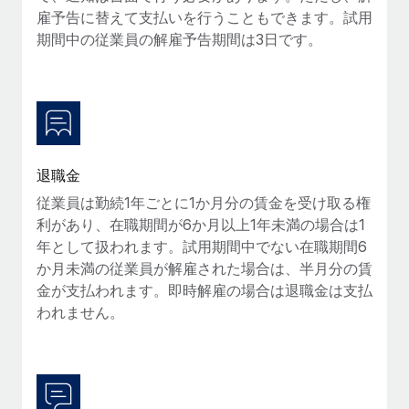
雇予告に替えて支払いを行うこともできます。試用
福利厚生
期間中の従業員の解雇予告期間は3日です。
ブログ
従業員の福利厚生を簡単に管理
Remoteの製品アップデート：GustoとXeroの統合お
よびContractor Management Plus（契約社員管理
プラス）
Remoteの使命は、世界のどこにいても、あらゆる規模の企業が
業務に最適な人材を採用し、管理し、給与を支給できるようにす
退職金
ることです。この数週間で、新しい統合、機能、改良点をリリー
従業員は勤続1年ごとに1か月分の賃金を受け取る権
スしました。...
利があり、在職期間が6か月以上1年未満の場合は1
年として扱われます。試用期間中でない在職期間6
詳細を見る
か月未満の従業員が解雇された場合は、半月分の賃
金が支払われます。即時解雇の場合は退職金は支払
われません。
給与詐欺：種類、事例、ビジネスを守る方法
給与, 賃金は詐欺の特に魅力的な標的です。多額の資金がシステ
ム間で頻繁に移動しているためです。このため、自社のビジネス
を保護することは極めて重要です。...