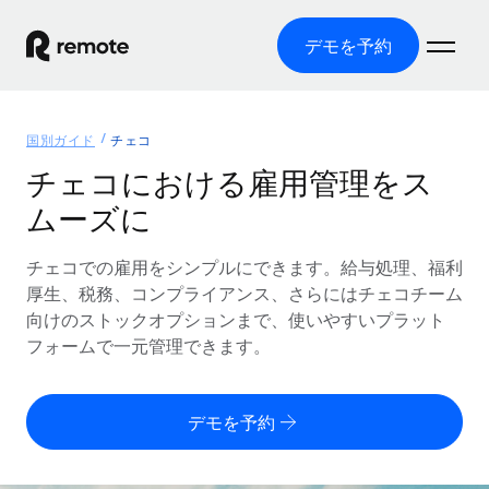
デモを予約
ホーム
国別ガイド
チェコ
製品
チェコにおける雇用管理をス
ムーズに
ソリューション
グローバル雇用
グローバル給与処理
チェコでの雇用をシンプルにできます。給与処理、福利
リソース
各国の制度に対応
コンプライアンス対応の給与処理を手軽に
厚生、税務、コンプライアンス、さらにはチェコチーム
国別ガイド
向けのストックオプションまで、使いやすいプラット
価格
ツールと計算ツール
Employer of Record（EOR）
/国別のグローバル雇用支援を検索する
フォームで一元管理できます。
グローバル展開をコストをかけずに実現
誤分類リスク判定ツール
米国州エクスプローラー
国別に従業員の誤分類リスクを確認する
Contractor of Record
米国の各州において採用プロセスを簡素化する
日本語
デモを予約
世界中の契約社員と法令を遵守して契約
従業員コスト計算ツール
Remoteを他社と比較
各国の総従業員コストを計算する
契約社員管理
English
他社と比較した、当社の強みを確認する