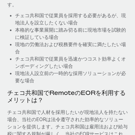
す。
福利厚生
ブログ
チェコ共和国で従業員を採用する必要があるが、現
従業員の福利厚生を簡単に管理
地法人を設立したくない場合
Remoteの製品アップデート：GustoとXeroの統合お
本格的な事業展開に踏み切る前に現地市場を試験的
よびContractor Management Plus（契約社員管理
に検証している場合
プラス）
現地の労働法および税務要件を確実に満たしたい場
Remoteの使命は、世界のどこにいても、あらゆる規模の企業が
合
業務に最適な人材を採用し、管理し、給与を支給できるようにす
チェコ共和国で従業員を迅速かつコスト効率よくオ
ることです。この数週間で、新しい統合、機能、改良点をリリー
ンボーディングしたい場合
スしました。...
現地法人設立前の一時的な採用ソリューションが必
要な場合
詳細を見る
チェコ共和国でRemoteのEORを利用する
メリットは？
給与詐欺：種類、事例、ビジネスを守る方法
チェコ共和国で人材を採用したいが現地法人を持たない
給与, 賃金は詐欺の特に魅力的な標的です。多額の資金がシステ
場合、当社のEORは法令遵守された効率的なソリュー
ム間で頻繁に移動しているためです。このため、自社のビジネス
ションを提供します。チェコ共和国は雇用法および給与
を保護することは極めて重要です。...
税に関する規制が厳しく、当社のEORサービスはこれ