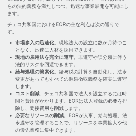
詳細を見る
らの法的義務を満たしつつ、迅速な事業展開を可能にし
ます。
チェコ共和国におけるEORの主な利点は次の通りで
す。
市場参入の迅速化
。現地法人の設立に数か月待つこ
となく、迅速に人材を採用できます。
現地の雇用法を完全に遵守
。非遵守や誤分類に伴う
法的リスクを回避できます。
給与処理の簡素化
。給与税の計算を自動化し、法令
変更があってもすべての源泉徴収義務を確実に遵守
します。
コスト削減
。チェコ共和国で法人を設立するには時
間と費用がかかります。EORは法人登録の必要を排
除し、間接費用を削減します。
必要なリソースの削減
。EORが人事、給与処理、法
令遵守を管理することで、リソースを事業拡大や他
の優先業務に集中できます。