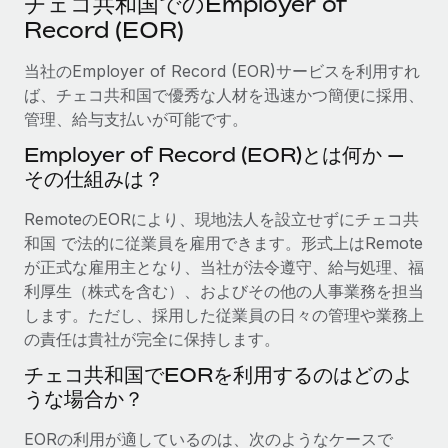
チェコ共和国でのEmployer of
当社とのパートナーシップの可能性を検討する
Record (EOR)
サービス
給与・人材情報
Remote Build
近日リリース予定
専門家に相談
当社のEmployer of Record (EOR)サービスを利用すれ
統合とAI自動化に関するコンサルティング
情報センター
グローバル人事・コンプライアンスの専門サポート
ば、チェコ共和国で優秀な人材を迅速かつ簡便に採用、
管理、給与支払いが可能です。
サポートを依頼する
バックグラウンドチェック
活用事例
Employer of Record (EOR)とは何か —
候補者の選考プロセスをシンプルに
すべてのリソースを表示する
その仕組みは？
Compliance Watchtower
RemoteのEORにより、現地法人を設立せずにチェコ共
コンプライアンスリスクを先回りして対応
ブログ
和国 で法的に従業員を雇用できます。形式上はRemote
グローバル給与処理
が正式な雇用主となり、当社が法令遵守、給与処理、福
デバイス管理
利厚生（株式を含む）、およびその他の人事業務を担当
ITデバイスを世界規模で提供・管理
EORおよびPEO
します。ただし、採用した従業員の日々の管理や業務上
の責任は貴社が完全に保持します。
法人設立
契約社員管理
法令順守した法人をスピーディに設立
チェコ共和国でEORを利用するのはどのよ
税務
うな場合か？
移住・転勤
ブログを読む
従業員の異動をスムーズに
EORの利用が適しているのは、次のようなケースで