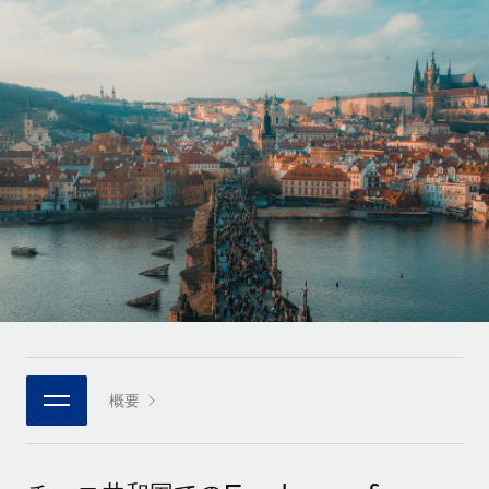
世界中の契約社員をオンボーディングし、管理
契約社員の報酬計算ツール
ログイン
Nederlands
グローバルな契約社員向けに、通貨オプションと支払スピー
PEO
成長の段階
ドを確認する
複雑な雇用関連業務を外部委託
Français
スタートアップ
成長中の企業向けのアジャイルなグローバルHR・給与処理ソ
REMOTEで学習
Deutsch
リューション
インフラ
リサーチおよびガイド
Remote統合
ミッドマーケット
Español
人事機能をワークフローにシームレスに統合する
活用事例
カスタマイズされた人事ソリューションでチームを拡大する
Italiano
プラットフォーム
HR用語集
企業
チームのための人事の基本機能を内蔵
大企業向けのグローバルHR
Português (Portugal)
チェックリストおよびテンプレート
接続
新しい
職務内容ライブラリ
日本語
当社のMCPを使用して、あらゆるAIツールをRemoteに接続
パートナーに登録
戦略的テクノロジーパートナー
ウェビナー
統合
概要
한국어
グローバルな人事機能を柔軟に自社プラットフォームへ統合
基本的なビジネスツールを活用して業務プロセスを効率化す
イベント
る
中文（简体）
パートナーとして登録
ニュースルーム