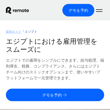
デモを予約
ホーム
国別ガイド
エジプト
製品
エジプトにおける雇用管理を
スムーズに
ソリューション
グローバル雇用
グローバル給与処理
エジプトでの雇用をシンプルにできます。給与処理、福
リソース
各国の制度に対応
コンプライアンス対応の給与処理を手軽に
利厚生、税務、コンプライアンス、さらにはエジプト
国別ガイド
チーム向けのストックオプションまで、使いやすいプ
価格
ツールと計算ツール
Employer of Record（EOR）
/国別のグローバル雇用支援を検索する
ラットフォームで一元管理できます。
グローバル展開をコストをかけずに実現
誤分類リスク判定ツール
米国州エクスプローラー
国別に従業員の誤分類リスクを確認する
Contractor of Record
米国の各州において採用プロセスを簡素化する
日本語
デモを予約
世界中の契約社員と法令を遵守して契約
従業員コスト計算ツール
Remoteを他社と比較
各国の総従業員コストを計算する
契約社員管理
English
他社と比較した、当社の強みを確認する