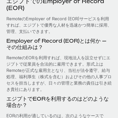
エジプトでのEmployer of Record
当社とのパートナーシップの可能性を検討する
(EOR)
サービス
給与・人材情報
Remote Build
近日リリース予定
専門家に相談
RemoteのEmployer of Record (EOR)サービスを利用
統合とAI自動化に関するコンサルティング
情報センター
グローバル人事・コンプライアンスの専門サポート
すれば、エジプトで優秀な人材を迅速かつ簡単に採用、
管理、支払いできます。
サポートを依頼する
バックグラウンドチェック
活用事例
Employer of Record (EOR)とは何か —
候補者の選考プロセスをシンプルに
すべてのリソースを表示する
その仕組みは？
Compliance Watchtower
RemoteのEORを利用すれば、現地法人を設立せずにエ
コンプライアンスリスクを先回りして対応
ブログ
ジプトで従業員を合法的に雇用できます。形式上は
グローバル給与処理
Remoteが正式な雇用主となり、当社が法令遵守、給与
デバイス管理
処理、福利厚生（株式を含む）およびその他の人事プロ
ITデバイスを世界規模で提供・管理
EORおよびPEO
セスを担当しますが、日々の管理と業務の責任は引き続
き貴社にあります。
法人設立
契約社員管理
法令順守した法人をスピーディに設立
エジプトでEORを利用するのはどのような
税務
場合か？
移住・転勤
ブログを読む
従業員の異動をスムーズに
EORの利用が適しているのは、次のようなケースで