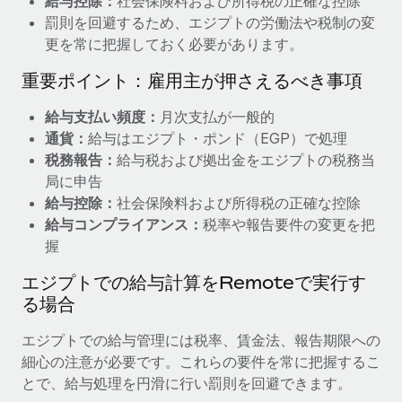
給与控除：
社会保険料および所得税の正確な控除
詳細を見る
罰則を回避するため、エジプトの労働法や税制の変
更を常に把握しておく必要があります。
重要ポイント：雇用主が押さえるべき事項
給与支払い頻度：
月次支払が一般的
通貨：
給与はエジプト・ポンド（EGP）で処理
税務報告：
給与税および拠出金をエジプトの税務当
局に申告
給与控除：
社会保険料および所得税の正確な控除
給与コンプライアンス：
税率や報告要件の変更を把
握
エジプトでの給与計算をRemoteで実行す
る場合
エジプトでの給与管理には税率、賃金法、報告期限への
細心の注意が必要です。これらの要件を常に把握するこ
とで、給与処理を円滑に行い罰則を回避できます。