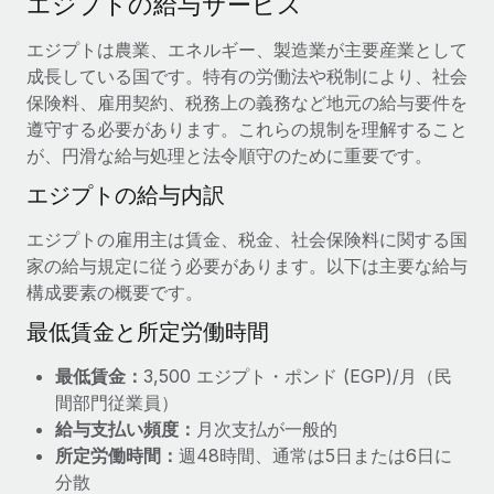
エジプトの給与サービス
当社とのパートナーシップの可能性を検討する
サービス
給与・人材情報
エジプトは農業、エネルギー、製造業が主要産業として
Remote Build
近日リリース予定
成長している国です。特有の労働法や税制により、社会
専門家に相談
統合とAI自動化に関するコンサルティング
情報センター
保険料、雇用契約、税務上の義務など地元の給与要件を
グローバル人事・コンプライアンスの専門サポート
遵守する必要があります。これらの規制を理解すること
サポートを依頼する
バックグラウンドチェック
活用事例
が、円滑な給与処理と法令順守のために重要です。
候補者の選考プロセスをシンプルに
すべてのリソースを表示する
エジプトの給与内訳
Compliance Watchtower
エジプトの雇用主は賃金、税金、社会保険料に関する国
コンプライアンスリスクを先回りして対応
ブログ
家の給与規定に従う必要があります。以下は主要な給与
グローバル給与処理
構成要素の概要です。
デバイス管理
最低賃金と所定労働時間
ITデバイスを世界規模で提供・管理
EORおよびPEO
最低賃金：
3,500 エジプト・ポンド (EGP)/月（民
法人設立
契約社員管理
間部門従業員）
法令順守した法人をスピーディに設立
税務
給与支払い頻度：
月次支払が一般的
移住・転勤
所定労働時間：
週48時間、通常は5日または6日に
ブログを読む
従業員の異動をスムーズに
分散