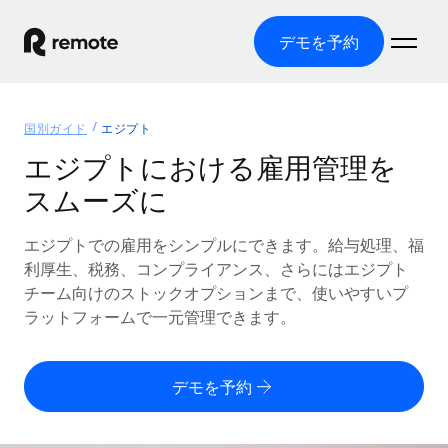
デモを予約
ホーム
国別ガイド
エジプト
製品
エジプトにおける雇用管理を
スムーズに
ソリューション
グローバル雇用
グローバル給与処理
エジプトでの雇用をシンプルにできます。給与処理、福
リソース
各国の制度に対応
コンプライアンス対応の給与処理を手軽に
利厚生、税務、コンプライアンス、さらにはエジプト
国別ガイド
チーム向けのストックオプションまで、使いやすいプ
価格
ツールと計算ツール
Employer of Record（EOR）
/国別のグローバル雇用支援を検索する
ラットフォームで一元管理できます。
グローバル展開をコストをかけずに実現
誤分類リスク判定ツール
米国州エクスプローラー
国別に従業員の誤分類リスクを確認する
Contractor of Record
米国の各州において採用プロセスを簡素化する
日本語
デモを予約
世界中の契約社員と法令を遵守して契約
従業員コスト計算ツール
Remoteを他社と比較
各国の総従業員コストを計算する
契約社員管理
English
他社と比較した、当社の強みを確認する