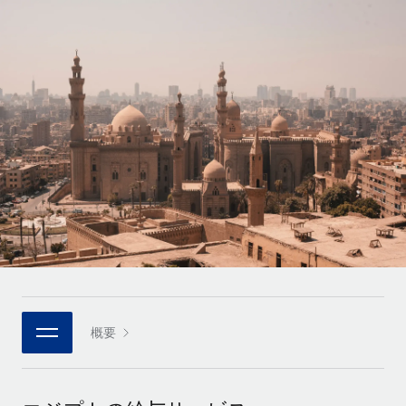
世界中の契約社員をオンボーディングし、管理
契約社員の報酬計算ツール
ログイン
Nederlands
グローバルな契約社員向けに、通貨オプションと支払スピー
PEO
成長の段階
ドを確認する
複雑な雇用関連業務を外部委託
Français
スタートアップ
成長中の企業向けのアジャイルなグローバルHR・給与処理ソ
REMOTEで学習
Deutsch
リューション
インフラ
リサーチおよびガイド
Remote統合
ミッドマーケット
Español
人事機能をワークフローにシームレスに統合する
活用事例
カスタマイズされた人事ソリューションでチームを拡大する
Italiano
プラットフォーム
HR用語集
企業
チームのための人事の基本機能を内蔵
大企業向けのグローバルHR
Português (Portugal)
チェックリストおよびテンプレート
接続
新しい
職務内容ライブラリ
日本語
当社のMCPを使用して、あらゆるAIツールをRemoteに接続
パートナーに登録
戦略的テクノロジーパートナー
ウェビナー
統合
概要
한국어
グローバルな人事機能を柔軟に自社プラットフォームへ統合
基本的なビジネスツールを活用して業務プロセスを効率化す
イベント
る
中文（简体）
パートナーとして登録
ニュースルーム