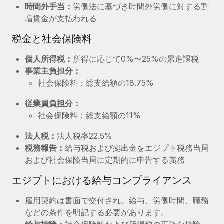
時間外手当：
労働法に基づき時間外労働に対する割
福利厚生
増賃金が支払われる
ブログ
従業員の福利厚生を簡単に管理
税金と社会保険料
Remoteの製品アップデート：GustoとXeroの統合お
よびContractor Management Plus（契約社員管理
個人所得税：
所得に応じて0%〜25%の累進課税
プラス）
事業主負担分：
Remoteの使命は、世界のどこにいても、あらゆる規模の企業が
社会保険料：総支給額の18.75%
業務に最適な人材を採用し、管理し、給与を支給できるようにす
従業員負担分：
ることです。この数週間で、新しい統合、機能、改良点をリリー
社会保険料：総支給額の11%
スしました。...
法人税：
法人税率22.5%
詳細を見る
税務報告：
給与税および拠出金をエジプト税務当局
および社会保険当局に定期的に申告する義務
給与詐欺：種類、事例、ビジネスを守る方法
エジプトにおける給与コンプライアンス
給与, 賃金は詐欺の特に魅力的な標的です。多額の資金がシステ
雇用契約は書面で交付され、給与、労働時間、職務
ム間で頻繁に移動しているためです。このため、自社のビジネス
などの条件を明記する必要があります。
を保護することは極めて重要です。...