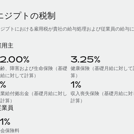
エジプトの税制
エジプトにおける雇用税が貴社の給与処理および従業員の給与
雇用主
12.00%
3.25%
老齢、障害および生命保険（基礎
健康保険（基礎月給に対して
月給に対して計算）
算）
1%
1%
失業給付拠出金（基礎月給に対し
収入喪失保険（基礎月給に対
て計算）
計算）
従業員
11%
社会保険料