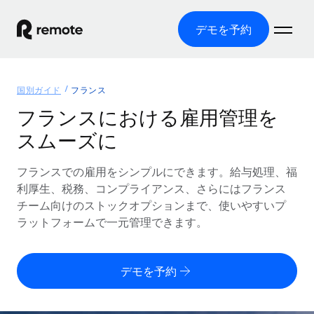
デモを予約
ホーム
国別ガイド
フランス
製品
フランスにおける雇用管理を
スムーズに
ソリューション
グローバル雇用
グローバル給与処理
フランスでの雇用をシンプルにできます。給与処理、福
リソース
各国の制度に対応
コンプライアンス対応の給与処理を手軽に
利厚生、税務、コンプライアンス、さらにはフランス
国別ガイド
チーム向けのストックオプションまで、使いやすいプ
価格
ツールと計算ツール
Employer of Record（EOR）
/国別のグローバル雇用支援を検索する
ラットフォームで一元管理できます。
グローバル展開をコストをかけずに実現
誤分類リスク判定ツール
米国州エクスプローラー
国別に従業員の誤分類リスクを確認する
Contractor of Record
米国の各州において採用プロセスを簡素化する
日本語
デモを予約
世界中の契約社員と法令を遵守して契約
従業員コスト計算ツール
Remoteを他社と比較
各国の総従業員コストを計算する
契約社員管理
English
他社と比較した、当社の強みを確認する