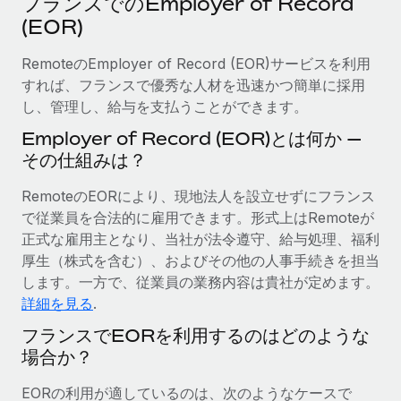
フランスでのEmployer of Record
当社とのパートナーシップの可能性を検討する
(EOR)
サービス
給与・人材情報
Remote Build
近日リリース予定
専門家に相談
RemoteのEmployer of Record (EOR)サービスを利用
統合とAI自動化に関するコンサルティング
情報センター
グローバル人事・コンプライアンスの専門サポート
すれば、フランスで優秀な人材を迅速かつ簡単に採用
し、管理し、給与を支払うことができます。
サポートを依頼する
バックグラウンドチェック
活用事例
Employer of Record (EOR)とは何か —
候補者の選考プロセスをシンプルに
すべてのリソースを表示する
その仕組みは？
Compliance Watchtower
RemoteのEORにより、現地法人を設立せずにフランス
コンプライアンスリスクを先回りして対応
ブログ
で従業員を合法的に雇用できます。形式上はRemoteが
グローバル給与処理
正式な雇用主となり、当社が法令遵守、給与処理、福利
デバイス管理
厚生（株式を含む）、およびその他の人事手続きを担当
ITデバイスを世界規模で提供・管理
EORおよびPEO
します。一方で、従業員の業務内容は貴社が定めます。
詳細を見る
.
法人設立
契約社員管理
法令順守した法人をスピーディに設立
フランスでEORを利用するのはどのような
税務
場合か？
移住・転勤
ブログを読む
従業員の異動をスムーズに
EORの利用が適しているのは、次のようなケースで