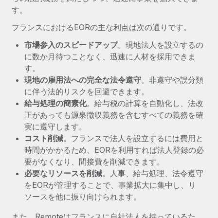
詳細を見る
す。
フランスにおけるEORの主な利点は次の通りです。
市場参入のスピードアップ
。現地法人を設立するの
に数か月待つことなく、迅速に人材を採用できま
す。
現地の雇用法への完全な法令遵守
。非遵守や誤分類
に伴う法的リスクを回避できます。
給与処理の簡素化
。給与税の計算を自動化し、法改
正があっても源泉徴収義務を含むすべての義務を確
実に遵守します。
コスト削減
。フランスで法人を設立するには費用と
時間がかかるため、EORを利用すれば法人登録の必
要がなくなり、間接費を削減できます。
必要なリソースを削減
。人事、給与処理、法令遵守
をEORが管理することで、事業拡大に集中し、リ
ソースを他に振り向けられます。
また、Remoteはフランスに自社法人を持っているた