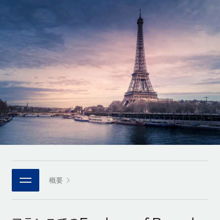
世界中の契約社員をオンボーディングし、管理
契約社員の報酬計算ツール
ログイン
Nederlands
グローバルな契約社員向けに、通貨オプションと支払スピー
PEO
成長の段階
ドを確認する
複雑な雇用関連業務を外部委託
Français
スタートアップ
成長中の企業向けのアジャイルなグローバルHR・給与処理ソ
REMOTEで学習
Deutsch
リューション
インフラ
リサーチおよびガイド
Remote統合
ミッドマーケット
Español
人事機能をワークフローにシームレスに統合する
活用事例
カスタマイズされた人事ソリューションでチームを拡大する
Italiano
プラットフォーム
HR用語集
企業
チームのための人事の基本機能を内蔵
大企業向けのグローバルHR
Português (Portugal)
チェックリストおよびテンプレート
接続
新しい
職務内容ライブラリ
日本語
当社のMCPを使用して、あらゆるAIツールをRemoteに接続
パートナーに登録
戦略的テクノロジーパートナー
ウェビナー
統合
概要
한국어
グローバルな人事機能を柔軟に自社プラットフォームへ統合
基本的なビジネスツールを活用して業務プロセスを効率化す
イベント
る
中文（简体）
パートナーとして登録
ニュースルーム