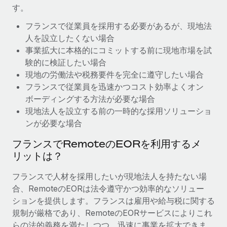
す。
福利厚生
ブログ
フランスで従業員を採用する必要があるが、現地法
従業員の福利厚生を簡単に管理
人を設立したくない場合
Remoteの製品アップデート：GustoとXeroの統合お
事業拡大に本格的にコミットする前に現地市場を試
よびContractor Management Plus（契約社員管理
験的に検証したい場合
プラス）
現地の労働法や税務要件を完全に遵守したい場合
Remoteの使命は、世界のどこにいても、あらゆる規模の企業が
フランスで従業員を迅速かつコスト効率よくオン
業務に最適な人材を採用し、管理し、給与を支給できるようにす
ボーディングする方法が必要な場合
ることです。この数週間で、新しい統合、機能、改良点をリリー
現地法人を設立する前の一時的な採用ソリューショ
スしました。...
ンが必要な場合
詳細を見る
フランスでRemoteのEORを利用するメ
リットは？
給与詐欺：種類、事例、ビジネスを守る方法
フランスで人材を採用したいが現地法人を持たない場
合、RemoteのEORは法令遵守かつ効率的なソリュー
給与, 賃金は詐欺の特に魅力的な標的です。多額の資金がシステ
ションを提供します。フランスは雇用や給与税に関する
ム間で頻繁に移動しているためです。このため、自社のビジネス
規制が厳格であり、RemoteのEORサービスによりこれ
を保護することは極めて重要です。...
らの法的義務を満たしつつ、迅速に事業を拡大できま