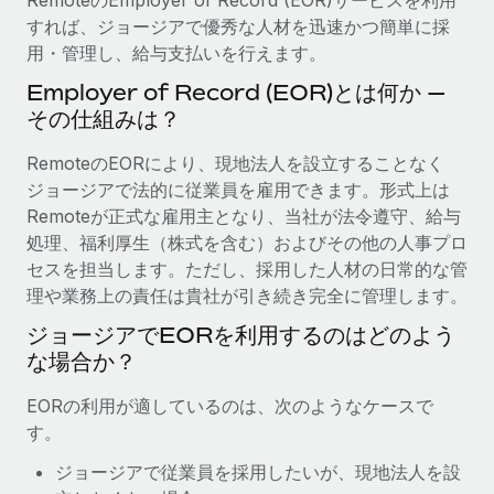
当社とのパートナーシップの可能性を検討する
すれば、ジョージアで優秀な人材を迅速かつ簡単に採
サービス
給与・人材情報
用・管理し、給与支払いを行えます。
Remote Build
近日リリース予定
専門家に相談
統合とAI自動化に関するコンサルティング
Employer of Record (EOR)とは何か —
情報センター
グローバル人事・コンプライアンスの専門サポート
その仕組みは？
サポートを依頼する
バックグラウンドチェック
活用事例
RemoteのEORにより、現地法人を設立することなく
候補者の選考プロセスをシンプルに
すべてのリソースを表示する
ジョージアで法的に従業員を雇用できます。形式上は
Remoteが正式な雇用主となり、当社が法令遵守、給与
Compliance Watchtower
処理、福利厚生（株式を含む）およびその他の人事プロ
コンプライアンスリスクを先回りして対応
ブログ
セスを担当します。ただし、採用した人材の日常的な管
グローバル給与処理
理や業務上の責任は貴社が引き続き完全に管理します。
デバイス管理
ITデバイスを世界規模で提供・管理
ジョージアでEORを利用するのはどのよう
EORおよびPEO
な場合か？
法人設立
契約社員管理
法令順守した法人をスピーディに設立
EORの利用が適しているのは、次のようなケースで
税務
す。
移住・転勤
ブログを読む
ジョージアで従業員を採用したいが、現地法人を設
従業員の異動をスムーズに