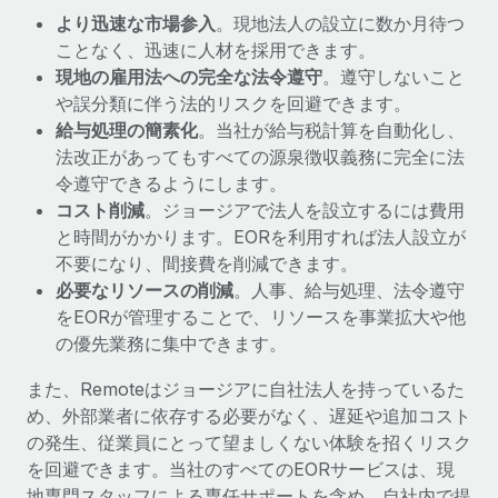
詳細を見る
より迅速な市場参入
。現地法人の設立に数か月待つ
ことなく、迅速に人材を採用できます。
現地の雇用法への完全な法令遵守
。遵守しないこと
や誤分類に伴う法的リスクを回避できます。
給与処理の簡素化
。当社が給与税計算を自動化し、
法改正があってもすべての源泉徴収義務に完全に法
令遵守できるようにします。
コスト削減
。ジョージアで法人を設立するには費用
と時間がかかります。EORを利用すれば法人設立が
不要になり、間接費を削減できます。
必要なリソースの削減
。人事、給与処理、法令遵守
をEORが管理することで、リソースを事業拡大や他
の優先業務に集中できます。
また、Remoteはジョージアに自社法人を持っているた
め、外部業者に依存する必要がなく、遅延や追加コスト
の発生、従業員にとって望ましくない体験を招くリスク
を回避できます。当社のすべてのEORサービスは、現
地専門スタッフによる専任サポートを含め、自社内で提