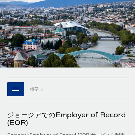
世界中の契約社員をオンボーディングし、管理
契約社員の報酬計算ツール
ログイン
Nederlands
グローバルな契約社員向けに、通貨オプションと支払スピー
PEO
成長の段階
ドを確認する
複雑な雇用関連業務を外部委託
Français
スタートアップ
成長中の企業向けのアジャイルなグローバルHR・給与処理ソ
REMOTEで学習
Deutsch
リューション
インフラ
リサーチおよびガイド
Remote統合
ミッドマーケット
Español
人事機能をワークフローにシームレスに統合する
活用事例
カスタマイズされた人事ソリューションでチームを拡大する
Italiano
プラットフォーム
HR用語集
企業
チームのための人事の基本機能を内蔵
大企業向けのグローバルHR
Português (Portugal)
チェックリストおよびテンプレート
概要
接続
新しい
職務内容ライブラリ
日本語
当社のMCPを使用して、あらゆるAIツールをRemoteに接続
パートナーに登録
戦略的テクノロジーパートナー
ウェビナー
統合
한국어
ジョージアでのEmployer of Record
グローバルな人事機能を柔軟に自社プラットフォームへ統合
基本的なビジネスツールを活用して業務プロセスを効率化す
(EOR)
イベント
る
中文（简体）
パートナーとして登録
RemoteのEmployer of Record (EOR)サービスを利用
ニュースルーム