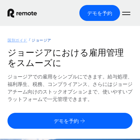
デモを予約
ホーム
国別ガイド
ジョージア
製品
ジョージアにおける雇用管理
をスムーズに
ソリューション
グローバル雇用
グローバル給与処理
ジョージアでの雇用をシンプルにできます。給与処理、
リソース
各国の制度に対応
コンプライアンス対応の給与処理を手軽に
福利厚生、税務、コンプライアンス、さらにはジョージ
国別ガイド
アチーム向けのストックオプションまで、使いやすいプ
価格
ツールと計算ツール
Employer of Record（EOR）
/国別のグローバル雇用支援を検索する
ラットフォームで一元管理できます。
グローバル展開をコストをかけずに実現
誤分類リスク判定ツール
米国州エクスプローラー
国別に従業員の誤分類リスクを確認する
Contractor of Record
米国の各州において採用プロセスを簡素化する
日本語
デモを予約
世界中の契約社員と法令を遵守して契約
従業員コスト計算ツール
Remoteを他社と比較
各国の総従業員コストを計算する
契約社員管理
English
他社と比較した、当社の強みを確認する