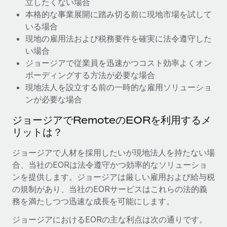
立したくない場合
本格的な事業展開に踏み切る前に現地市場を試して
福利厚生
ブログ
いる場合
従業員の福利厚生を簡単に管理
現地の雇用法および税務要件を確実に法令遵守した
Remoteの製品アップデート：GustoとXeroの統合お
い場合
よびContractor Management Plus（契約社員管理
ジョージアで従業員を迅速かつコスト効率よくオン
プラス）
ボーディングする方法が必要な場合
Remoteの使命は、世界のどこにいても、あらゆる規模の企業が
現地法人を設立する前の一時的な雇用ソリューショ
業務に最適な人材を採用し、管理し、給与を支給できるようにす
ンが必要な場合
ることです。この数週間で、新しい統合、機能、改良点をリリー
ジョージアでRemoteのEORを利用するメ
スしました。...
リットは？
詳細を見る
ジョージアで人材を採用したいが現地法人を持たない場
合、当社のEORは法令遵守かつ効率的なソリューショ
給与詐欺：種類、事例、ビジネスを守る方法
ンを提供します。ジョージアは厳しい雇用および給与税
の規制があり、当社のEORサービスはこれらの法的義
給与, 賃金は詐欺の特に魅力的な標的です。多額の資金がシステ
務を満たしつつ迅速な成長を可能にします。
ム間で頻繁に移動しているためです。このため、自社のビジネス
を保護することは極めて重要です。...
ジョージアにおけるEORの主な利点は次の通りです。