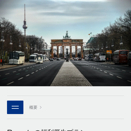
世界中の契約社員をオンボーディングし、管理
契約社員の報酬計算ツール
ログイン
Nederlands
グローバルな契約社員向けに、通貨オプションと支払スピー
PEO
成長の段階
ドを確認する
複雑な雇用関連業務を外部委託
Français
スタートアップ
成長中の企業向けのアジャイルなグローバルHR・給与処理ソ
REMOTEで学習
Deutsch
リューション
インフラ
リサーチおよびガイド
Remote統合
ミッドマーケット
Español
人事機能をワークフローにシームレスに統合する
活用事例
カスタマイズされた人事ソリューションでチームを拡大する
Italiano
プラットフォーム
HR用語集
企業
チームのための人事の基本機能を内蔵
大企業向けのグローバルHR
Português (Portugal)
チェックリストおよびテンプレート
接続
新しい
職務内容ライブラリ
日本語
当社のMCPを使用して、あらゆるAIツールをRemoteに接続
パートナーに登録
戦略的テクノロジーパートナー
ウェビナー
統合
概要
한국어
グローバルな人事機能を柔軟に自社プラットフォームへ統合
基本的なビジネスツールを活用して業務プロセスを効率化す
イベント
る
中文（简体）
パートナーとして登録
ニュースルーム