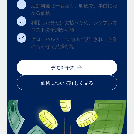
追加料金は一切なく、明確で、事前にわ
福利厚生
かる価格
ブログ
従業員の福利厚生を簡単に管理
利用した分だけ支払うため、シンプルで
Remoteの製品アップデート：GustoとXeroの統合お
コストの予測が可能
よびContractor Management Plus（契約社員管理
プラス）
グローバルチーム向けに設計され、企業
に合わせて拡張可能
Remoteの使命は、世界のどこにいても、あらゆる規模の企業が
業務に最適な人材を採用し、管理し、給与を支給できるようにす
ることです。この数週間で、新しい統合、機能、改良点をリリー
デモを予約
スしました。...
詳細を見る
価格について詳しく見る
給与詐欺：種類、事例、ビジネスを守る方法
給与, 賃金は詐欺の特に魅力的な標的です。多額の資金がシステ
ム間で頻繁に移動しているためです。このため、自社のビジネス
を保護することは極めて重要です。...