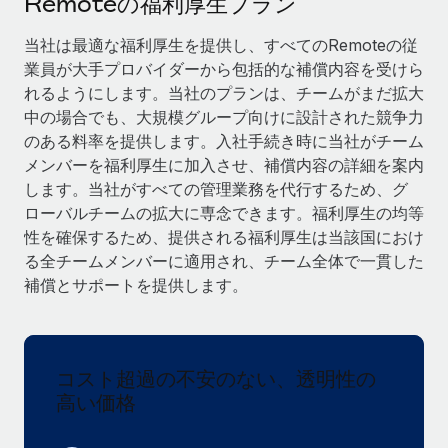
Remoteの福利厚生プラン
当社とのパートナーシップの可能性を検討する
サービス
給与・人材情報
当社は最適な福利厚生を提供し、すべてのRemoteの従
Remote Build
近日リリース予定
業員が大手プロバイダーから包括的な補償内容を受けら
専門家に相談
統合とAI自動化に関するコンサルティング
情報センター
れるようにします。当社のプランは、チームがまだ拡大
グローバル人事・コンプライアンスの専門サポート
中の場合でも、大規模グループ向けに設計された競争力
サポートを依頼する
バックグラウンドチェック
活用事例
のある料率を提供します。入社手続き時に当社がチーム
候補者の選考プロセスをシンプルに
メンバーを福利厚生に加入させ、補償内容の詳細を案内
すべてのリソースを表示する
します。当社がすべての管理業務を代行するため、グ
Compliance Watchtower
ローバルチームの拡大に専念できます。福利厚生の均等
コンプライアンスリスクを先回りして対応
ブログ
性を確保するため、提供される福利厚生は当該国におけ
る全チームメンバーに適用され、チーム全体で一貫した
グローバル給与処理
デバイス管理
補償とサポートを提供します。
ITデバイスを世界規模で提供・管理
EORおよびPEO
法人設立
契約社員管理
法令順守した法人をスピーディに設立
コスト超過の不安のない、透明性の
税務
高い価格
移住・転勤
ブログを読む
従業員の異動をスムーズに