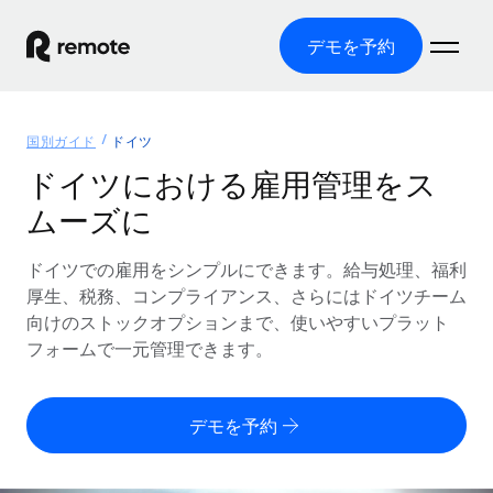
デモを予約
ホーム
国別ガイド
ドイツ
製品
ドイツにおける雇用管理をス
ムーズに
ソリューション
グローバル雇用
グローバル給与処理
ドイツでの雇用をシンプルにできます。給与処理、福利
リソース
各国の制度に対応
コンプライアンス対応の給与処理を手軽に
厚生、税務、コンプライアンス、さらにはドイツチーム
国別ガイド
向けのストックオプションまで、使いやすいプラット
価格
ツールと計算ツール
Employer of Record（EOR）
/国別のグローバル雇用支援を検索する
フォームで一元管理できます。
グローバル展開をコストをかけずに実現
誤分類リスク判定ツール
米国州エクスプローラー
国別に従業員の誤分類リスクを確認する
Contractor of Record
米国の各州において採用プロセスを簡素化する
日本語
デモを予約
世界中の契約社員と法令を遵守して契約
従業員コスト計算ツール
Remoteを他社と比較
各国の総従業員コストを計算する
契約社員管理
English
他社と比較した、当社の強みを確認する