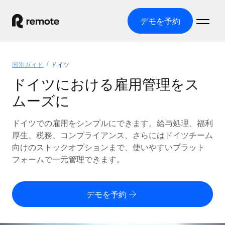
デモを予約
ホーム
国別ガイド
ドイツ
製品
ドイツにおける雇用管理をス
ムーズに
ソリューション
グローバル雇用
グローバル給与処理
ドイツでの雇用をシンプルにできます。給与処理、福利
リソース
各国の制度に対応
コンプライアンス対応の給与処理を手軽に
厚生、税務、コンプライアンス、さらにはドイツチーム
国別ガイド
向けのストックオプションまで、使いやすいプラット
価格
ツールと計算ツール
Employer of Record（EOR）
/国別のグローバル雇用支援を検索する
フォームで一元管理できます。
グローバル展開をコストをかけずに実現
誤分類リスク判定ツール
米国州エクスプローラー
国別に従業員の誤分類リスクを確認する
Contractor of Record
米国の各州において採用プロセスを簡素化する
日本語
デモを予約
世界中の契約社員と法令を遵守して契約
従業員コスト計算ツール
Remoteを他社と比較
各国の総従業員コストを計算する
契約社員管理
English
他社と比較した、当社の強みを確認する