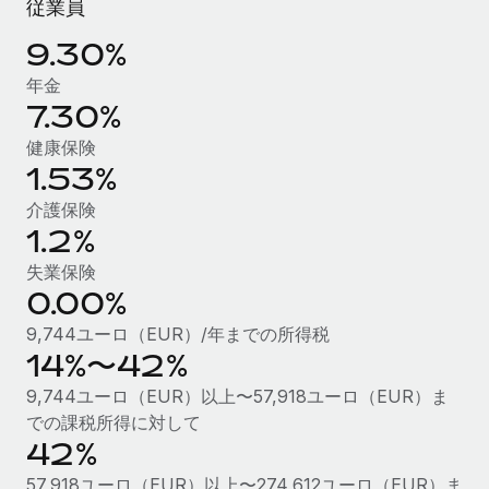
従業員
福利厚生
9.30%
ブログ
従業員の福利厚生を簡単に管理
年金
Remoteの製品アップデート：GustoとXeroの統合お
7.30%
よびContractor Management Plus（契約社員管理
プラス）
健康保険
1.53%
Remoteの使命は、世界のどこにいても、あらゆる規模の企業が
業務に最適な人材を採用し、管理し、給与を支給できるようにす
介護保険
ることです。この数週間で、新しい統合、機能、改良点をリリー
1.2%
スしました。...
失業保険
0.00%
詳細を見る
9,744ユーロ（EUR）/年までの所得税
14%〜42%
給与詐欺：種類、事例、ビジネスを守る方法
9,744ユーロ（EUR）以上〜57,918ユーロ（EUR）ま
給与, 賃金は詐欺の特に魅力的な標的です。多額の資金がシステ
での課税所得に対して
ム間で頻繁に移動しているためです。このため、自社のビジネス
42%
を保護することは極めて重要です。...
57,918ユーロ（EUR）以上〜274,612ユーロ（EUR）ま