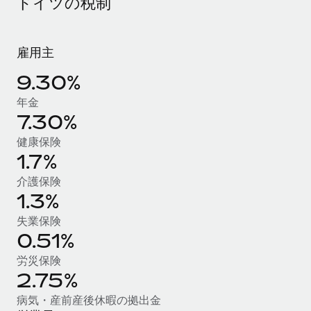
ドイツの税制
当社とのパートナーシップの可能性を検討する
サービス
給与・人材情報
Remote Build
近日リリース予定
専門家に相談
統合とAI自動化に関するコンサルティング
雇用主
情報センター
グローバル人事・コンプライアンスの専門サポート
9.30%
サポートを依頼する
バックグラウンドチェック
活用事例
年金
候補者の選考プロセスをシンプルに
すべてのリソースを表示する
7.30%
健康保険
Compliance Watchtower
1.7%
コンプライアンスリスクを先回りして対応
ブログ
介護保険
グローバル給与処理
デバイス管理
1.3%
ITデバイスを世界規模で提供・管理
EORおよびPEO
失業保険
0.51%
法人設立
契約社員管理
法令順守した法人をスピーディに設立
労災保険
税務
2.75%
移住・転勤
ブログを読む
病気・産前産後休暇の拠出金
従業員の異動をスムーズに