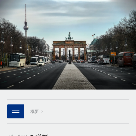
世界中の契約社員をオンボーディングし、管理
契約社員の報酬計算ツール
ログイン
Nederlands
グローバルな契約社員向けに、通貨オプションと支払スピー
PEO
成長の段階
ドを確認する
複雑な雇用関連業務を外部委託
Français
スタートアップ
成長中の企業向けのアジャイルなグローバルHR・給与処理ソ
REMOTEで学習
Deutsch
リューション
インフラ
リサーチおよびガイド
Remote統合
ミッドマーケット
Español
人事機能をワークフローにシームレスに統合する
活用事例
カスタマイズされた人事ソリューションでチームを拡大する
Italiano
プラットフォーム
HR用語集
企業
チームのための人事の基本機能を内蔵
大企業向けのグローバルHR
Português (Portugal)
チェックリストおよびテンプレート
接続
新しい
職務内容ライブラリ
日本語
当社のMCPを使用して、あらゆるAIツールをRemoteに接続
パートナーに登録
戦略的テクノロジーパートナー
ウェビナー
統合
概要
한국어
グローバルな人事機能を柔軟に自社プラットフォームへ統合
基本的なビジネスツールを活用して業務プロセスを効率化す
イベント
る
中文（简体）
パートナーとして登録
ニュースルーム