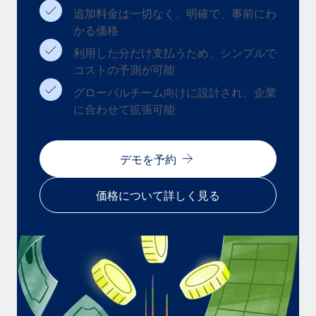
追加料金は一切なく、明確で、事前にわ
福利厚生
かる価格
ブログ
従業員の福利厚生を簡単に管理
利用した分だけ支払うため、シンプルで
Remoteの製品アップデート：GustoとXeroの統合お
コストの予測が可能
よびContractor Management Plus（契約社員管理
プラス）
グローバルチーム向けに設計され、企業
に合わせて拡張可能
Remoteの使命は、世界のどこにいても、あらゆる規模の企業が
業務に最適な人材を採用し、管理し、給与を支給できるようにす
ることです。この数週間で、新しい統合、機能、改良点をリリー
デモを予約
スしました。...
詳細を見る
価格について詳しく見る
給与詐欺：種類、事例、ビジネスを守る方法
給与, 賃金は詐欺の特に魅力的な標的です。多額の資金がシステ
ム間で頻繁に移動しているためです。このため、自社のビジネス
を保護することは極めて重要です。...