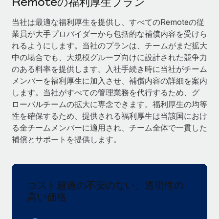
Remoteの福利厚生プラン
当社とのパートナーシップの可能性を検討する
サービス
給与・人材情報
当社は最適な福利厚生を提供し、すべてのRemoteの従
Remote Build
近日リリース予定
業員が大手プロバイダーから包括的な補償内容を受けら
専門家に相談
統合とAI自動化に関するコンサルティング
情報センター
れるようにします。当社のプランは、チームがまだ拡大
グローバル人事・コンプライアンスの専門サポート
中の場合でも、大規模グループ向けに設計された競争力
サポートを依頼する
バックグラウンドチェック
活用事例
のある料率を提供します。入社手続き時に当社がチーム
候補者の選考プロセスをシンプルに
メンバーを福利厚生に加入させ、補償内容の詳細を案内
すべてのリソースを表示する
します。当社がすべての管理業務を代行するため、グ
Compliance Watchtower
ローバルチームの拡大に専念できます。福利厚生の均等
コンプライアンスリスクを先回りして対応
ブログ
性を確保するため、提供される福利厚生は当該国におけ
る全チームメンバーに適用され、チーム全体で一貫した
グローバル給与処理
デバイス管理
補償とサポートを提供します。
ITデバイスを世界規模で提供・管理
EORおよびPEO
法人設立
契約社員管理
法令順守した法人をスピーディに設立
コスト超過の不安のない、透明性の
税務
高い価格
移住・転勤
ブログを読む
従業員の異動をスムーズに