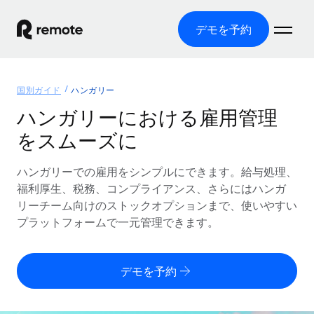
デモを予約
ホーム
国別ガイド
ハンガリー
製品
ハンガリーにおける雇用管理
をスムーズに
ソリューション
グローバル雇用
グローバル給与処理
ハンガリーでの雇用をシンプルにできます。給与処理、
リソース
各国の制度に対応
コンプライアンス対応の給与処理を手軽に
福利厚生、税務、コンプライアンス、さらにはハンガ
国別ガイド
リーチーム向けのストックオプションまで、使いやすい
価格
ツールと計算ツール
Employer of Record（EOR）
/国別のグローバル雇用支援を検索する
プラットフォームで一元管理できます。
グローバル展開をコストをかけずに実現
誤分類リスク判定ツール
米国州エクスプローラー
国別に従業員の誤分類リスクを確認する
Contractor of Record
米国の各州において採用プロセスを簡素化する
日本語
デモを予約
世界中の契約社員と法令を遵守して契約
従業員コスト計算ツール
Remoteを他社と比較
各国の総従業員コストを計算する
契約社員管理
English
他社と比較した、当社の強みを確認する