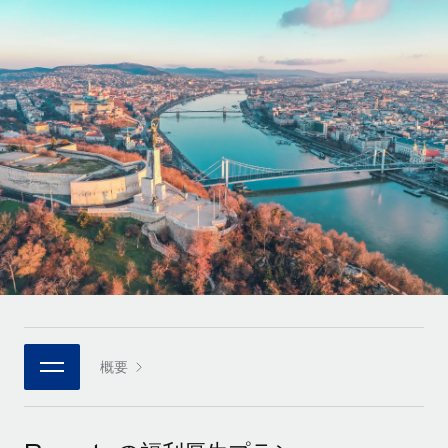
世界中の契約社員をオンボーディングし、管理
契約社員の報酬計算ツール
ログイン
Nederlands
グローバルな契約社員向けに、通貨オプションと支払スピー
PEO
成長の段階
ドを確認する
複雑な雇用関連業務を外部委託
Français
スタートアップ
成長中の企業向けのアジャイルなグローバルHR・給与処理ソ
REMOTEで学習
Deutsch
リューション
インフラ
リサーチおよびガイド
Remote統合
ミッドマーケット
Español
人事機能をワークフローにシームレスに統合する
活用事例
カスタマイズされた人事ソリューションでチームを拡大する
Italiano
プラットフォーム
HR用語集
企業
チームのための人事の基本機能を内蔵
大企業向けのグローバルHR
Português (Portugal)
チェックリストおよびテンプレート
接続
新しい
職務内容ライブラリ
日本語
当社のMCPを使用して、あらゆるAIツールをRemoteに接続
パートナーに登録
戦略的テクノロジーパートナー
ウェビナー
統合
概要
한국어
グローバルな人事機能を柔軟に自社プラットフォームへ統合
基本的なビジネスツールを活用して業務プロセスを効率化す
イベント
る
中文（简体）
パートナーとして登録
ニュースルーム