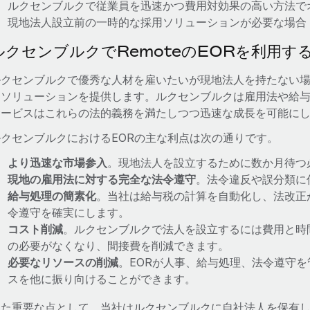
ルクセンブルクで従業員を迅速かつ費用対効果の高い方法で
現地法人設立前の一時的な採用ソリューションが必要な場合
ルクセンブルクでRemoteのEORを利用す
ルクセンブルクで優秀な人材を雇いたいが現地法人を持たない場
なソリューションを提供します。ルクセンブルクは雇用法や給与
サービスはこれらの法的義務を満たしつつ迅速な成長を可能に
ルクセンブルクにおけるEORの主な利点は次の通りです。
より迅速な市場参入
。現地法人を設立するために数か月待つ
現地の雇用法に対する完全な法令遵守
。法令違反や誤分類に
給与処理の簡素化
。当社は給与税の計算を自動化し、法改正
令遵守を確実にします。
コスト削減
。ルクセンブルクで法人を設立するには費用と時
の必要がなくなり、間接費を削減できます。
必要なリソースの削減
。EORが人事、給与処理、法令遵守
スを他に振り向けることができます。
また重要な点として、当社はルクセンブルクに自社法人を保有