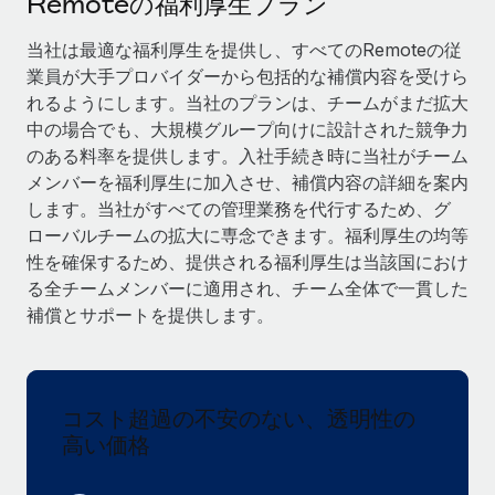
Remoteの福利厚生プラン
当社とのパートナーシップの可能性を検討する
サービス
給与・人材情報
当社は最適な福利厚生を提供し、すべてのRemoteの従
Remote Build
近日リリース予定
業員が大手プロバイダーから包括的な補償内容を受けら
専門家に相談
統合とAI自動化に関するコンサルティング
情報センター
れるようにします。当社のプランは、チームがまだ拡大
グローバル人事・コンプライアンスの専門サポート
中の場合でも、大規模グループ向けに設計された競争力
サポートを依頼する
バックグラウンドチェック
活用事例
のある料率を提供します。入社手続き時に当社がチーム
候補者の選考プロセスをシンプルに
メンバーを福利厚生に加入させ、補償内容の詳細を案内
すべてのリソースを表示する
します。当社がすべての管理業務を代行するため、グ
Compliance Watchtower
ローバルチームの拡大に専念できます。福利厚生の均等
コンプライアンスリスクを先回りして対応
ブログ
性を確保するため、提供される福利厚生は当該国におけ
る全チームメンバーに適用され、チーム全体で一貫した
グローバル給与処理
デバイス管理
補償とサポートを提供します。
ITデバイスを世界規模で提供・管理
EORおよびPEO
法人設立
契約社員管理
法令順守した法人をスピーディに設立
コスト超過の不安のない、透明性の
税務
高い価格
移住・転勤
ブログを読む
従業員の異動をスムーズに