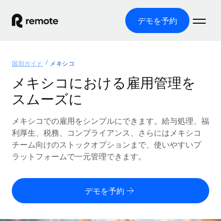
デモを予約
ホーム
国別ガイド
メキシコ
製品
メキシコにおける雇用管理を
スムーズに
ソリューション
グローバル雇用
グローバル給与処理
メキシコでの雇用をシンプルにできます。給与処理、福
リソース
各国の制度に対応
コンプライアンス対応の給与処理を手軽に
利厚生、税務、コンプライアンス、さらにはメキシコ
国別ガイド
チーム向けのストックオプションまで、使いやすいプ
価格
ツールと計算ツール
Employer of Record（EOR）
/国別のグローバル雇用支援を検索する
ラットフォームで一元管理できます。
グローバル展開をコストをかけずに実現
誤分類リスク判定ツール
米国州エクスプローラー
国別に従業員の誤分類リスクを確認する
Contractor of Record
米国の各州において採用プロセスを簡素化する
日本語
デモを予約
世界中の契約社員と法令を遵守して契約
従業員コスト計算ツール
Remoteを他社と比較
各国の総従業員コストを計算する
契約社員管理
English
他社と比較した、当社の強みを確認する