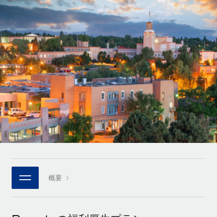
世界中の契約社員をオンボーディングし、管理
契約社員の報酬計算ツール
ログイン
Nederlands
グローバルな契約社員向けに、通貨オプションと支払スピー
PEO
成長の段階
ドを確認する
複雑な雇用関連業務を外部委託
Français
スタートアップ
成長中の企業向けのアジャイルなグローバルHR・給与処理ソ
REMOTEで学習
Deutsch
リューション
インフラ
リサーチおよびガイド
Remote統合
ミッドマーケット
Español
人事機能をワークフローにシームレスに統合する
活用事例
カスタマイズされた人事ソリューションでチームを拡大する
Italiano
プラットフォーム
HR用語集
企業
チームのための人事の基本機能を内蔵
大企業向けのグローバルHR
Português (Portugal)
チェックリストおよびテンプレート
接続
新しい
職務内容ライブラリ
日本語
当社のMCPを使用して、あらゆるAIツールをRemoteに接続
パートナーに登録
戦略的テクノロジーパートナー
ウェビナー
統合
概要
한국어
グローバルな人事機能を柔軟に自社プラットフォームへ統合
基本的なビジネスツールを活用して業務プロセスを効率化す
イベント
る
中文（简体）
パートナーとして登録
ニュースルーム