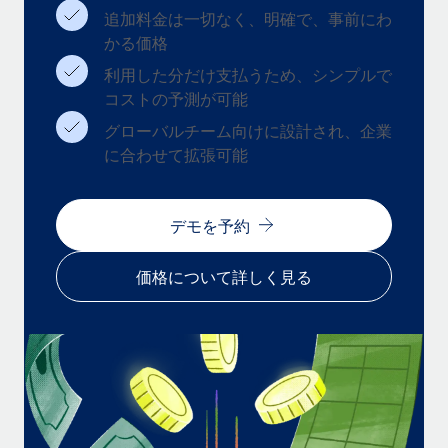
追加料金は一切なく、明確で、事前にわ
福利厚生
かる価格
ブログ
従業員の福利厚生を簡単に管理
利用した分だけ支払うため、シンプルで
Remoteの製品アップデート：GustoとXeroの統合お
コストの予測が可能
よびContractor Management Plus（契約社員管理
プラス）
グローバルチーム向けに設計され、企業
に合わせて拡張可能
Remoteの使命は、世界のどこにいても、あらゆる規模の企業が
業務に最適な人材を採用し、管理し、給与を支給できるようにす
ることです。この数週間で、新しい統合、機能、改良点をリリー
デモを予約
スしました。...
詳細を見る
価格について詳しく見る
給与詐欺：種類、事例、ビジネスを守る方法
給与, 賃金は詐欺の特に魅力的な標的です。多額の資金がシステ
ム間で頻繁に移動しているためです。このため、自社のビジネス
を保護することは極めて重要です。...