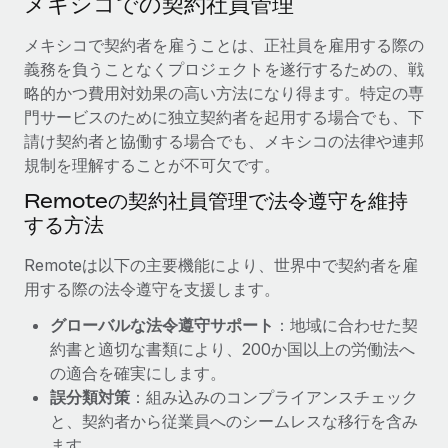
メキシコでの契約社員管理
当社とのパートナーシップの可能性を検討する
サービス
給与・人材情報
メキシコで契約者を雇うことは、正社員を雇用する際の
Remote Build
近日リリース予定
義務を負うことなくプロジェクトを遂行するための、戦
専門家に相談
統合とAI自動化に関するコンサルティング
情報センター
略的かつ費用対効果の高い方法になり得ます。特定の専
グローバル人事・コンプライアンスの専門サポート
門サービスのために独立契約者を起用する場合でも、下
サポートを依頼する
バックグラウンドチェック
活用事例
請け契約者と協働する場合でも、メキシコの法律や連邦
候補者の選考プロセスをシンプルに
規制を理解することが不可欠です。
すべてのリソースを表示する
Reverse Tech、契約社員管理と給与処理でRemote
Remoteの契約社員管理で法令遵守を維持
と戦略的提携
Compliance Watchtower
する方法
コンプライアンスリスクを先回りして対応
ブログ
Reverse Techの概要 健康とウェルネスのスタートアップである
Reverse...
グローバル給与処理
Remoteは以下の主要機能により、世界中で契約者を雇
デバイス管理
用する際の法令遵守を支援します。
ITデバイスを世界規模で提供・管理
詳細を見る
EORおよびPEO
グローバルな法令遵守サポート
：地域に合わせた契
法人設立
契約社員管理
約書と適切な書類により、200か国以上の労働法へ
法令順守した法人をスピーディに設立
AIのパイオニアであるWeaviateは、Remoteを使
の適合を確実にします。
税務
い、どのようにしてワークフォースを120%に増やした
誤分類対策
：組み込みのコンプライアンスチェック
移住・転勤
のか
と、契約者から従業員へのシームレスな移行を含み
ブログを読む
従業員の異動をスムーズに
Weaviateの概要...
ます。