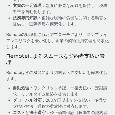
文書の一元管理
：監査に必要な記録を保持し、税務
福利厚生
詳細を見る
申告を自動化します。
ブログ
従業員の福利厚生を簡単に管理
法務専門知識
：複雑な現地の労働法に関する助言を
Remoteの製品アップデート：GustoとXeroの統合お
提供し、国際採用を簡素化します。
よびContractor Management Plus（契約社員管理
プラス）
Remoteの効率化されたアプローチにより、コンプライ
アンスリスクを最小化し、企業の契約社員管理を簡素化
Remoteの使命は、世界のどこにいても、あらゆる規模の企業が
します。
業務に最適な人材を採用し、管理し、給与を支給できるようにす
ることです。この数週間で、新しい統合、機能、改良点をリリー
Remoteによるスムーズな契約者支払い管
スしました。...
理
詳細を見る
Remoteは次の機能により契約者への支払いを簡素化し
ます。
自動処理
：ワンクリック承認、一括支払い、定期請
給与詐欺：種類、事例、ビジネスを守る方法
求、リアルタイム追跡を提供します。
給与, 賃金は詐欺の特に魅力的な標的です。多額の資金がシステ
グローバル対応
：200か国以上での支払い、多様な
ム間で頻繁に移動しているためです。このため、自社のビジネス
支払い方法、通貨の柔軟性に対応します。
を保護することは極めて重要です。...
コストと法令遵守
：公正価格保証（稼働中の契約者