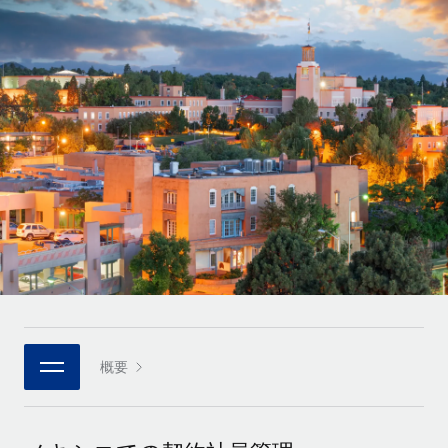
世界中の契約社員をオンボーディングし、管理
契約社員の報酬計算ツール
ログイン
Nederlands
グローバルな契約社員向けに、通貨オプションと支払スピー
PEO
成長の段階
ドを確認する
複雑な雇用関連業務を外部委託
Français
スタートアップ
成長中の企業向けのアジャイルなグローバルHR・給与処理ソ
REMOTEで学習
Deutsch
リューション
インフラ
リサーチおよびガイド
Remote統合
ミッドマーケット
Español
人事機能をワークフローにシームレスに統合する
活用事例
カスタマイズされた人事ソリューションでチームを拡大する
Italiano
プラットフォーム
HR用語集
企業
チームのための人事の基本機能を内蔵
大企業向けのグローバルHR
Português (Portugal)
チェックリストおよびテンプレート
接続
新しい
職務内容ライブラリ
日本語
当社のMCPを使用して、あらゆるAIツールをRemoteに接続
パートナーに登録
戦略的テクノロジーパートナー
ウェビナー
統合
概要
한국어
グローバルな人事機能を柔軟に自社プラットフォームへ統合
基本的なビジネスツールを活用して業務プロセスを効率化す
イベント
る
中文（简体）
パートナーとして登録
ニュースルーム