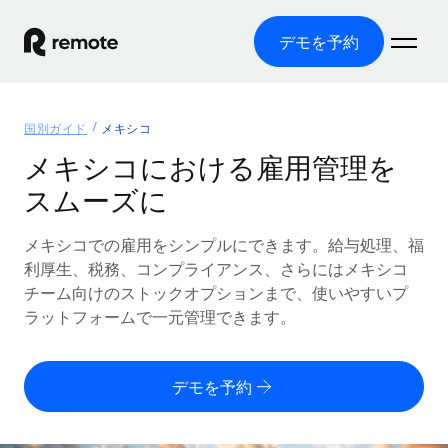
デモを予約
ホーム
国別ガイド
メキシコ
製品
メキシコにおける雇用管理を
スムーズに
ソリューション
グローバル雇用
グローバル給与処理
メキシコでの雇用をシンプルにできます。給与処理、福
リソース
各国の制度に対応
コンプライアンス対応の給与処理を手軽に
利厚生、税務、コンプライアンス、さらにはメキシコ
国別ガイド
チーム向けのストックオプションまで、使いやすいプ
価格
ツールと計算ツール
Employer of Record（EOR）
/国別のグローバル雇用支援を検索する
ラットフォームで一元管理できます。
グローバル展開をコストをかけずに実現
誤分類リスク判定ツール
米国州エクスプローラー
国別に従業員の誤分類リスクを確認する
Contractor of Record
米国の各州において採用プロセスを簡素化する
日本語
デモを予約
世界中の契約社員と法令を遵守して契約
従業員コスト計算ツール
Remoteを他社と比較
各国の総従業員コストを計算する
契約社員管理
English
他社と比較した、当社の強みを確認する